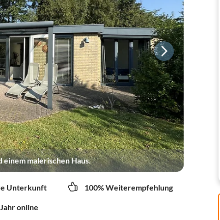
d einem malerischen Haus.
re Unterkunft
100% Weiterempfehlung
 Jahr online