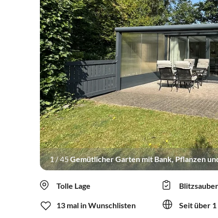
1
/
45
Gemütlicher Garten mit Bank, Pflanzen un
Tolle Lage
Blitzsaube
13 mal in Wunschlisten
Seit über 1