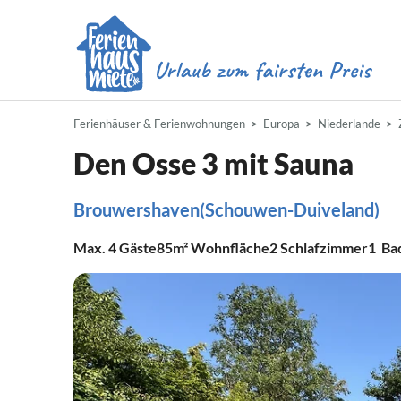
Ferienhäuser & Ferienwohnungen
Europa
Niederlande
Den Osse 3 mit Sauna
Brouwershaven(Schouwen-Duiveland)
Max.
4
Gäste
85m²
Wohnfläche
2
Schlafzimmer
1
Ba