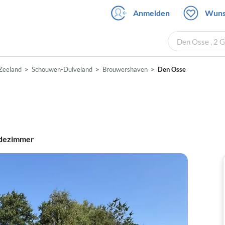
Anmelden
Wuns
Den Osse , 2 
Zeeland
Schouwen-Duiveland
Brouwershaven
Den Osse
dezimmer