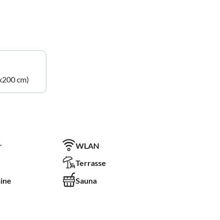
x200 cm)
r
WLAN
Terrasse
ine
Sauna