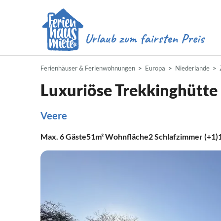
Ferienhäuser & Ferienwohnungen
Europa
Niederlande
Luxuriöse Trekkinghütte
Veere
Max.
6
Gäste
51m²
Wohnfläche
2
Schlafzimmer (+1)