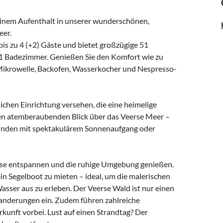
einem Aufenthalt in unserer wunderschönen,
eer.
bis zu 4 (+2) Gäste und bietet großzügige 51
 Badezimmer. Genießen Sie den Komfort wie zu
 Mikrowelle, Backofen, Wasserkocher und Nespresso-
chen Einrichtung versehen, die eine heimelige
nen atemberaubenden Blick über das Veerse Meer –
unden mit spektakulärem Sonnenaufgang oder
asse entspannen und die ruhige Umgebung genießen.
in Segelboot zu mieten – ideal, um die malerischen
ser aus zu erleben. Der Veerse Wald ist nur einen
Wanderungen ein. Zudem führen zahlreiche
unft vorbei. Lust auf einen Strandtag? Der