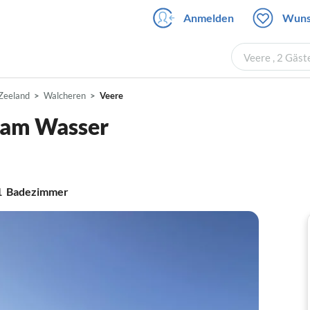
Anmelden
Wuns
Veere , 2 Gäst
Zeeland
Walcheren
Veere
 am Wasser
1
Badezimmer