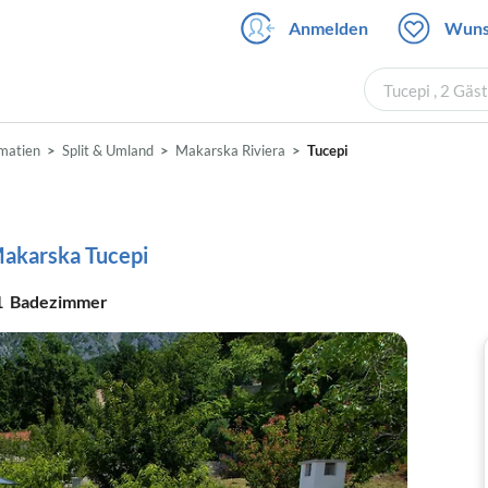
Anmelden
Wuns
Tucepi , 2 Gäs
matien
Split & Umland
Makarska Riviera
Tucepi
Makarska Tucepi
1
Badezimmer