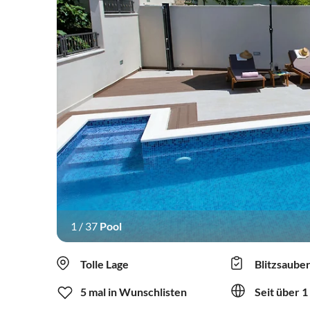
1
/
37
Pool
Tolle Lage
Blitzsaube
5 mal in Wunschlisten
Seit über 1