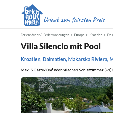
Ferienhäuser & Ferienwohnungen
Europa
Kroatien
Dal
Villa Silencio mit Pool
Kroatien, Dalmatien, Makarska Riviera, 
Max.
5
Gäste
60m²
Wohnfläche
1
Schlafzimmer (+1)