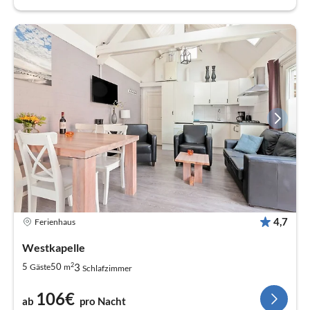
4,7
Ferienhaus
Westkapelle
2
3
5
50
Gäste
m
Schlafzimmer
106€
ab
pro Nacht