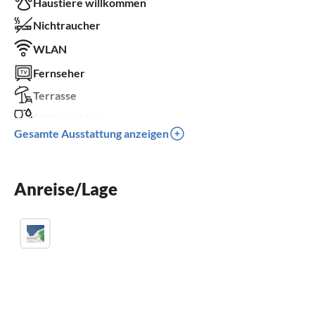
Haustiere willkommen
Nichtraucher
WLAN
Fernseher
Terrasse
Spülmaschine
Gesamte Ausstattung anzeigen
Waschmaschine
Kamin
Anreise/Lage
Balkon