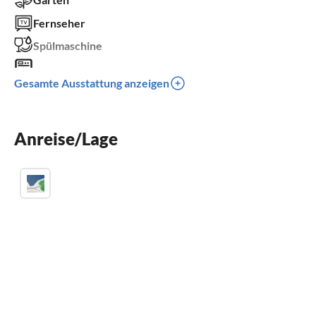
Fernseher
Spülmaschine
Waschmaschine
Gesamte Ausstattung anzeigen
Balkon
Parkplatz
Anreise/Lage
Grill