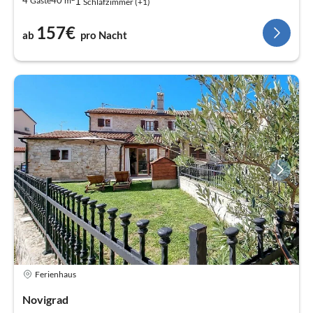
1
4
40
Gäste
m
Schlafzimmer (+1)
157€
ab
pro Nacht
Ferienhaus
Novigrad