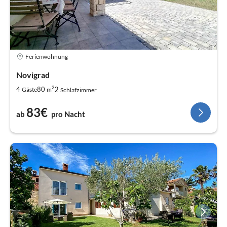
Ferienwohnung
Novigrad
2
2
4
80
Gäste
m
Schlafzimmer
83€
ab
pro Nacht