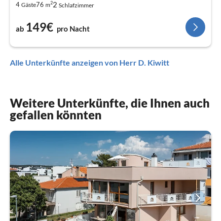
2
2
4
76
Gäste
m
Schlafzimmer
149€
ab
pro Nacht
Alle Unterkünfte anzeigen von Herr D. Kiwitt
Weitere Unterkünfte, die Ihnen auch
gefallen könnten