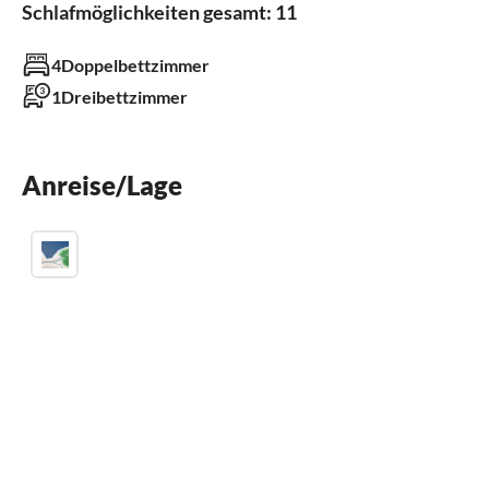
Schlafmöglichkeiten gesamt: 11
Außenbereich
4Doppelbettzimmer
Garten
Grill
1Dreibettzimmer
Parkplatz
Anreise/Lage
Badezimmer
Badezimmer 1
mit Dusche und Badewanne
Gäste-WC 2
Küche
Gefrierfach
Spülmaschine
Kühlschrank
Mikrowelle
Backofen
Wasserkocher