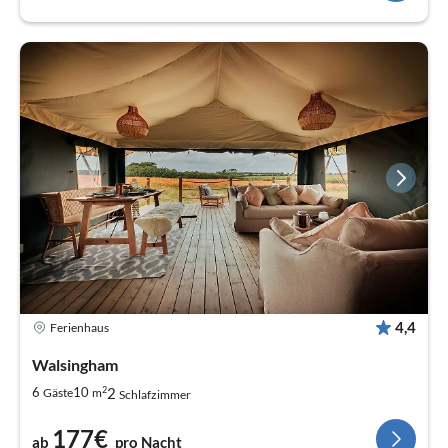
4,4
Ferienhaus
Walsingham
2
2
6
10
Gäste
m
Schlafzimmer
177€
ab
pro Nacht