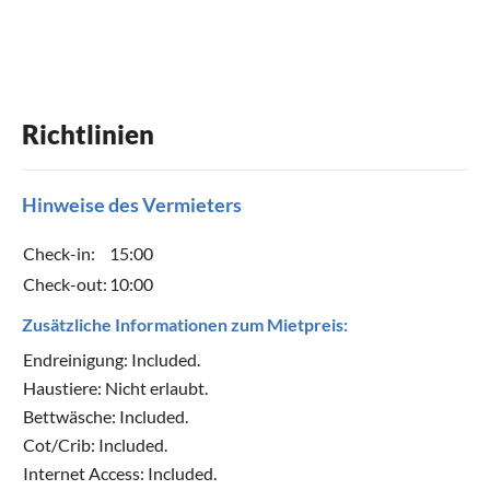
Toaster
Geräte und Zubehör
Richtlinien
Fernseher
Waschmaschine
WLAN
Terrassenmöbel
Hinweise des Vermieters
DVD-Player
Check-in:
15:00
Check-out:
10:00
Geeignet für
Zusätzliche Informationen zum Mietpreis:
Nichtraucher
Haustiere nicht erlaubt
Endreinigung: Included.
Haustiere: Nicht erlaubt.
Kinder willkommen
Bettwäsche: Included.
Cot/Crib: Included.
Internet Access: Included.