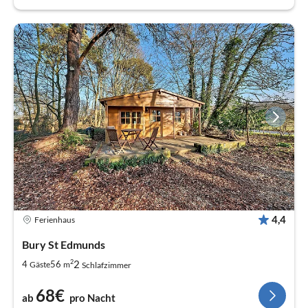
4,4
Ferienhaus
Bury St Edmunds
2
2
4
56
Gäste
m
Schlafzimmer
68€
ab
pro Nacht