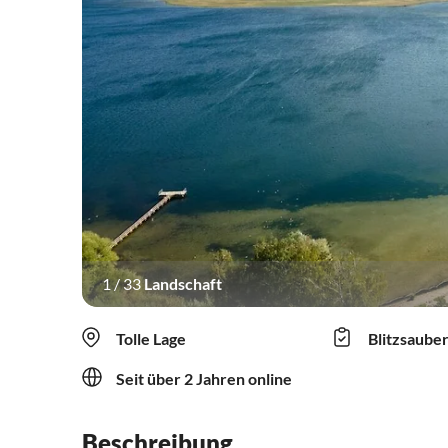
1
/
33
Landschaft
Tolle Lage
Blitzsaube
Seit über 2 Jahren online
Beschreibung