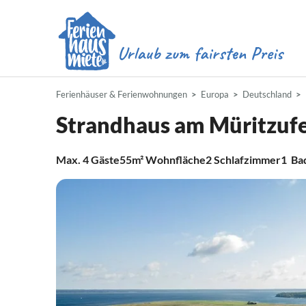
Ferienhäuser & Ferienwohnungen
Europa
Deutschland
Strandhaus am Müritzuf
Max.
4
Gäste
55m²
Wohnfläche
2
Schlafzimmer
1
Ba