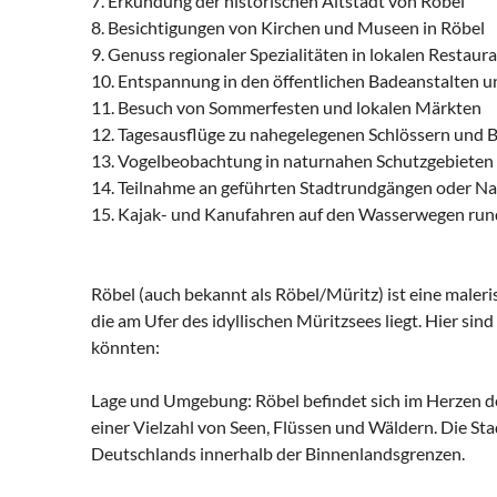
7. Erkundung der historischen Altstadt von Röbel
8. Besichtigungen von Kirchen und Museen in Röbel
9. Genuss regionaler Spezialitäten in lokalen Restaur
10. Entspannung in den öffentlichen Badeanstalten 
11. Besuch von Sommerfesten und lokalen Märkten
12. Tagesausflüge zu nahegelegenen Schlössern und 
13. Vogelbeobachtung in naturnahen Schutzgebieten
14. Teilnahme an geführten Stadtrundgängen oder N
15. Kajak- und Kanufahren auf den Wasserwegen run
Röbel (auch bekannt als Röbel/Müritz) ist eine male
die am Ufer des idyllischen Müritzsees liegt. Hier sind
könnten:
Lage und Umgebung: Röbel befindet sich im Herzen d
einer Vielzahl von Seen, Flüssen und Wäldern. Die Sta
Deutschlands innerhalb der Binnenlandsgrenzen.