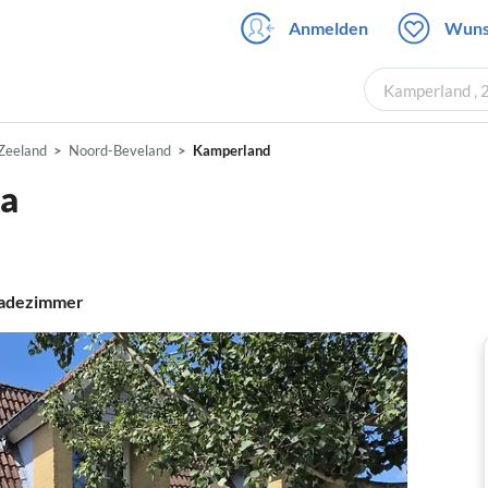
Anmelden
Wuns
Kamperland , 
Zeeland
Noord-Beveland
Kamperland
na
adezimmer