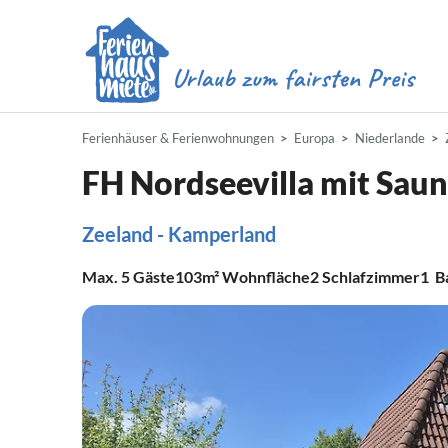
Ferienhäuser & Ferienwohnungen
Europa
Niederlande
FH Nordseevilla mit Sau
Zeeland - Kamperland
Max.
5
Gäste
103m²
Wohnfläche
2
Schlafzimmer
1
B