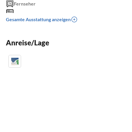
Fernseher
Waschmaschine
Gesamte Ausstattung anzeigen
Parkplatz
Grill
Anreise/Lage
Kinder willkommen