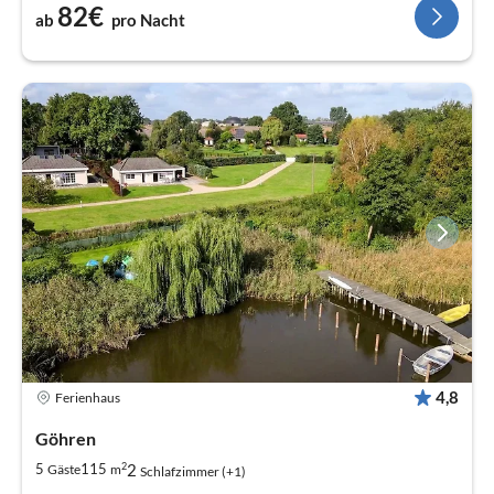
82€
ab
pro Nacht
4,8
Ferienhaus
Göhren
2
2
5
115
Gäste
m
Schlafzimmer (+1)