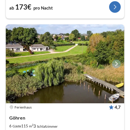
173€
ab
pro Nacht
4,7
Ferienhaus
Göhren
2
3
6
115
Gäste
m
Schlafzimmer