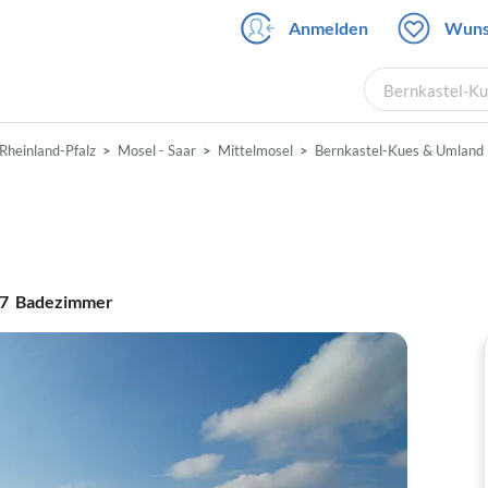
Anmelden
Wuns
Bernkastel-Ku
Rheinland-Pfalz
Mosel - Saar
Mittelmosel
Bernkastel-Kues & Umland
17
Badezimmer