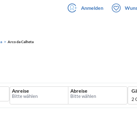
Anmelden
Wuns
ra
Arco da Calheta
Anreise
Abreise
Gä
2 