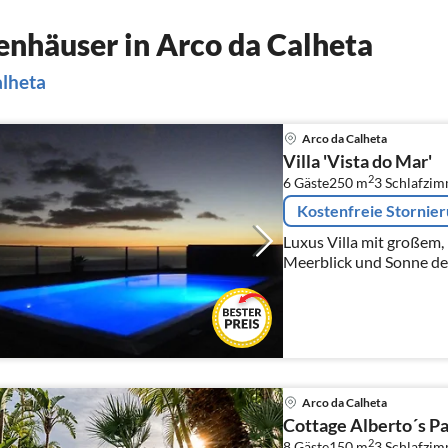
nhäuser in Arco da Calheta
alheta
Arco da Calheta
Villa 'Vista do Mar'
2
6 Gäste
250 m
3
Schlafzi
Kostenfreie Stornie
Luxus Villa mit großem,
Meerblick und Sonne de
Arco da Calheta
Cottage Alberto´s Pa
2
8 Gäste
150 m
3
Schlafzim