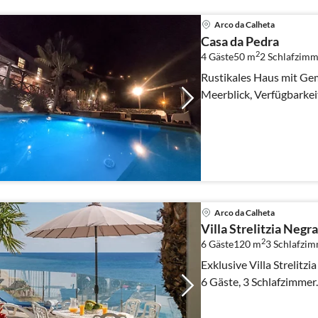
Arco da Calheta
Casa da Pedra
2
4 Gäste
50 m
2
Schlafzimm
Rustikales Haus mit G
Meerblick, Verfügbarkei
Arco da Calheta
Villa Strelitzia Negra
2
6 Gäste
120 m
3
Schlafzi
Exklusive Villa Strelitzi
6 Gäste, 3 Schlafzimmer.