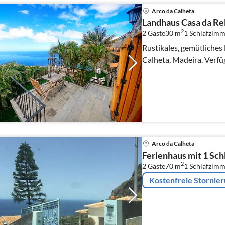
Arco da Calheta
Landhaus Casa da Re
2
2 Gäste
30 m
1
Schlafzimm
Rustikales, gemütliches 
Calheta, Madeira. Verfü
Arco da Calheta
Ferienhaus mit 1 Sc
2
2 Gäste
70 m
1
Schlafzimm
Kostenfreie Stornie