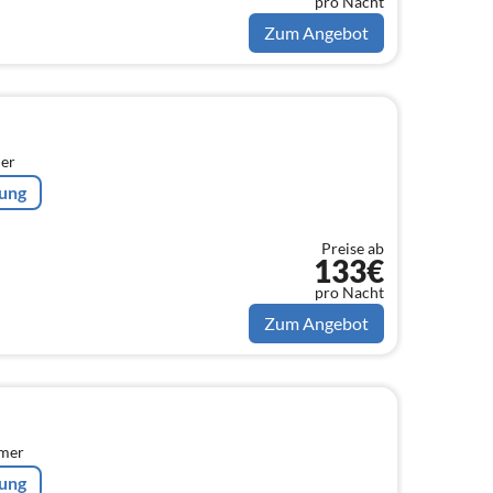
pro Nacht
Zum Angebot
er
rung
Preise ab
133€
pro Nacht
Zum Angebot
mmer
rung