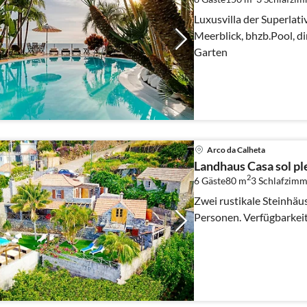
Luxusvilla der Superlat
Meerblick, bhzb.Pool, d
Garten
Arco da Calheta
Landhaus Casa sol pl
2
6 Gäste
80 m
3
Schlafzimm
Zwei rustikale Steinhäus
Personen. Verfügbarkeit 