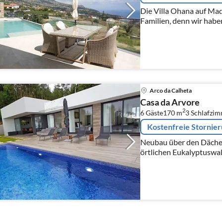
Die Villa Ohana auf Made
Familien, denn wir habe
Einrichtung unseres mode
Villa Ohana liegt auf ca.
Arco da Calheta
Casa da Arvore
2
6 Gäste
170 m
3
Schlafzim
Kostenfreie Stornie
Neubau über den Dächer
örtlichen Eukalyptuswal
traumhafte Aussicht, eg
Feuerstelle oder beim Gril