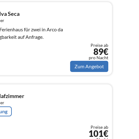
lva Seca
er
Ferienhaus für zwei in Arco da
gbarkeit auf Anfrage.
Preise ab
89€
pro Nacht
Zum Angebot
hlafzimmer
er
rung
Preise ab
101€