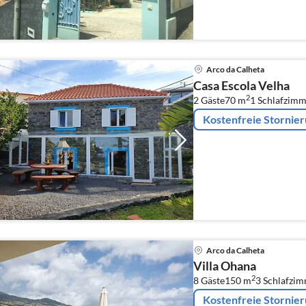
Arco da Calheta
Casa Escola Velha
2
2 Gäste
70 m
1
Schlafzimm
Kostenfreie Stornie
Arco da Calheta
Villa Ohana
2
8 Gäste
150 m
3
Schlafzi
Kostenfreie Stornie