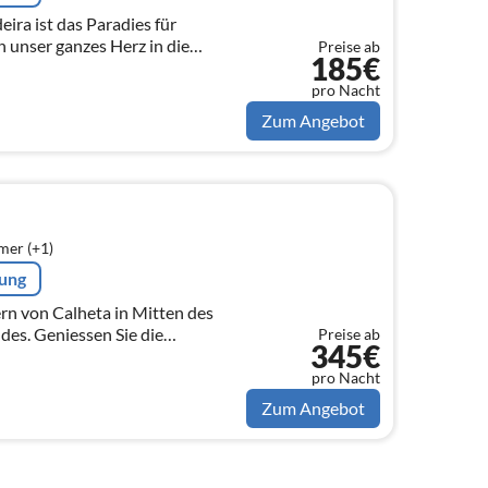
ira ist das Paradies für
n unser ganzes Herz in die
Preise ab
185€
rnen Bungalows gesteckt. Die
pro Nacht
Zum Angebot
mer (+1)
rung
n von Calheta in Mitten des
des. Geniessen Sie die
Preise ab
345€
al ob im beheizbaren Pool, an der
l...
pro Nacht
Zum Angebot