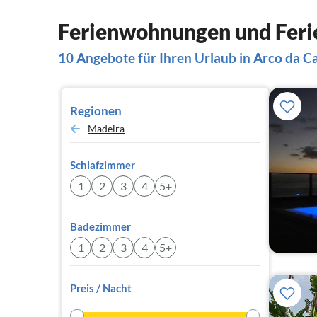
Ferienwohnungen und Ferie
10 Angebote für Ihren Urlaub in Arco da C
Regionen
Madeira
Schlafzimmer
1
2
3
4
5+
Badezimmer
1
2
3
4
5+
Preis / Nacht