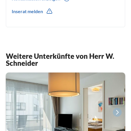
0049(0) 75323108984
Inserat melden
0049(0) 15792307484
Weitere Unterkünfte von Herr W.
Schneider