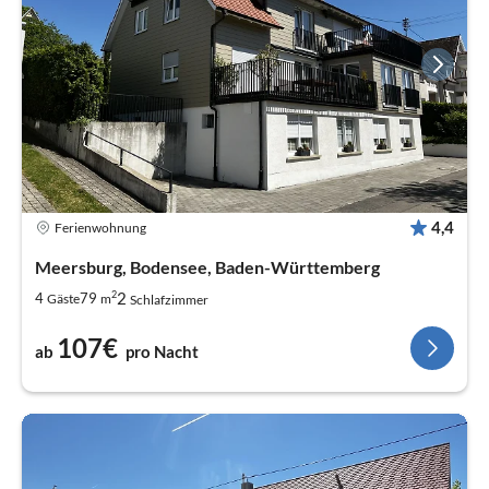
4,4
Ferienwohnung
Meersburg, Bodensee, Baden-Württemberg
2
2
4
79
Gäste
m
Schlafzimmer
107€
ab
pro Nacht