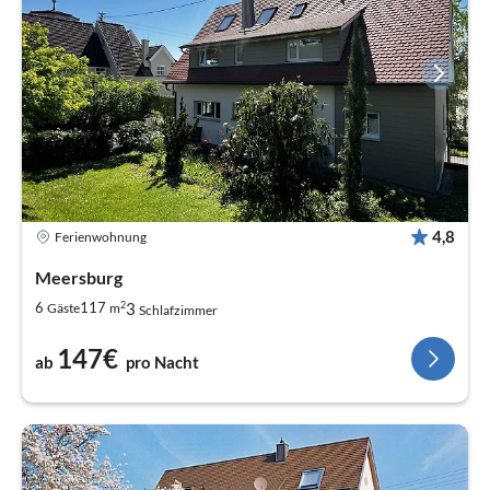
4,8
Ferienwohnung
Meersburg
2
3
6
117
Gäste
m
Schlafzimmer
147€
ab
pro Nacht