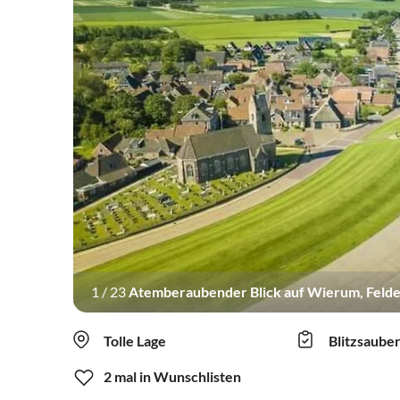
1
/
23
Atemberaubender Blick auf Wierum, Felde
Tolle Lage
Blitzsaube
2 mal in Wunschlisten