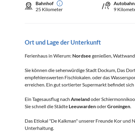
Bahnhof
Autobahn
25 Kilometer
9 Kilomet
Ort und Lage der Unterkunft
Ferienhaus in Wierum:
Nordsee
genießen, Wattwander
Sie können die sehenwürdige Stadt Dockum, Das Dor
empfehlenswerten Fischlokalen. oder das Wassersp
erreichen. Ein gut sortierter Supermarkt befindet sic
Ein Tagesausflug nach
Ameland
oder Schiermonnikoog 
Sie schnell die Städte
Leeuwarden
oder
Groningen
.
Das Etlokal "De Kalkman" unserer Freunde Kor und Ny
Unterhaltung.