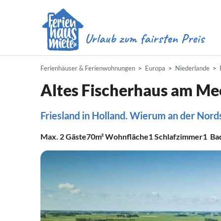
Ferienhäuser & Ferienwohnungen
Europa
Niederlande
Altes Fischerhaus am Me
Friesland in Holland. Wierum an der Nord
Max.
2
Gäste
70m²
Wohnfläche
1
Schlafzimmer
1
Ba