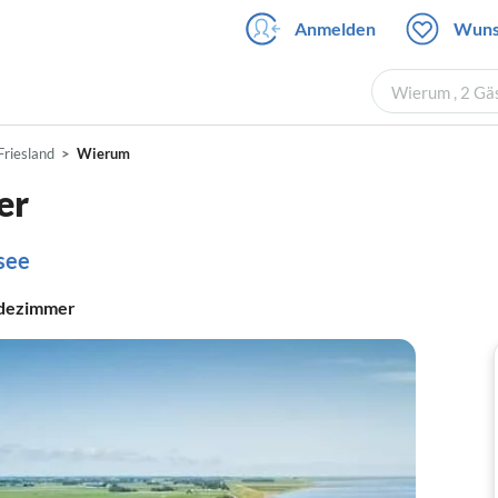
Anmelden
Wuns
Wierum , 2 Gä
Friesland
Wierum
er
see
dezimmer