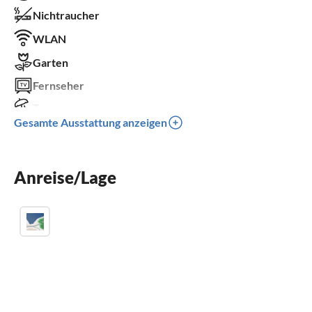
Nichtraucher
WLAN
Garten
Fernseher
Terrasse
Gesamte Ausstattung anzeigen
Spülmaschine
Waschmaschine
Anreise/Lage
Kinderbett