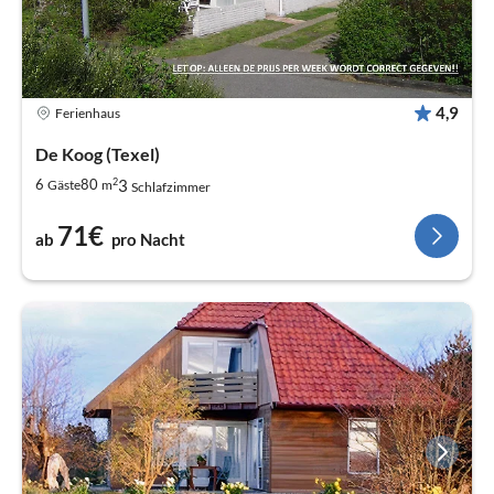
4,9
Ferienhaus
De Koog (Texel)
2
3
6
80
Gäste
m
Schlafzimmer
71€
ab
pro Nacht