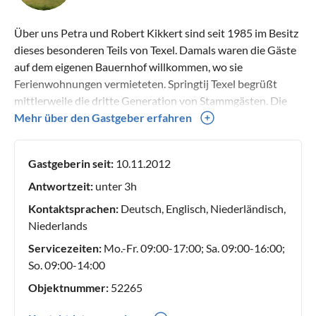
Über uns Petra und Robert Kikkert sind seit 1985 im Besitz
dieses besonderen Teils von Texel. Damals waren die Gäste
auf dem eigenen Bauernhof willkommen, wo sie
Ferienwohnungen vermieteten. Springtij Texel begrüßt
mittlerweile die dritte Generation von Stammgästen. Die
unternehmungslustige und gastfreundliche Einstellung ist
Mehr über den Gastgeber erfahren
typisch für das Ehepaar Texel. Robert nutzt sein Know-how
als Innenarchitekt; Petra ist Gastgeberin pur sang. Mit viel
Gastgeberin seit:
10.11.2012
Liebe haben sie investiert – und tun es immer noch! – in
Springtij, Texel. Das Ergebnis kann sich sehen lassen. Die
Antwortzeit:
unter 3h
Ferienhäuser sind geräumig und luxuriös, mit der nötigen
Kontaktsprachen:
Deutsch, Englisch, Niederländisch,
Privatsphäre. Die weite Rasenfläche, der Naturteich und ein
Niederlands
Stück Wald bilden zusammen das Anwesen, ein heimliches
Servicezeiten:
Mo.-Fr. 09:00-17:00; Sa. 09:00-16:00;
Kleinod auf Texel. Wir freuen uns auf Sie! Petra und Robert
So. 09:00-14:00
Objektnummer:
52265