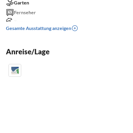
Garten
Fernseher
Terrasse
Gesamte Ausstattung anzeigen
Spülmaschine
Waschmaschine
Anreise/Lage
Kamin