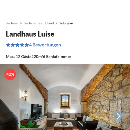
Sachsen
Sächsisches Elbland
Sobrigau
Landhaus Luise
4 Bewertungen
Max.
12
Gäste
220m²
6
Schlafzimmer
42%