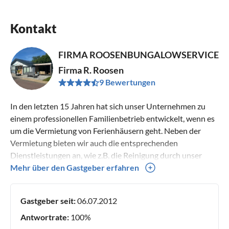
Kontakt
FIRMA ROOSENBUNGALOWSERVICE
Firma R. Roosen
9 Bewertungen
In den letzten 15 Jahren hat sich unser Unternehmen zu
einem professionellen Familienbetrieb entwickelt, wenn es
um die Vermietung von Ferienhäusern geht. Neben der
Vermietung bieten wir auch die entsprechenden
Dienstleistungen an, wie z.B. die Reinigung durch unser
eigenes Personal und wir sind immer in Bereitschaft, wenn
Mehr über den Gastgeber erfahren
es um Störungen im Haus geht. Viele Gäste buchen schon
seit Jahren ein Haus bei uns, was zeigt, dass sich unsere
Gastgeber seit:
06.07.2012
Gäste bei uns wohlfühlen!
Antwortrate:
100%