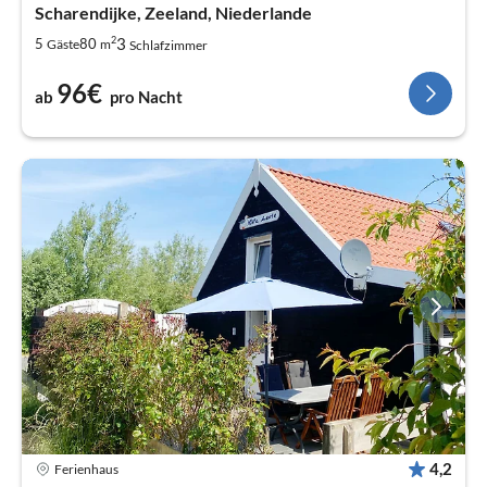
Scharendijke, Zeeland, Niederlande
2
3
5
80
Gäste
m
Schlafzimmer
96€
ab
pro Nacht
4,2
Ferienhaus