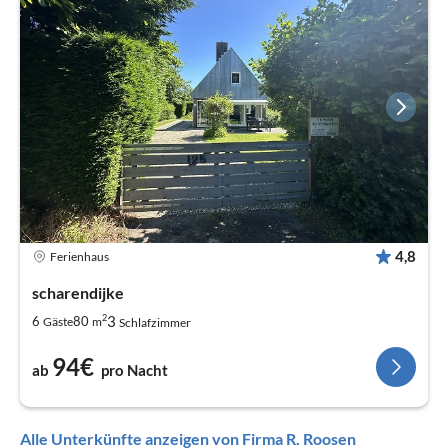
4,8
Ferienhaus
scharendijke
2
3
6
80
Gäste
m
Schlafzimmer
94€
ab
pro Nacht
Alle Unterkünfte anzeigen von Firma R. Roosen