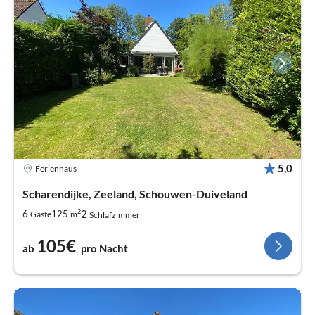
5,0
Ferienhaus
Scharendijke, Zeeland, Schouwen-Duiveland
2
2
6
125
Gäste
m
Schlafzimmer
105€
ab
pro Nacht