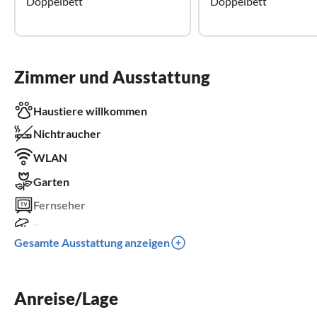
Doppelbett
Doppelbett
Zimmer und Ausstattung
Haustiere willkommen
Nichtraucher
WLAN
Garten
Fernseher
Terrasse
Gesamte Ausstattung anzeigen
Spülmaschine
Kamin
Parkplatz
Anreise/Lage