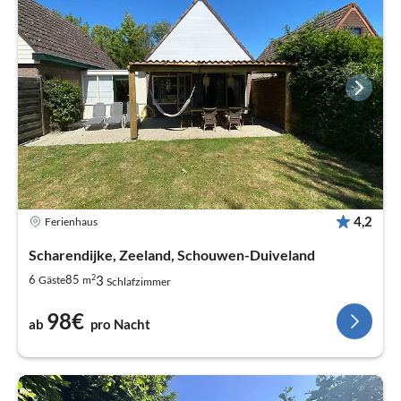
4,2
Ferienhaus
Scharendijke, Zeeland, Schouwen-Duiveland
2
3
6
85
Gäste
m
Schlafzimmer
98€
ab
pro Nacht