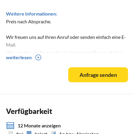
Weitere Informationen:
Preis nach Absprache.
Wir freuen uns auf Ihren Anruf oder senden einfach eine E-
Mail.
Wir würden uns freuen, Sie als Gäste begrüßen zu dürfen!
weiterlesen
Ihre Familie Weber
Anfrage senden
Geltungsbereich
Diese Datenschutzerklärung soll die Nutzer dieser Website
Verfügbarkeit
gemäß Bundesdatenschutzgesetz und Telemediengesetz
über die Art, den Umfang und den Zweck der Erhebung und
12 Monate anzeigen
Verwendung personenbezogener Daten durch den
frei
belegt
An bzw. Abreisetag