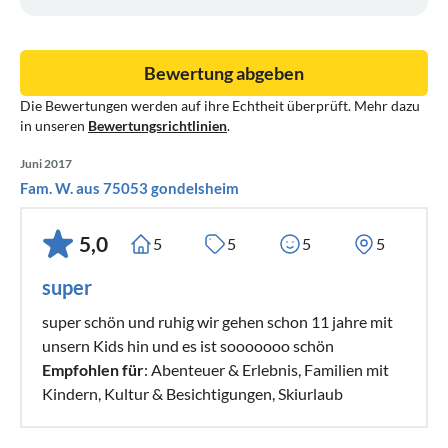
Website ab. Folgende Daten werden so protokolliert:
Besuchte Website
Bewertung abgeben
Uhrzeit zum Zeitpunkt des Zugriffes
Die Bewertungen werden auf ihre Echtheit überprüft. Mehr dazu
Menge der gesendeten Daten in Byte
in unseren
Bewertungsrichtlinien
.
Quelle/Verweis, von welchem Sie auf die Seite gelangten
Verwendeter Browser
Juni 2017
Fam. W. aus 75053 gondelsheim
Verwendetes Betriebssystem
Verwendete IP-Adresse
5,0
5
5
5
5
Die Server-Logfiles werden für maximal 7 Tage gespeichert
super
und anschließend gelöscht. Die Speicherung der Daten
erfolgt aus Sicherheitsgründen, um z. B. Missbrauchsfälle
super schön und ruhig wir gehen schon 11 jahre mit
aufklären zu können. Müssen Daten aus Beweisgründen
unsern Kids hin und es ist sooooooo schön
Empfohlen für
: Abenteuer & Erlebnis, Familien mit
aufgehoben werden, sind sie solange von der Löschung
Kindern, Kultur & Besichtigungen, Skiurlaub
ausgenommen bis der Vorfall endgültig geklärt ist.