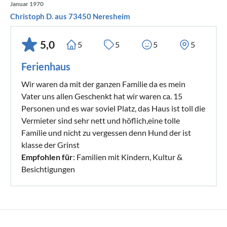
Cookies
Januar 1970
Christoph D. aus 73450 Neresheim
Diese Website verwendet Cookies. Dabei handelt es sich
um kleine Textdateien, welche auf Ihrem Endgerät
5,0
5
5
5
5
gespeichert werden. Ihr Browser greift auf diese Dateien zu.
Ferienhaus
Durch den Einsatz von Cookies erhöht sich die
Benutzerfreundlichkeit und Sicherheit dieser Website.
Wir waren da mit der ganzen Familie da es mein
Vater uns allen Geschenkt hat wir waren ca. 15
Gängige Browser bieten die Einstellungsoption, Cookies
Personen und es war soviel Platz, das Haus ist toll die
nicht zuzulassen. Hinweis: Es ist nicht gewährleistet, dass
Vermieter sind sehr nett und höflich,eine tolle
Sie auf alle Funktionen dieser Website ohne
Familie und nicht zu vergessen denn Hund der ist
klasse der Grinst
Einschränkungen zugreifen können, wenn Sie
Empfohlen für
: Familien mit Kindern, Kultur &
entsprechende Einstellungen vornehmen.
Besichtigungen
Umgang mit personenbezogenen Daten
Der Websitebetreiber erhebt, nutzt und gibt Ihre
personenbezogenen Daten nur dann weiter, wenn dies im