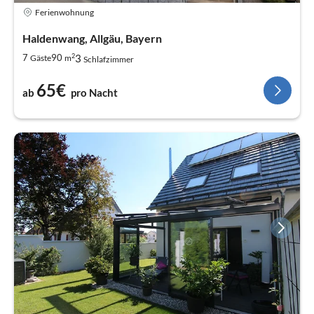
auf Berichtigung falscher Daten und auf die Sperrung oder
Ferienwohnung
Löschung Ihrer personenbezogenen Daten.
Haldenwang, Allgäu, Bayern
2
3
7
90
Gäste
m
Schlafzimmer
65€
ab
pro Nacht