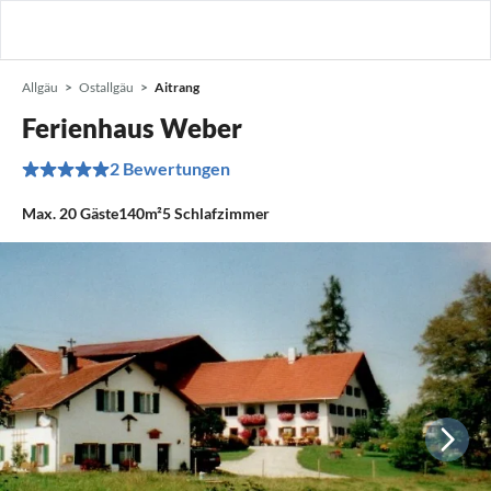
Allgäu
Ostallgäu
Aitrang
Ferienhaus Weber
2 Bewertungen
Max.
20
Gäste
140m²
5
Schlafzimmer