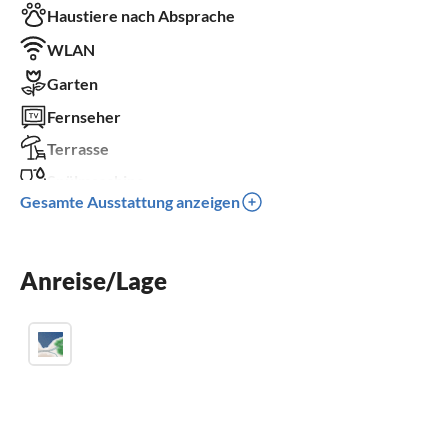
Haustiere nach Absprache
WLAN
Garten
Fernseher
Terrasse
Spülmaschine
Gesamte Ausstattung anzeigen
Parkplatz
Grill
Anreise/Lage
Kinder willkommen