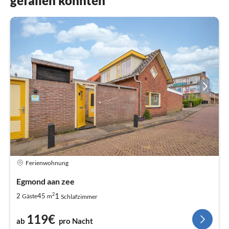
gefallen könnten
Ferienwohnung
Egmond aan zee
2
1
2
45
Gäste
m
Schlafzimmer
119€
ab
pro Nacht