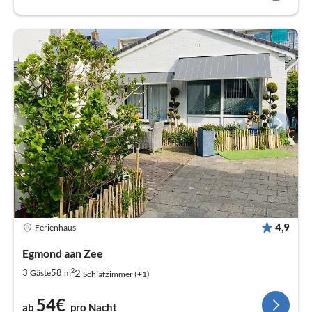
4,9
Ferienhaus
Egmond aan Zee
2
2
3
58
Gäste
m
Schlafzimmer (+1)
54€
ab
pro Nacht