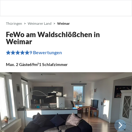
Thüringen
Weimarer Land
Weimar
FeWo am Waldschlößchen in
Weimar
9 Bewertungen
Max.
2
Gäste
69m²
1
Schlafzimmer