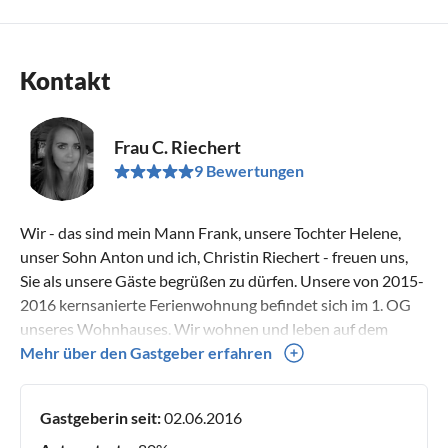
Kontakt
Frau C. Riechert
9 Bewertungen
Wir - das sind mein Mann Frank, unsere Tochter Helene,
unser Sohn Anton und ich, Christin Riechert - freuen uns,
Sie als unsere Gäste begrüßen zu dürfen. Unsere von 2015-
2016 kernsanierte Ferienwohnung befindet sich im 1. OG
unseres Wohnhauses. Wir wohnen und leben auf dem
Gelände der ehemaligen LPG "Edwin Hörnle" seit 2011. Seit
Mehr über den Gastgeber erfahren
wir das verwahrloste Grundstück mit immerhin über 25000
m² übernommen haben, kam bei uns keine Langeweile mehr
Gastgeberin seit:
02.06.2016
auf. Wir verbrachten und verbringen noch den größten Teil