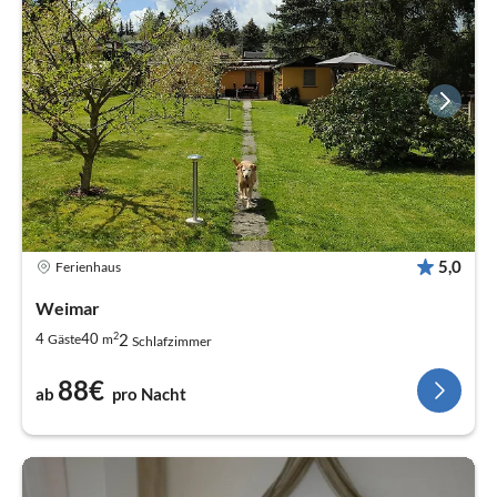
5,0
Ferienhaus
Weimar
2
2
4
40
Gäste
m
Schlafzimmer
88€
ab
pro Nacht