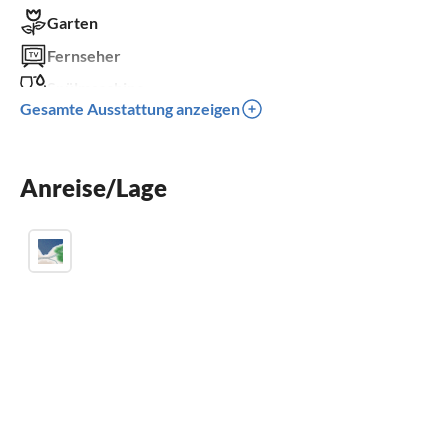
Garten
Fernseher
Spülmaschine
Gesamte Ausstattung anzeigen
Waschmaschine
Kinderbett
Anreise/Lage
Parkplatz