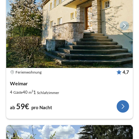
4,7
Ferienwohnung
Weimar
2
1
4
40
Gäste
m
Schlafzimmer
59€
ab
pro Nacht