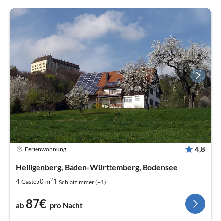
4,8
Ferienwohnung
Heiligenberg, Baden-Württemberg, Bodensee
2
1
4
50
Gäste
m
Schlafzimmer (+1)
87€
ab
pro Nacht