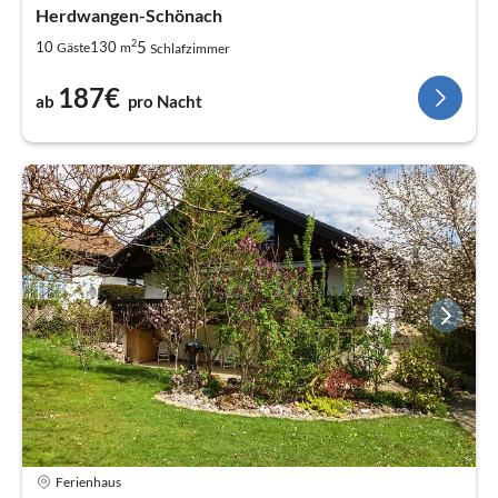
Herdwangen-Schönach
2
5
10
130
Gäste
m
Schlafzimmer
187€
ab
pro Nacht
Ferienhaus