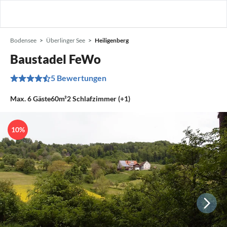
Bodensee
Überlinger See
Heiligenberg
Baustadel FeWo
5 Bewertungen
Max.
6
Gäste
60m²
2
Schlafzimmer (+1)
10%