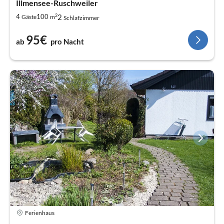
Illmensee-Ruschweiler
2
2
4
100
Gäste
m
Schlafzimmer
95€
ab
pro Nacht
Ferienhaus