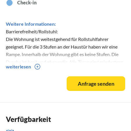
Check-in
Weitere Informationen:
Barrierefreiheit/Rollstuhl:
Die Wohnung ist weitestgehend für Rollstuhlfahrer
geeignet. Für die 3 Stufen an der Haustür haben wir eine
Rampe. Innerhalb der Wohnung gibt es keine Stufen. Die
Dusche ist breit und ebenerdig. Alle Türen sind mindestens
weiterlesen
80cm breit. Der Garten ist über die Haustür mit dem
Rollstuhl erreichbar. Nur das Bad ist etwas verwinkelt. Wir
Anfrage senden
hatten aber schon zufriedene Gäste mit einem großen
elektrischen Rollstuhl. Mit etwas Organisationstalent
kommt man zurecht. Für Details am besten einfach
Ansprechen.
Verfügbarkeit