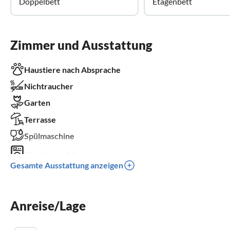
Doppelbett
Etagenbett
Zimmer und Ausstattung
Haustiere nach Absprache
Nichtraucher
Garten
Terrasse
Spülmaschine
Waschmaschine
Gesamte Ausstattung anzeigen
Kinderbett
Parkplatz
Anreise/Lage
Grill