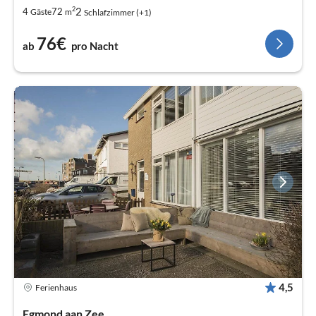
2
2
4
72
Gäste
m
Schlafzimmer (+1)
76€
ab
pro Nacht
4,5
Ferienhaus
Egmond aan Zee