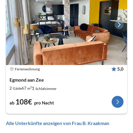
5,0
Ferienwohnung
Egmond aan Zee
2
1
2
67
Gäste
m
Schlafzimmer
108€
ab
pro Nacht
Alle Unterkünfte anzeigen von Frau B. Kraakman