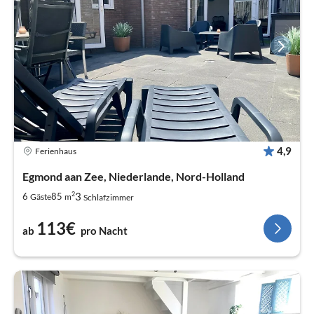
4,9
Ferienhaus
Egmond aan Zee, Niederlande, Nord-Holland
2
3
6
85
Gäste
m
Schlafzimmer
113€
ab
pro Nacht