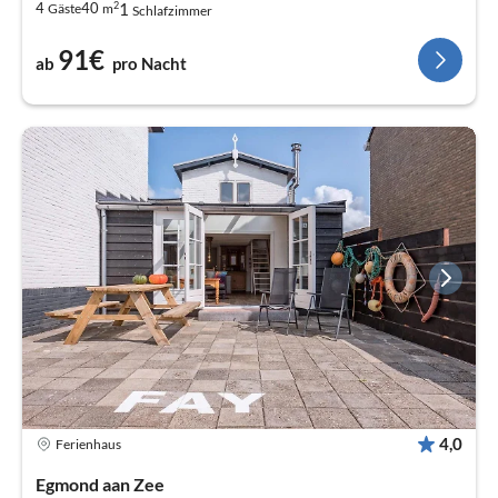
2
1
4
40
Gäste
m
Schlafzimmer
91€
ab
pro Nacht
4,0
Ferienhaus
Egmond aan Zee