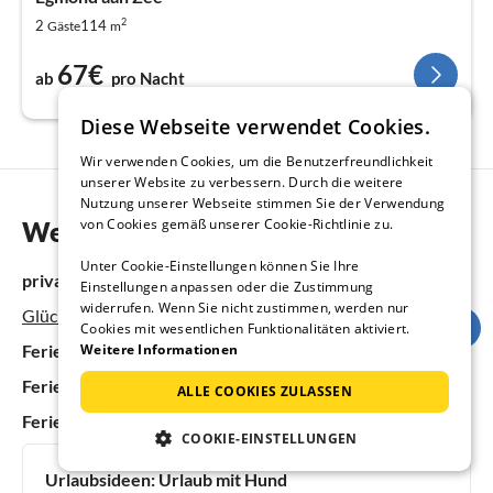
2
2
114
Gäste
m
67€
ab
pro Nacht
Diese Webseite verwendet Cookies.
Wir verwenden Cookies, um die Benutzerfreundlichkeit
unserer Website zu verbessern. Durch die weitere
Nutzung unserer Webseite stimmen Sie der Verwendung
von Cookies gemäß unserer Cookie-Richtlinie zu.
Weitere Informationen
Unter Cookie-Einstellungen können Sie Ihre
private Homepage:
Einstellungen anpassen oder die Zustimmung
widerrufen. Wenn Sie nicht zustimmen, werden nur
Glücklich am Meer für 4 Personen
Cookies mit wesentlichen Funktionalitäten aktiviert.
Ferienhäuser & Ferienwohnungen in den Niederlanden
Weitere Informationen
Ferienhäuser & Ferienwohnungen in Nord-Holland
ALLE COOKIES ZULASSEN
Ferienhäuser & Ferienwohnungen in Egmond aan Zee
COOKIE-EINSTELLUNGEN
Urlaubsideen:
Urlaub mit Hund