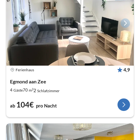
4,9
Ferienhaus
Egmond aan Zee
2
2
4
70
Gäste
m
Schlafzimmer
104€
ab
pro Nacht