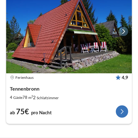
4,9
Ferienhaus
Tennenbronn
2
2
4
78
Gäste
m
Schlafzimmer
75€
ab
pro Nacht