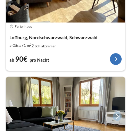
Ferienhaus
Loßburg, Nordschwarzwald, Schwarzwald
2
2
5
71
Gäste
m
Schlafzimmer
90€
ab
pro Nacht