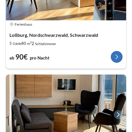
Ferienhaus
Loßburg, Nordschwarzwald, Schwarzwald
2
2
5
80
Gäste
m
Schlafzimmer
90€
ab
pro Nacht