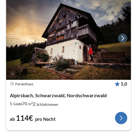
5,0
Ferienhaus
Alpirsbach, Schwarzwald, Nordschwarzwald
2
2
5
70
Gäste
m
Schlafzimmer
114€
ab
pro Nacht