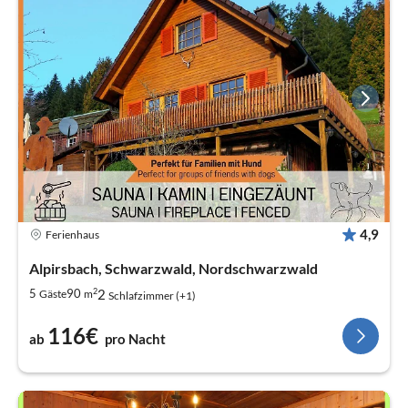
4,9
Ferienhaus
Alpirsbach, Schwarzwald, Nordschwarzwald
2
2
5
90
Gäste
m
Schlafzimmer (+1)
116€
ab
pro Nacht