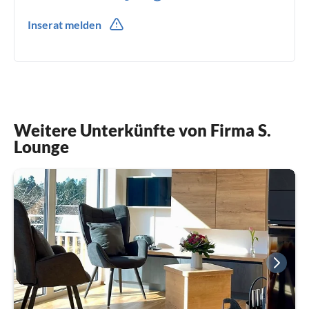
0049(0) 74441007
Inserat melden
0049(0) 15778900300
Weitere Unterkünfte von Firma S.
Lounge