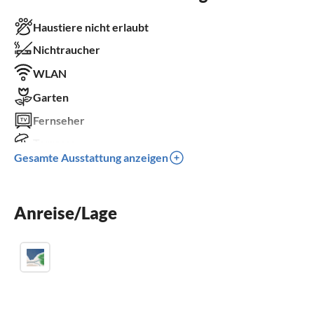
Haustiere nicht erlaubt
Nichtraucher
WLAN
Garten
Fernseher
Terrasse
Gesamte Ausstattung anzeigen
Spülmaschine
Waschmaschine
Anreise/Lage
Sauna