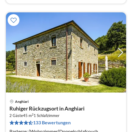
Anghiari
Pre
Ruhiger Rückzugsort in Anghiari
ab
2
6
2 Gäste
45 m
1
Schlafzimmer
133 Bewertungen
pr
Na
Parterre: (Wohnzimmer(Doppelschlafcouch,