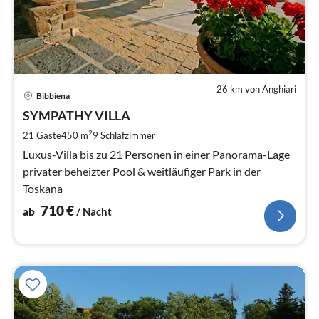
26 km von Anghiari
Pre
Bibbiena
ab
7
SYMPATHY VILLA
pr
2
21 Gäste
450 m
9
Schlafzimmer
Na
Luxus-Villa bis zu 21 Personen in einer Panorama-Lage
privater beheizter Pool & weitläufiger Park in der
Toskana
710
€
ab
/ Nacht