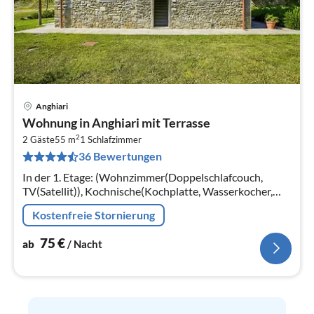
Anghiari
Pre
Wohnung in Anghiari mit Terrasse
ab
2
7
2 Gäste
55 m
1
Schlafzimmer
36 Bewertungen
pr
Na
In der 1. Etage: (Wohnzimmer(Doppelschlafcouch,
TV(Satellit)), Kochnische(Kochplatte, Wasserkocher,
Backofen, Kühl-/Gefrierkombination),
Kostenfreie Stornierung
Schlafzimmer(Doppelbett)
75
€
ab
/ Nacht