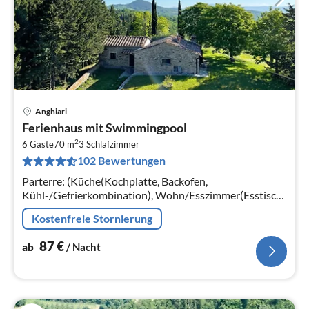
Anghiari
Pre
Ferienhaus mit Swimmingpool
ab
2
8
6 Gäste
70 m
3
Schlafzimmer
102 Bewertungen
pr
Na
Parterre: (Küche(Kochplatte, Backofen,
Kühl-/Gefrierkombination), Wohn/Esszimmer(Esstisch,
Kaminofen, Sitzecke, Gartentüren, Grill),
Kostenfreie Stornierung
Schlafzimmer(Doppelbett)
87
€
ab
/ Nacht