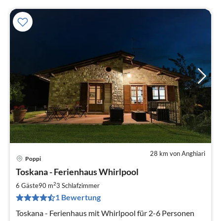
28 km von Anghiari
Poppi
Pre
Toskana - Ferienhaus Whirlpool
ab
1
2
6 Gäste
90 m
3
Schlafzimmer
pr
1 Bewertung
Na
Toskana - Ferienhaus mit Whirlpool für 2-6 Personen