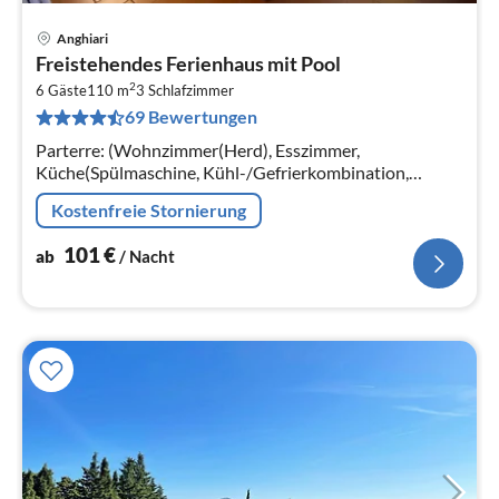
Anghiari
Pre
Freistehendes Ferienhaus mit Pool
ab
2
1
6 Gäste
110 m
3
Schlafzimmer
69 Bewertungen
pr
Na
Parterre: (Wohnzimmer(Herd), Esszimmer,
Küche(Spülmaschine, Kühl-/Gefrierkombination,
Waschmaschine), Schlafzimmer(Doppelbett),
Kostenfreie Stornierung
Schlafzimmer(Doppelbett oder 2 Einzelbetten)
101
€
ab
/ Nacht