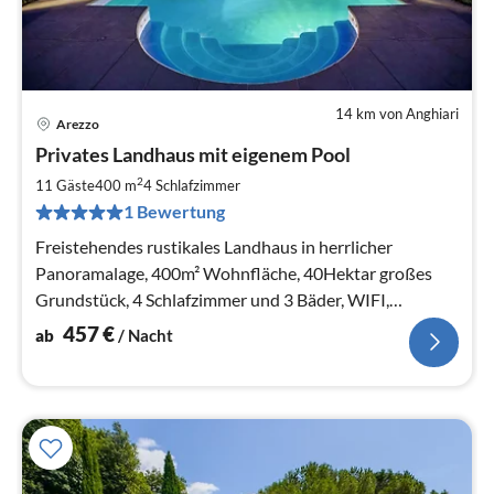
14 km von Anghiari
Arezzo
Pre
Privates Landhaus mit eigenem Pool
ab
4
2
11 Gäste
400 m
4
Schlafzimmer
pr
1 Bewertung
Na
Freistehendes rustikales Landhaus in herrlicher
Panoramalage, 400m² Wohnfläche, 40Hektar großes
Grundstück, 4 Schlafzimmer und 3 Bäder, WIFI,
Klimaanlage, privater Pool, Parkplätze
457
€
ab
/ Nacht