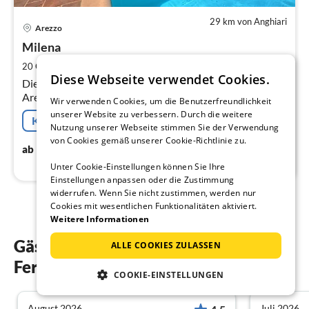
29 km von Anghiari
Pre
Arezzo
ab
8
Milena
pr
2
20 Gäste
350 m
8
Schlafzimmer
Diese Webseite verwendet Cookies.
Na
Dieses alte Steinhaus in Valdichiana, nur 15 km von
Arezzo entfernt, hat platz für 20 Personen.
Wir verwenden Cookies, um die Benutzerfreundlichkeit
unserer Website zu verbessern. Durch die weitere
Kostenfreie Stornierung
Nutzung unserer Webseite stimmen Sie der Verwendung
von Cookies gemäß unserer Cookie-Richtlinie zu.
805
€
ab
/ Nacht
Unter Cookie-Einstellungen können Sie Ihre
Einstellungen anpassen oder die Zustimmung
widerrufen. Wenn Sie nicht zustimmen, werden nur
Cookies mit wesentlichen Funktionalitäten aktiviert.
Weitere Informationen
Gästebewertungen unserer
ALLE COOKIES ZULASSEN
Ferienwohnungen in Anghiari
COOKIE-EINSTELLUNGEN
August 2026
Juli 2026