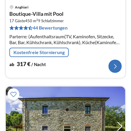
Anghiari
Pre
Boutique-Villa mit Pool
ab
2
3
17 Gäste
450 m
9
Schlafzimmer
44 Bewertungen
pr
Na
Parterre: (Aufenthaltsraum(TV, Kaminofen, Sitzecke,
Bar, Bar, Kühlschrank, Kühlschrank), Küche(Kaminofen,
Kochplatte, Wasserkocher, Kochherd,
Kostenfreie Stornierung
Dunstabzugshaube, Espressomaschine, Ba...
317
€
ab
/ Nacht