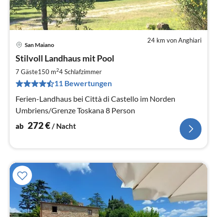
24 km von Anghiari
San Maiano
Pre
Stilvoll Landhaus mit Pool
ab
2
2
7 Gäste
150 m
4
Schlafzimmer
pr
11 Bewertungen
Na
Ferien-Landhaus bei Città di Castello im Norden
Umbriens/Grenze Toskana 8 Person
272
€
ab
/ Nacht