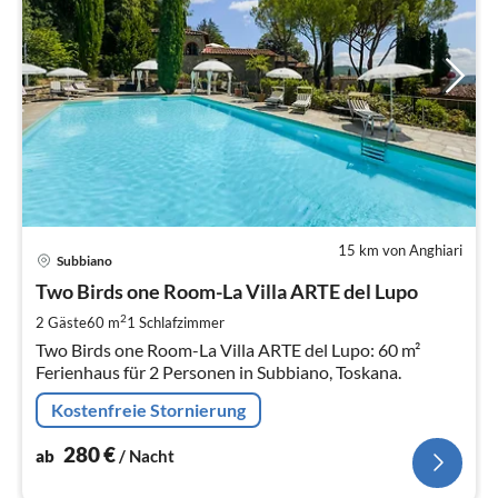
15 km von Anghiari
Pre
Subbiano
ab
2
Two Birds one Room-La Villa ARTE del Lupo
pr
2
2 Gäste
60 m
1
Schlafzimmer
Na
Two Birds one Room-La Villa ARTE del Lupo: 60 m²
Ferienhaus für 2 Personen in Subbiano, Toskana.
Kostenfreie Stornierung
280
€
ab
/ Nacht