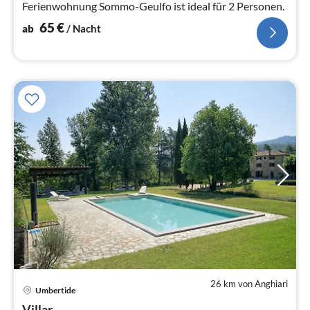
Ferienwohnung Sommo-Geulfo ist ideal für 2 Personen.
65
€
ab
/ Nacht
26 km von Anghiari
Pre
Umbertide
ab
Villar