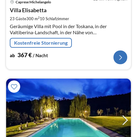
Caprese Michelangelo
ab
3
Villa Elisabetta
pr
2
23 Gäste
300 m
10
Schlafzimmer
Na
Geräumige Villa mit Pool in der Toskana, in der
Valtiberina-Landschaft, in der Nähe von
wunderschönen historischen Dörfern.
Kostenfreie Stornierung
367
€
ab
/ Nacht