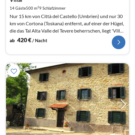
4
pr
2
14 Gäste
500 m
9
Schlafzimmer
Na
Nur 15 km von Città del Castello (Umbrien) und nur 30
km von Cortona (Toskana) entfernt, auf einer der Hügel,
die das Tal Alta Valle del Tevere beherrschen, liegt 'Villa
Villar'.
420
€
ab
/ Nacht