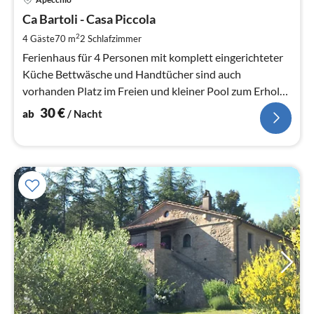
ab
3
Ca Bartoli - Casa Piccola
pr
2
4 Gäste
70 m
2
Schlafzimmer
Na
Ferienhaus für 4 Personen mit komplett eingerichteter
Küche Bettwäsche und Handtücher sind auch
vorhanden Platz im Freien und kleiner Pool zum Erholen
Wandern Kultur Sport
30
€
ab
/ Nacht