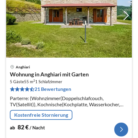
Anghiari
Pre
Wohnung in Anghiari mit Garten
ab
2
8
5 Gäste
55 m
1
Schlafzimmer
21 Bewertungen
pr
Na
Parterre: (Wohnzimmer(Doppelschlafcouch,
TV(Satellit)), Kochnische(Kochplatte, Wasserkocher,
Dunstabzugshaube, Backofen,
Kostenfreie Stornierung
Kühl-/Gefrierkombination)
82
€
ab
/ Nacht