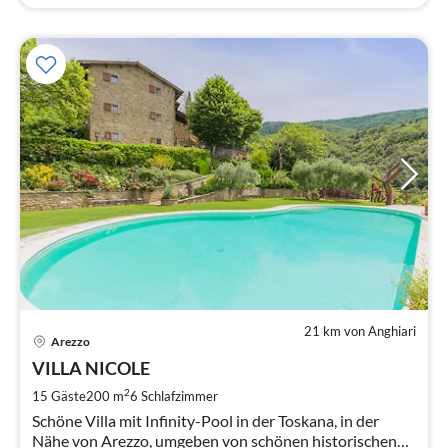
21 km von Anghiari
Pre
Arezzo
ab
2
VILLA NICOLE
pr
2
15 Gäste
200 m
6
Schlafzimmer
Na
Schöne Villa mit Infinity-Pool in der Toskana, in der
Nähe von Arezzo, umgeben von schönen historischen