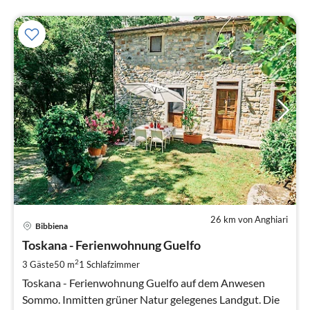
26 km von Anghiari
Pre
Bibbiena
ab
6
Toskana - Ferienwohnung Guelfo
pr
2
3 Gäste
50 m
1
Schlafzimmer
Na
Toskana - Ferienwohnung Guelfo auf dem Anwesen
Sommo. Inmitten grüner Natur gelegenes Landgut. Die