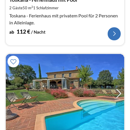
1
pr
2
2 Gäste
50 m
1
Schlafzimmer
Na
Toskana - Ferienhaus mit privatem Pool für 2 Personen
in Alleinlage.
112
€
ab
/ Nacht