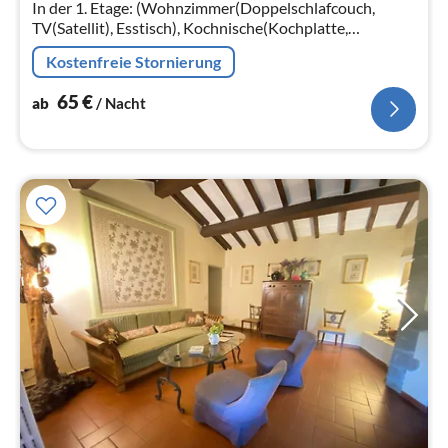
Na
In der 1. Etage: (Wohnzimmer(Doppelschlafcouch,
TV(Satellit), Esstisch), Kochnische(Kochplatte,
Wasserkocher, Wasserkocher, Dunstabzugshaube,
Kostenfreie Stornierung
Backofen, Kühl-/Gefrierkombination)
65
€
ab
/ Nacht