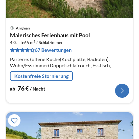
Anghiari
Pre
Malerisches Ferienhaus mit Pool
ab
2
7
4 Gäste
65 m
2
Schlafzimmer
67 Bewertungen
pr
Na
Parterre: (offene Küche(Kochplatte, Backofen),
Wohn/Esszimmer(Doppelschlafcouch, Esstisch,
Kaminofen)) In der 1. Etage: (Schlafzimmer(Doppelbett)
Kostenfreie Stornierung
76
€
ab
/ Nacht