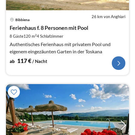
26 km von Anghiari
Pre
Bibbiena
ab
1
Ferienhaus f. 8 Personen mit Pool
pr
2
8 Gäste
120 m
4
Schlafzimmer
Na
Authentisches Ferienhaus mit privatem Pool und
eigenem eingezäunten Garten in der Toskana
117
€
ab
/ Nacht