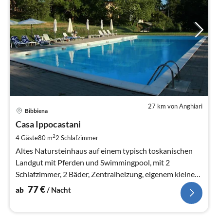
27 km von Anghiari
Pre
Bibbiena
ab
7
Casa Ippocastani
pr
2
4 Gäste
80 m
2
Schlafzimmer
Na
Altes Natursteinhaus auf einem typisch toskanischen
Landgut mit Pferden und Swimmingpool, mit 2
Schlafzimmer, 2 Bäder, Zentralheizung, eigenem kleinen
Gartenteil mit Außensitzplatz
77
€
ab
/ Nacht