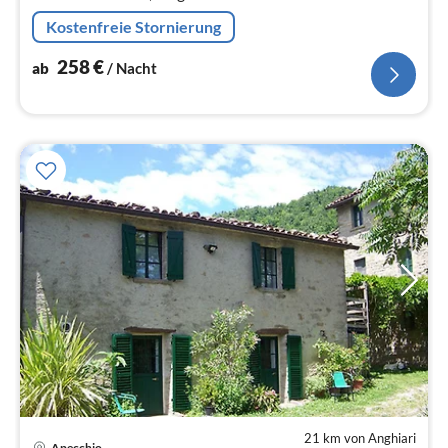
Dörfern.
Kostenfreie Stornierung
258
€
ab
/ Nacht
21 km von Anghiari
Pre
Apecchio