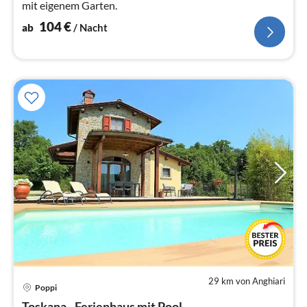
mit eigenem Garten.
104
€
ab
/ Nacht
29 km von Anghiari
Pre
Poppi
ab
Toskana - Ferienhaus mit Pool