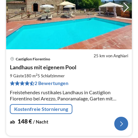
25 km von Anghiari
Castiglion Fiorentino
Pre
Landhaus mit eigenem Pool
ab
1
2
9 Gäste
180 m
5
Schlafzimmer
pr
2 Bewertungen
Na
Freistehendes rustikales Landhaus in Castiglion
Fiorentino bei Arezzo, Panoramalage, Garten mit
privatem Pool, Kamin, Wifi, TV, Grill, Pizzaofen
Kostenfreie Stornierung
148
€
ab
/ Nacht