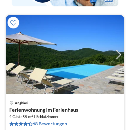
Anghiari
Pre
Ferienwohnung im Ferienhaus
ab
2
6
4 Gäste
55 m
1
Schlafzimmer
68 Bewertungen
pr