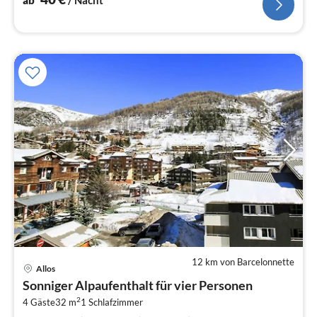
ab
/ Nacht
12 km von Barcelonnette
Pre
Allos
ab
Sonniger Alpaufenthalt für vier Personen
3
2
4 Gäste
32 m
1
Schlafzimmer
pr