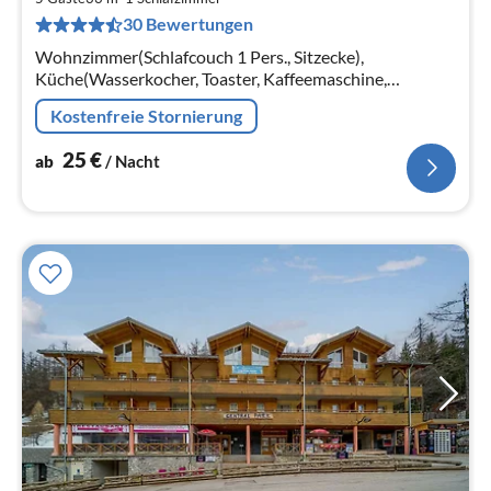
2
30 Bewertungen
pr
Na
Wohnzimmer(Schlafcouch 1 Pers., Sitzecke),
Küche(Wasserkocher, Toaster, Kaffeemaschine,
Mikrowelle, Spülmaschine, Kühlschrank, ),
Kostenfreie Stornierung
Schlafzimmer(Doppelbett, Etagenbett)
25
€
ab
/ Nacht