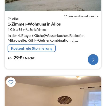
11 km von Barcelonnette
Pre
Allos
ab
1-Zimmer-Wohnung in Allos
2
2
4 Gäste
36 m
1
Schlafzimmer
pr
In der 4. Etage: (Küche(Wasserkocher, Backofen,
Na
Mikrowelle, Kühl-/Gefrierkombination, , ),
Wohn/Esszimmer(Doppelschlafcouch, TV, Esstisch,
Kostenfreie Stornierung
Sitzecke), Schlafzimmer(Doppelbett)
29
€
ab
/ Nacht