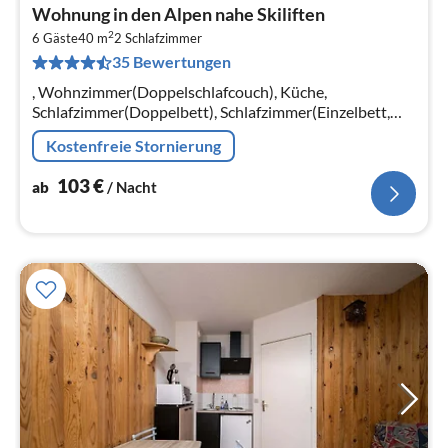
Pre
Wohnung in den Alpen nahe Skiliften
ab
2
1
6 Gäste
40 m
2
Schlafzimmer
35 Bewertungen
pr
Na
, Wohnzimmer(Doppelschlafcouch), Küche,
Schlafzimmer(Doppelbett), Schlafzimmer(Einzelbett,
Einzelbett), Badezimmer(Badewanne)
Kostenfreie Stornierung
103
€
ab
/ Nacht