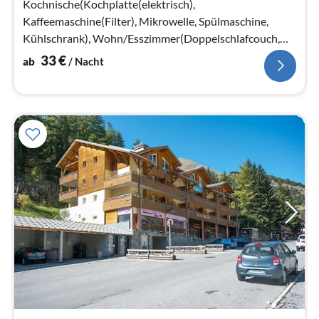
Na
Kochnische(Kochplatte(elektrisch),
Kaffeemaschine(Filter), Mikrowelle, Spülmaschine,
Kühlschrank), Wohn/Esszimmer(Doppelschlafcouch,
TV, Esstisch)
33
€
ab
/ Nacht