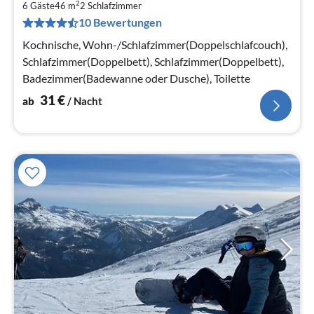
2
3
6 Gäste
46 m
2
Schlafzimmer
10 Bewertungen
pr
Na
Kochnische, Wohn-/Schlafzimmer(Doppelschlafcouch),
Schlafzimmer(Doppelbett), Schlafzimmer(Doppelbett),
Badezimmer(Badewanne oder Dusche), Toilette
31
€
ab
/ Nacht