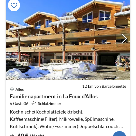
12 km von Barcelonnette
Pre
Allos
ab
Familienapartment in La Foux d’Allos
4
2
6 Gäste
36 m
1
Schlafzimmer
pr
Na
Kochnische(Kochplatte(elektrisch),
Kaffeemaschine(Filter), Mikrowelle, Spülmaschine,
Kühlschrank), Wohn/Esszimmer(Doppelschlafcouch,
TV, Esstisch), Schlafzimmer(Doppelbett)
40
€