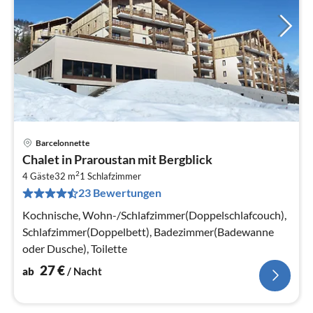
Barcelonnette
Pre
Chalet in Praroustan mit Bergblick
ab
2
2
4 Gäste
32 m
1
Schlafzimmer
23 Bewertungen
pr
Na
Kochnische, Wohn-/Schlafzimmer(Doppelschlafcouch),
Schlafzimmer(Doppelbett), Badezimmer(Badewanne
oder Dusche), Toilette
27
€
ab
/ Nacht