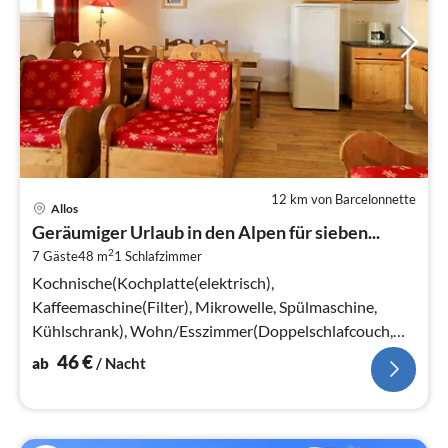
12 km von Barcelonnette
Pre
Allos
ab
Geräumiger Urlaub in den Alpen für sieben...
4
2
7 Gäste
48 m
1
Schlafzimmer
pr
Na
Kochnische(Kochplatte(elektrisch),
Kaffeemaschine(Filter), Mikrowelle, Spülmaschine,
Kühlschrank), Wohn/Esszimmer(Doppelschlafcouch,
TV, Esstisch), Schlafzimmer(Doppelbett)
46
€
ab
/ Nacht