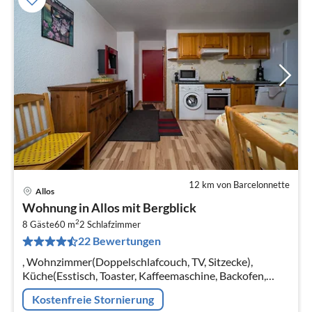
12 km von Barcelonnette
Allos
Pre
Wohnung in Allos mit Bergblick
ab
2
3
8 Gäste
60 m
2
Schlafzimmer
22 Bewertungen
pr
Na
, Wohnzimmer(Doppelschlafcouch, TV, Sitzecke),
Küche(Esstisch, Toaster, Kaffeemaschine, Backofen,
Mikrowelle, Spülmaschine, Kühlschrank, ),
Kostenfreie Stornierung
Schlafzimmer(Doppelbett)