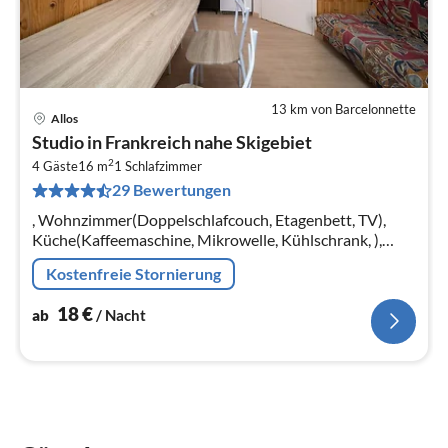
13 km von Barcelonnette
Allos
Pre
Studio in Frankreich nahe Skigebiet
ab
2
1
4 Gäste
16 m
1
Schlafzimmer
29 Bewertungen
pr
Na
, Wohnzimmer(Doppelschlafcouch, Etagenbett, TV),
Küche(Kaffeemaschine, Mikrowelle, Kühlschrank, ),
Badezimmer(Badewanne oder Dusche), Gartenmöbel,
Kostenfreie Stornierung
Balkon, Parkplatz
18
€
ab
/ Nacht