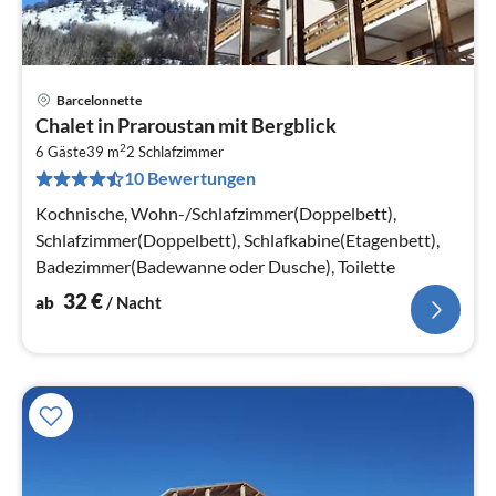
Barcelonnette
Pre
Chalet in Praroustan mit Bergblick
ab
2
3
6 Gäste
39 m
2
Schlafzimmer
10 Bewertungen
pr
Na
Kochnische, Wohn-/Schlafzimmer(Doppelbett),
Schlafzimmer(Doppelbett), Schlafkabine(Etagenbett),
Badezimmer(Badewanne oder Dusche), Toilette
32
€
ab
/ Nacht