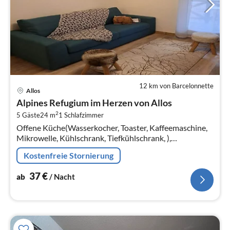
12 km von Barcelonnette
Pre
Allos
ab
Alpines Refugium im Herzen von Allos
3
2
5 Gäste
24 m
1
Schlafzimmer
pr
Offene Küche(Wasserkocher, Toaster, Kaffeemaschine,
Na
Mikrowelle, Kühlschrank, Tiefkühlschrank, ),
Wohn/Esszimmer(Doppelschlafcouch, TV, Esstisch)
Kostenfreie Stornierung
37
€
ab
/ Nacht