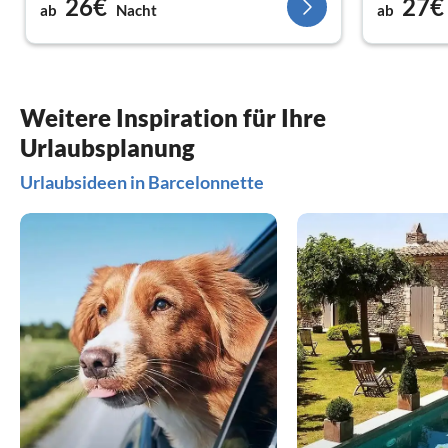
26€
27€
ab
Nacht
ab
sobald wir
hinausginge
zurückkom
Weitere Inspiration für Ihre
Urlaubsplanung
Urlaubsideen in Barcelonnette