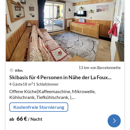
13 km von Barcelonnette
Pre
Allos
ab
Skibasis für 4 Personen in Nähe der La Foux...
6
2
4 Gäste
18 m
1
Schlafzimmer
pr
Offene Küche(Kaffeemaschine, Mikrowelle,
Na
Kühlschrank, Tiefkühlschrank, ),
Wohn-/Schlafzimmer(Doppelschlafcouch,
Kostenfreie Stornierung
Doppelschlafcouch, Esstisch)
66
€
ab
/ Nacht