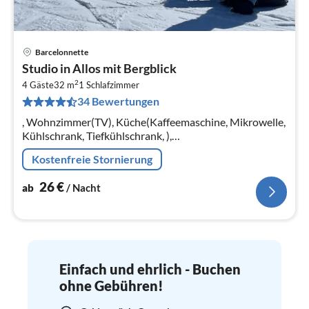
Barcelonnette
Pre
Studio in Allos mit Bergblick
ab
2
2
4 Gäste
32 m
1
Schlafzimmer
34 Bewertungen
pr
Na
, Wohnzimmer(TV), Küche(Kaffeemaschine, Mikrowelle,
Kühlschrank, Tiefkühlschrank, ),
Wohn-/Schlafzimmer(Doppelbett, Doppelschlafcouch),
Kostenfreie Stornierung
Badezimmer(Badewanne)
26
€
ab
/ Nacht
Einfach und ehrlich - Buchen
ohne Gebühren!