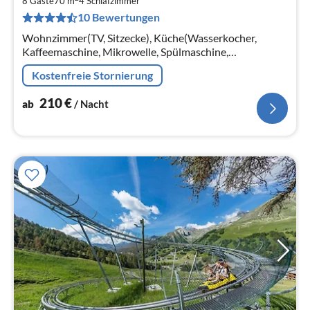
2
8 Gäste
70 m
4
Schlafzimmer
10 Bewertungen
pr
Na
Wohnzimmer(TV, Sitzecke), Küche(Wasserkocher,
Kaffeemaschine, Mikrowelle, Spülmaschine,
Kühlschrank, Waschmaschine, , ),
Kostenfreie Stornierung
Schlafzimmer(Einzelbett, Einzelbett)
210
€
ab
/ Nacht