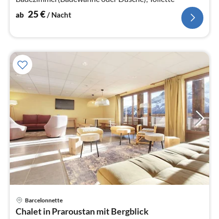
25
€
ab
/ Nacht
Barcelonnette
Pre
Chalet in Praroustan mit Bergblick
ab