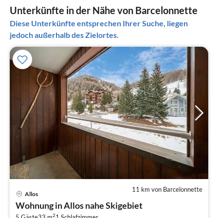
Unterkünfte in der Nähe von Barcelonnette
Diese Unterkünfte entsprechen Ihrer Suche, liegen
jedoch außerhalb des Zielortes.
11 km von Barcelonnette
Allos
Pre
Wohnung in Allos nahe Skigebiet
ab
2
5 Gäste
33 m
1
Schlafzimmer