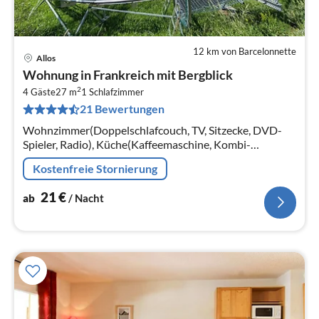
12 km von Barcelonnette
Allos
Pre
Wohnung in Frankreich mit Bergblick
ab
2
2
4 Gäste
27 m
1
Schlafzimmer
21 Bewertungen
pr
Na
Wohnzimmer(Doppelschlafcouch, TV, Sitzecke, DVD-
Spieler, Radio), Küche(Kaffeemaschine, Kombi-
Mikrowelle, Kühlschrank, ), Schlafzimmer(Etagenbett),
Kostenfreie Stornierung
Badezimmer(Badewanne)
21
€
ab
/ Nacht