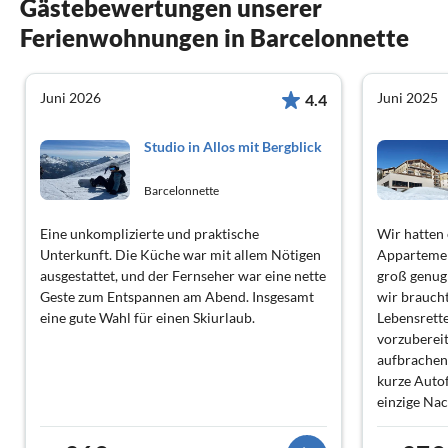
Gästebewertungen unserer
Ferienwohnungen in Barcelonnette
Juni 2026
Juni 2025
4.4
Studio in Allos mit Bergblick
Barcelonnette
Eine unkomplizierte und praktische
Wir hatten
Unterkunft. Die Küche war mit allem Nötigen
Appartemen
ausgestattet, und der Fernseher war eine nette
groß genug 
Geste zum Entspannen am Abend. Insgesamt
wir brauch
eine gute Wahl für einen Skiurlaub.
Lebensrett
vorzubereit
aufbrachen,
kurze Autof
einzige Nac
etwas unreg
gesagt, hat