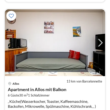
13 km von Barcelonnette
Pre
Allos
ab
Apartment in Allos mit Balkon
2
2
6 Gäste
30 m
1
Schlafzimmer
pr
, Küche(Wasserkocher, Toaster, Kaffeemaschine,
Na
Backofen, Mikrowelle, Spülmaschine, Kühlschrank, , )