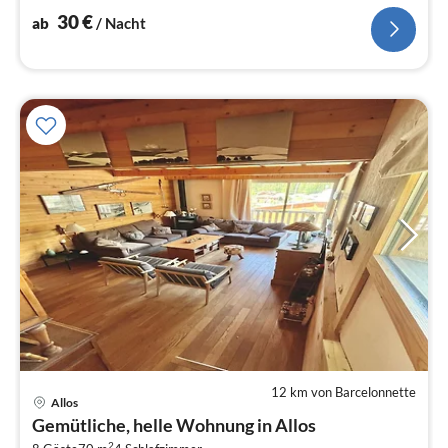
30
€
ab
/ Nacht
12 km von Barcelonnette
Allos
Pre
Gemütliche, helle Wohnung in Allos
ab
2