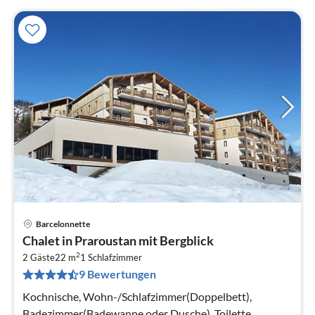
Barcelonnette
Pre
Chalet in Praroustan mit Bergblick
ab
2
2
2 Gäste
22 m
1
Schlafzimmer
9 Bewertungen
pr
Na
Kochnische, Wohn-/Schlafzimmer(Doppelbett),
Badezimmer(Badewanne oder Dusche), Toilette