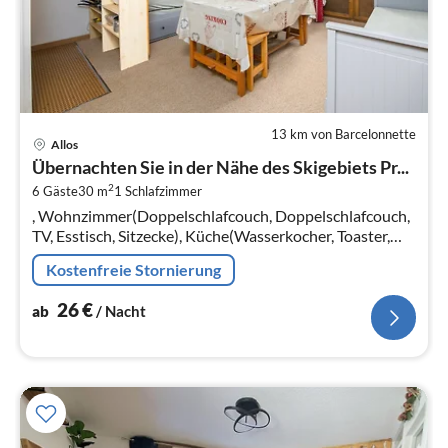
13 km von Barcelonnette
Pre
Allos
ab
Übernachten Sie in der Nähe des Skigebiets Pr...
2
2
6 Gäste
30 m
1
Schlafzimmer
pr
, Wohnzimmer(Doppelschlafcouch, Doppelschlafcouch,
Na
TV, Esstisch, Sitzecke), Küche(Wasserkocher, Toaster,
Kaffeemaschine, Backofen, Mikrowelle, Spülmaschine,
Kostenfreie Stornierung
Kühl-/Gefrierkombinatio...
26
€
ab
/ Nacht