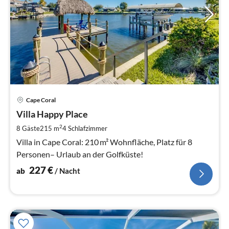
Pre
Cape Coral
ab
2
Villa Happy Place
pr
2
8 Gäste
215 m
4
Schlafzimmer
Na
Villa in Cape Coral: 210 m² Wohnfläche, Platz für 8
Personen– Urlaub an der Golfküste!
227
€
ab
/ Nacht