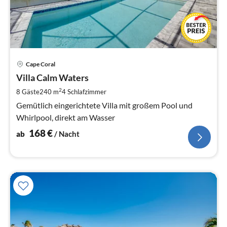
Pre
Cape Coral
ab
1
Villa Calm Waters
pr
2
8 Gäste
240 m
4
Schlafzimmer
Na
Gemütlich eingerichtete Villa mit großem Pool und
Whirlpool, direkt am Wasser
168
€
ab
/ Nacht