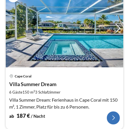
Pre
Cape Coral
ab
1
Villa Summer Dream
pr
2
6 Gäste
150 m
3
Schlafzimmer
Na
Villa Summer Dream: Ferienhaus in Cape Coral mit 150
m², 1 Zimmer, Platz für bis zu 6 Personen.
187
€
ab
/ Nacht