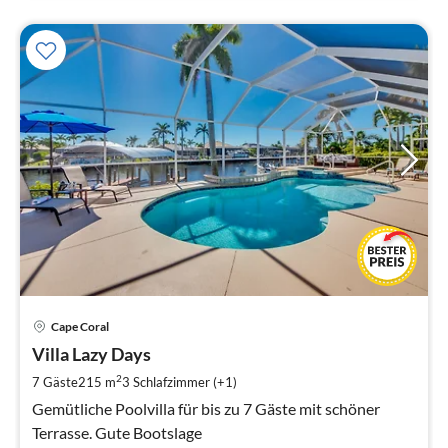
Pre
Cape Coral
ab
1
Villa Lazy Days
pr
2
7 Gäste
215 m
3
Schlafzimmer (+1)
Na
Gemütliche Poolvilla für bis zu 7 Gäste mit schöner
Terrasse. Gute Bootslage