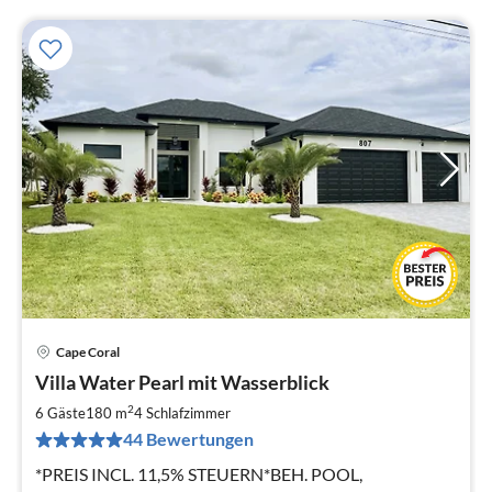
Cape Coral
Pre
Villa Water Pearl mit Wasserblick
ab
2
2
6 Gäste
180 m
4
Schlafzimmer
pr
44 Bewertungen
Na
*PREIS INCL. 11,5% STEUERN*BEH. POOL,