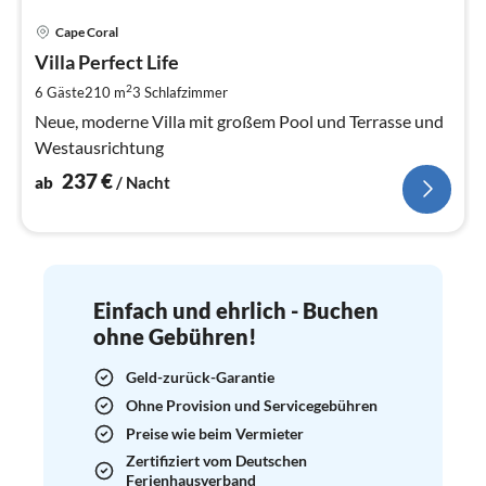
Pre
Cape Coral
ab
2
Villa Perfect Life
pr
2
6 Gäste
210 m
3
Schlafzimmer
Na
Neue, moderne Villa mit großem Pool und Terrasse und
Westausrichtung
237
€
ab
/ Nacht
Einfach und ehrlich - Buchen
ohne Gebühren!
Geld-zurück-Garantie
Ohne Provision und Servicegebühren
Preise wie beim Vermieter
Zertifiziert vom Deutschen
Ferienhausverband