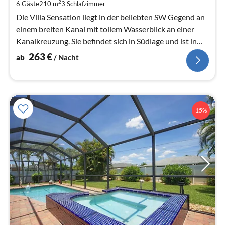
pr
2
6 Gäste
210 m
3
Schlafzimmer
Na
Die Villa Sensation liegt in der beliebten SW Gegend an
einem breiten Kanal mit tollem Wasserblick an einer
Kanalkreuzung. Sie befindet sich in Südlage und ist in
der Nachbarschaft
263
€
ab
/ Nacht
15%