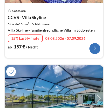
Pre
Cape Coral
ab
1
CCVS - Villa Skyline
pr
2
6 Gäste
160 m
3
Schlafzimmer
Na
Villa Skyline - familienfreundliche Villa im Südwesten
15% Last-Minute
08.08.2026 - 07.09.2026
157
€
ab
/ Nacht