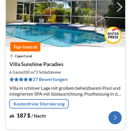
Top-Inserat
Cape Coral
Pre
Villa Sunshine Paradies
ab
1
2
6 Gäste
200 m
3
Schlafzimmer
pr
27 Bewertungen
Na
Villa in schöner Lage mit großem beheizbarem Pool und
integrierten SPA mit Südausrichtung, Poolheizung in der
Wintersaison incl.!!!
Kostenfreie Stornierung
187
$
ab
/ Nacht