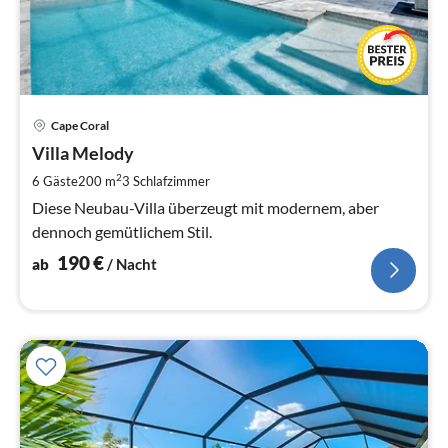
Pre
Cape Coral
ab
1
Villa Melody
pr
2
6 Gäste
200 m
3
Schlafzimmer
Na
Diese Neubau-Villa überzeugt mit modernem, aber
dennoch gemütlichem Stil.
190
€
ab
/ Nacht