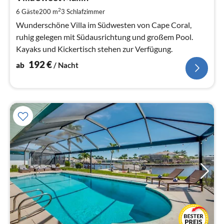
pr
2
6 Gäste
200 m
3
Schlafzimmer
Na
Wunderschöne Villa im Südwesten von Cape Coral,
ruhig gelegen mit Südausrichtung und großem Pool.
Kayaks und Kickertisch stehen zur Verfügung.
192
€
ab
/ Nacht