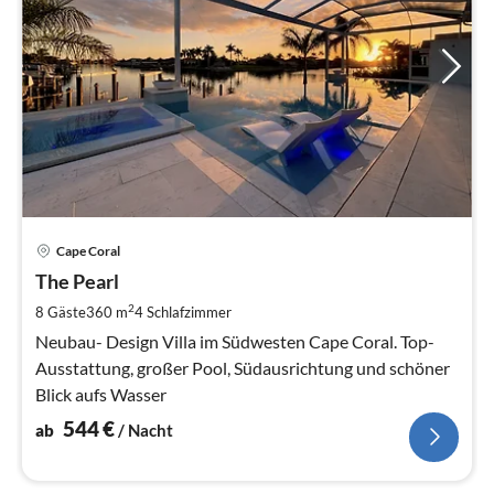
Pre
Cape Coral
ab
5
The Pearl
pr
2
8 Gäste
360 m
4
Schlafzimmer
Na
Neubau- Design Villa im Südwesten Cape Coral. Top-
Ausstattung, großer Pool, Südausrichtung und schöner
Blick aufs Wasser
544
€
ab
/ Nacht