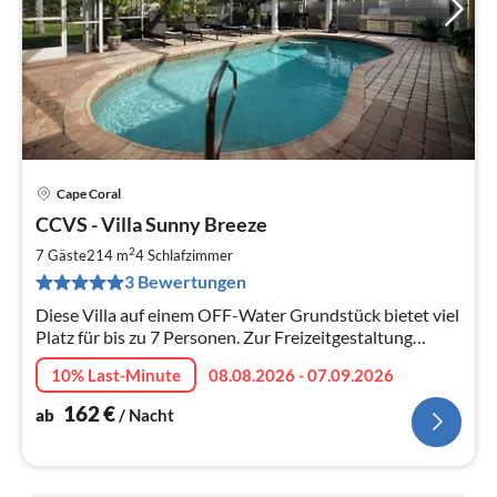
Cape Coral
Pre
CCVS - Villa Sunny Breeze
ab
1
2
7 Gäste
214 m
4
Schlafzimmer
pr
3 Bewertungen
Na
Diese Villa auf einem OFF-Water Grundstück bietet viel
Platz für bis zu 7 Personen. Zur Freizeitgestaltung
stehen unter anderem zwei Fahrräder und Tischtennis
10% Last-Minute
08.08.2026 - 07.09.2026
zur Verfügung.
162
€
ab
/ Nacht