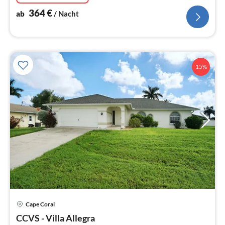
364
€
ab
/ Nacht
15%
Pre
Cape Coral
ab
1
CCVS - Villa Allegra