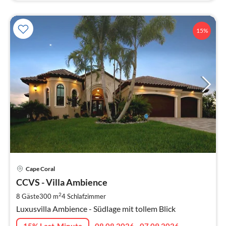
15%
Pre
Cape Coral
ab
2
CCVS - Villa Ambience
pr
2
8 Gäste
300 m
4
Schlafzimmer
Na
Luxusvilla Ambience - Südlage mit tollem Blick