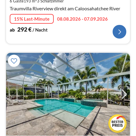
6 Gäste
193 m
3
Schlafzimmer
Na
Traumvilla Riverview direkt am Caloosahatchee River
15% Last-Minute
08.08.2026 - 07.09.2026
292
€
ab
/ Nacht