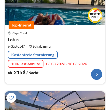
Top-Inserat
Pre
Cape Coral
ab
2
Lotus
pr
2
6 Gäste
147 m
3
Schlafzimmer
Na
Kostenfreie Stornierung
10% Last-Minute
08.08.2026 - 18.08.2026
215
$
ab
/ Nacht