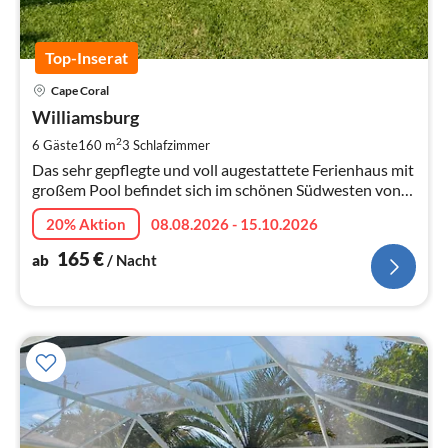
Top-Inserat
Pre
Cape Coral
ab
1
Williamsburg
pr
2
6 Gäste
160 m
3
Schlafzimmer
Na
Das sehr gepflegte und voll augestattete Ferienhaus mit
großem Pool befindet sich im schönen Südwesten von
Cape Coral, in einer ruhigen Seitenstraße.
20% Aktion
08.08.2026 - 15.10.2026
165
€
ab
/ Nacht