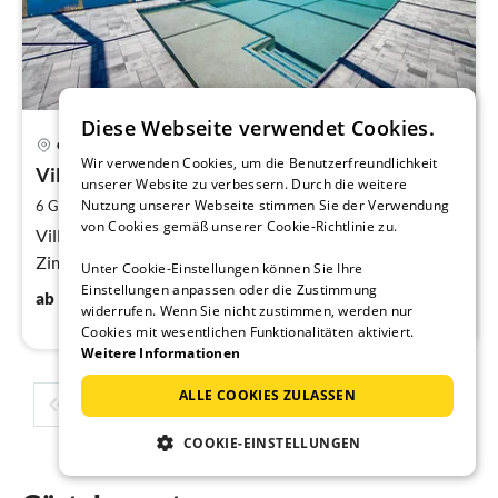
Diese Webseite verwendet Cookies.
Pre
Cape Coral
ab
Wir verwenden Cookies, um die Benutzerfreundlichkeit
1
Villa Summer Pearl
unserer Website zu verbessern. Durch die weitere
pr
2
Nutzung unserer Webseite stimmen Sie der Verwendung
6 Gäste
205 m
3
Schlafzimmer
Na
von Cookies gemäß unserer Cookie-Richtlinie zu.
Villa Summer Pearl: Ferienhaus in Cape Coral, 205m², 1
Zimmer, bis 6 Personen, an der Central Gulf Coast.
Unter Cookie-Einstellungen können Sie Ihre
Einstellungen anpassen oder die Zustimmung
187
€
ab
/ Nacht
widerrufen. Wenn Sie nicht zustimmen, werden nur
Cookies mit wesentlichen Funktionalitäten aktiviert.
Weitere Informationen
ALLE COOKIES ZULASSEN
1
2
3
4
5
COOKIE-EINSTELLUNGEN