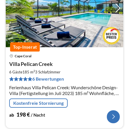
Top-Inserat
Cape Coral
Pre
Villa Pelican Creek
ab
1
2
6 Gäste
185 m
3
Schlafzimmer
pr
6 Bewertungen
Na
Ferienhaus Villa Pelican Creek: Wunderschöne Design-
Villa (Fertigstellung im Juli 2023) 185 m² Wohnfläche, 6
Personen, 3 Zimmer, Salzwasserpool, am
Kostenfreie Stornierung
Frischwasserkanal in Cape Coral.
198
€
ab
/ Nacht