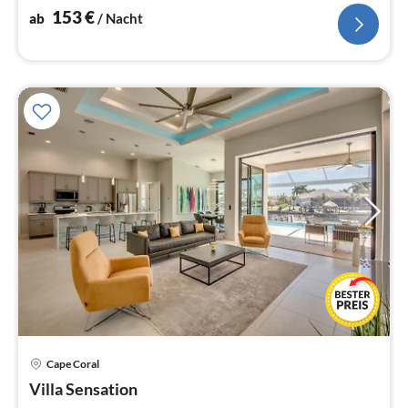
153
€
ab
/ Nacht
Pre
Cape Coral
ab
2
Villa Sensation