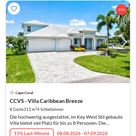
15%
Pre
Cape Coral
ab
3
CCVS - Villa Caribbean Breeze
pr
2
8 Gäste
313 m
4
Schlafzimmer
Na
Die hochwertig ausgestattet, im Key West Stil gebaute
Villa bietet viel Platz für bis zu 8 Personen. Die
Einrichtung lässt keine Wünsche offen
15% Last-Minute
08.08.2026 - 07.09.2026