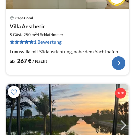
Cape Coral
Pre
Villa Aesthetic
ab
2
2
8 Gäste
250 m
4
Schlafzimmer
pr
1 Bewertung
Na
Luxusvilla mit Südausrichtung, nahe dem Yachthafen.
267
€
ab
/ Nacht
10%