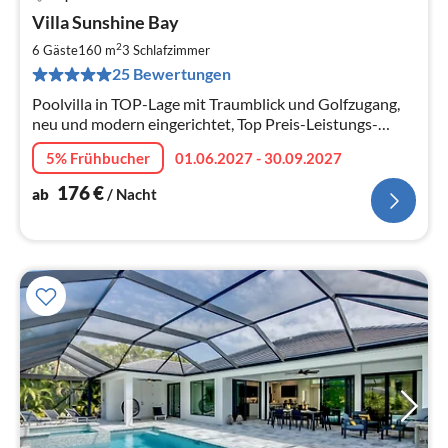
Pre
Villa Sunshine Bay
ab
1
2
6 Gäste
160 m
3
Schlafzimmer
pr
25 Bewertungen
Na
Poolvilla in TOP-Lage mit Traumblick und Golfzugang,
neu und modern eingerichtet, Top Preis-Leistungs-
Verhältnis
5% Frühbucher
01.06.2027 - 30.09.2027
176
€
ab
/ Nacht