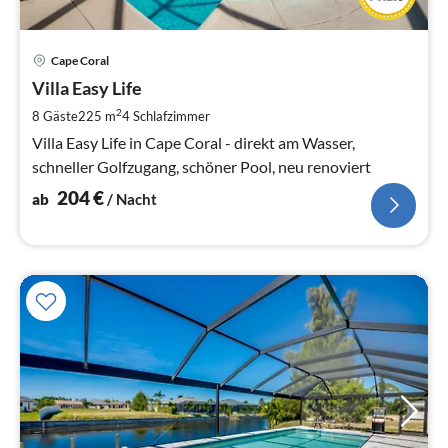
Pre
Cape Coral
ab
2
Villa Easy Life
pr
2
8 Gäste
225 m
4
Schlafzimmer
Na
Villa Easy Life in Cape Coral - direkt am Wasser,
schneller Golfzugang, schöner Pool, neu renoviert
204
€
ab
/ Nacht