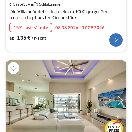
pr
2
6 Gäste
154 m
3
Schlafzimmer
Na
Die Villa befindet sich auf einem 1000 qm großen,
tropisch bepflanzten Grundstück
15% Last-Minute
08.08.2026 - 07.09.2026
135
€
ab
/ Nacht