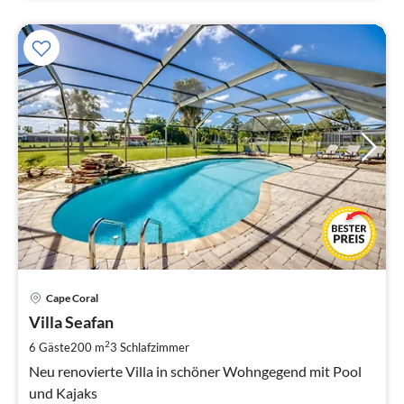
Pre
Cape Coral
ab
1
Villa Seafan
pr
2
6 Gäste
200 m
3
Schlafzimmer
Na
Neu renovierte Villa in schöner Wohngegend mit Pool
und Kajaks