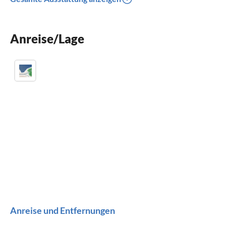
Terrasse
Spülmaschine
Anreise/Lage
Waschmaschine
Anreise und Entfernungen