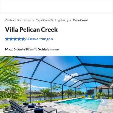
Zentrale Golf-Küste
Cape Coral & Umgebung
Cape Coral
Villa Pelican Creek
6 Bewertungen
Max.
6
Gäste
185m²
3
Schlafzimmer