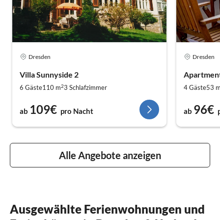
Dresden
Dresden
Villa Sunnyside 2
Apartmen
2
6 Gäste
110 m
3
Schlafzimmer
4 Gäste
53 
109€
96€
ab
pro Nacht
ab
Alle Angebote anzeigen
Ausgewählte Ferienwohnungen und