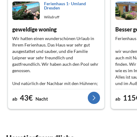
Ferienhaus 1- Umland
Dresden
Wilsdruff
geweldige woning
Besser ge
Wir hatten einen wunderschönen Urlaub in
Ferienhaus
Ihrem Ferienhaus. Das Haus war sehr gut
ausgestattet und sauber, und die Familie
wir wurden
Leipner war sehr freundlich und
auch mit Na
gastfreundlich. Wir haben auch den Pool sehr
finden. Wir
genossen.
wie es im I
Alles ist s
Und natürlich der Nachbar mit den Hühnern;
und im Auß
die Eier waren sehr lecker, und der Bäcker war
Detail. Die
43€
115
ebenfalls erstklassig. Mmm, ein leckeres
und bietet 
ab
Nacht
ab
Brötchen mit Spiegelei war auch sehr
Küche finde
schmackhaft. Wir haben auch eine Gurke von
Frühstück 
der Familie bekommen, die ebenfalls sehr
Die Abende
lecker war. Ich empfehle diese Unterkunft
verbracht, 
wärmstens und wir kommen auf jeden Fall
ganze Fami
wieder. Wir hatten einen tollen Urlaub. Vielen
wohlgefühl