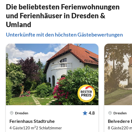
Die beliebtesten Ferienwohnungen
und Ferienhäuser in Dresden &
Umland
Unterkünfte mit den höchsten Gästebewertungen
4.8
Dresden
Dresden
Ferienhaus Stadtruhe
Belvedere 
2
4 Gäste
120 m
2
Schlafzimmer
8 Gäste
220 