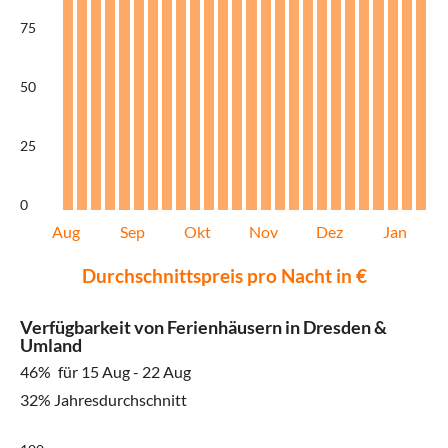
75
50
25
0
Aug
Sep
Okt
Nov
Dez
Jan
Durchschnittspreis pro Nacht in €
Verfügbarkeit von Ferienhäusern in Dresden &
Umland
46%
für 15 Aug - 22 Aug
32% Jahresdurchschnitt