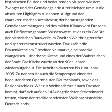
historischen Bauten und bedeutenden Museen wie dem
Zwinger und der Gemäldegalerie Alter Meister, um nur die
absoluten Highlights zu nennen. Aufgrund der
charakteristischen Architektur, der herausragenden
Gemäldesammlungen und des milden Klimas wird Dresden
auch Elbflorenz genannt. Wissenswert ist, dass ein Großteil
der historischen Bauwerke im Zweiten Weltkrieg zerstört
und später rekonstruiert wurden. Dazu zählt die
Frauenkirche am Dresdner Neumarkt, eine barocke
evangelisch-lutherische Kirche und eines der Wahrzeichen
der Stadt. Die Kirche wurde ab den 90er Jahren
wiederaufgebaut. Die Arbeiten dauerten bis zum Jahre
2005. Zu nennen ist auch die Semperoper, einer der
bedeutendsten Opernbauten Deutschlands, sowie das
Residenzschloss. Wer zur Weihnachtszeit nach Dresden
kommt, darf sich auf den 1434 begründeten Striezelmarkt
freuen, einem der traditionsreichsten Weihnachtsmärkte
Deutschlands.
Was sollte man in Dresden & Umland erlebt
Was kann man in Dresden & Umland mit
Was hat die regionale Küche von Dresden &
Welche kulturellen Highlights gibt es in
Was sind beliebte Anreisewege nach