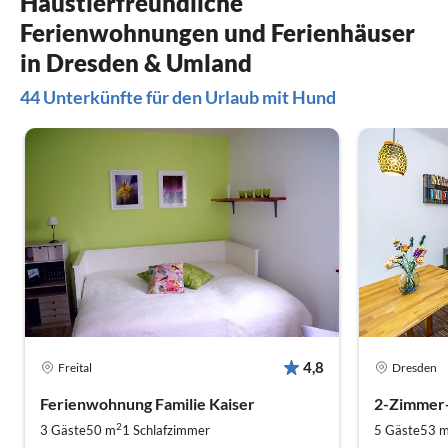
Haustierfreundliche
Dank für die Gastfreundschaft, Familie
Dresden un
Ferienwohnungen und Ferienhäuser
Leipner. Herzliche Grüße, Raymond und
Haus wiede
Jacqueline aus den Niederlanden.
in Dresden & Umland
44 Unterkünfte für den Urlaub mit Hund
4,8
Freital
Dresden
Ferienwohnung Familie Kaiser
2
3 Gäste
50 m
1
Schlafzimmer
5 Gäste
53 