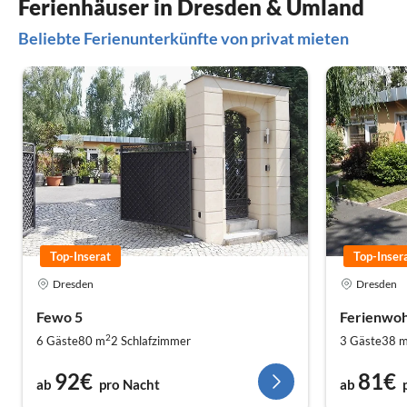
Ferienhäuser in Dresden & Umland
Beliebte Ferienunterkünfte von privat mieten
Top-Inserat
Top-Inser
Dresden
Dresden
Fewo 5
Ferienwoh
2
6 Gäste
80 m
2
Schlafzimmer
3 Gäste
38 
92€
81€
ab
pro Nacht
ab