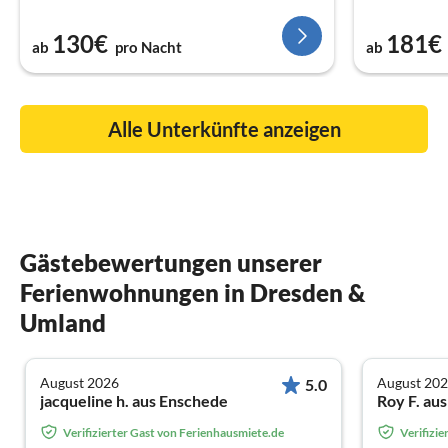
130€
181€
ab
pro Nacht
ab
Alle Unterkünfte anzeigen
Gästebewertungen unserer
Ferienwohnungen in Dresden &
Umland
August 2026
August 20
5.0
jacqueline h. aus Enschede
Roy F. aus
Verifizierter Gast von Ferienhausmiete.de
Verifizi