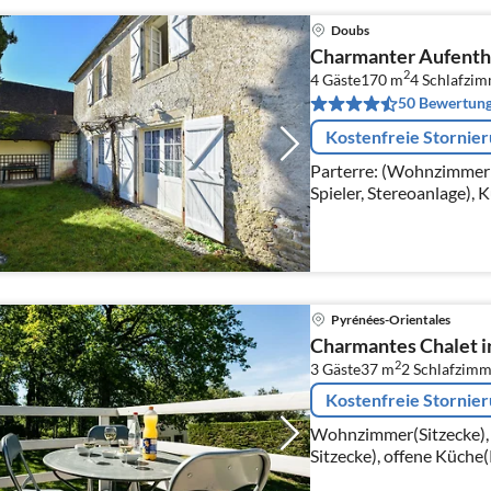
Doubs
Charmanter Aufenth
2
4 Gäste
170 m
4
Schlafzi
50 Bewertun
Kostenfreie Stornie
Parterre: (Wohnzimmer(T
Spieler, Stereoanlage), 
Pyrénées-Orientales
Charmantes Chalet in
2
3 Gäste
37 m
2
Schlafzimm
Kostenfreie Stornie
Wohnzimmer(Sitzecke), 
Sitzecke), offene Küche
Toaster, Kaffeemaschin