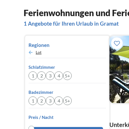
Ferienwohnungen und Feri
1 Angebote für Ihren Urlaub in Gramat
Regionen
Lot
Schlafzimmer
1
2
3
4
5+
Badezimmer
1
2
3
4
5+
Preis / Nacht
Unterkü