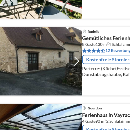
Spülmaschine, Kühl-/Gef
Rudelle
Gemütliches Ferienh
2
8 Gäste
130 m
4
Schlafzi
12 Bewertun
Kostenfreie Stornie
Parterre: (Küche(Esstis
Dunstabzugshaube, Kaf
Grill, Kombi-Mikrowelle
Waschmaschine, Hochstu
Gourdon
Ferienhaus in Vayrac
2
4 Gäste
90 m
2
Schlafzimm
Kostenfreie Stornie