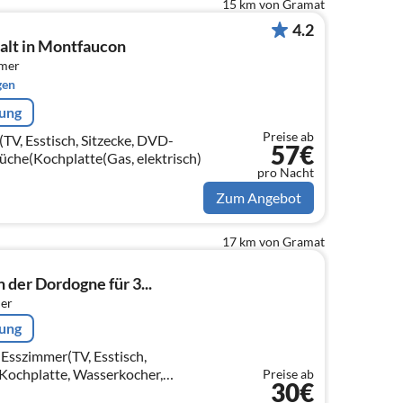
15 km von Gramat
4.2
alt in Montfaucon
mmer
gen
rung
Preise ab
V, Esstisch, Sitzecke, DVD-
57€
Küche(Kochplatte(Gas, elektrisch)
pro Nacht
Zum Angebot
17 km von Gramat
 der Dordogne für 3...
er
rung
Esszimmer(TV, Esstisch,
(Kochplatte, Wasserkocher,
Preise ab
30€
e, Backofen, Kombi-Mikrowelle,