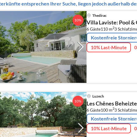
erkünfte entsprechen Ihrer Suche, liegen jedoch außerhalb des
Thedirac
10%
Villa Laviste: Pool &
2
6 Gäste
110 m
3
Schlafzi
Kostenfreie Stornie
10% Last-Minute
0
Luzech
10%
Les Chênes Beheizte
2
6 Gäste
100 m
3
Schlafzi
Kostenfreie Stornie
10% Last-Minute
0