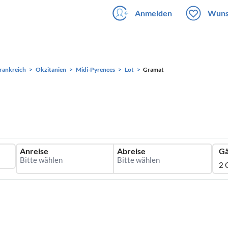
Anmelden
Wuns
rankreich
Okzitanien
Midi-Pyrenees
Lot
Gramat
Anreise
Abreise
Gä
2 