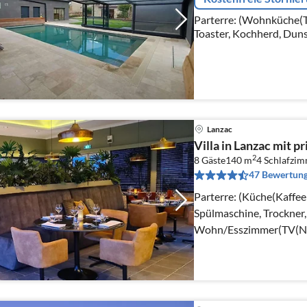
Parterre: (Wohnküche(TV
Toaster, Kochherd, Dun
Backofen, Mikrowelle, 
Kühl-/Gefrierkombinati
Lanzac
Villa in Lanzac mit 
2
8 Gäste
140 m
4
Schlafzi
47 Bewertun
Parterre: (Küche(Kaffee
Spülmaschine, Trockner
Wohn/Esszimmer(TV(Nie
DVD-Spieler, Stereoanl