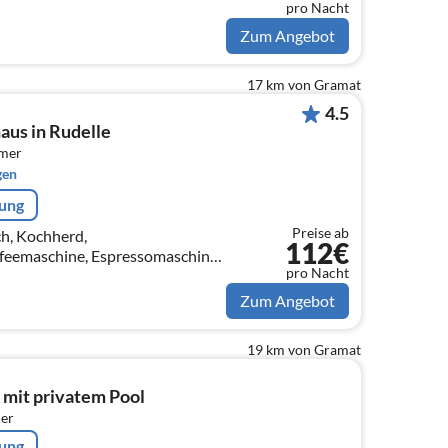
rierkomb...
pro Nacht
Zum Angebot
17 km von Gramat
4.5
aus in Rudelle
mmer
gen
rung
Preise ab
ch, Kochherd,
112€
feemaschine, Espressomaschine,
pro Nacht
, Kühl-/Gefrierkombination,
hl, Mixer))
Zum Angebot
19 km von Gramat
 mit privatem Pool
er
rung