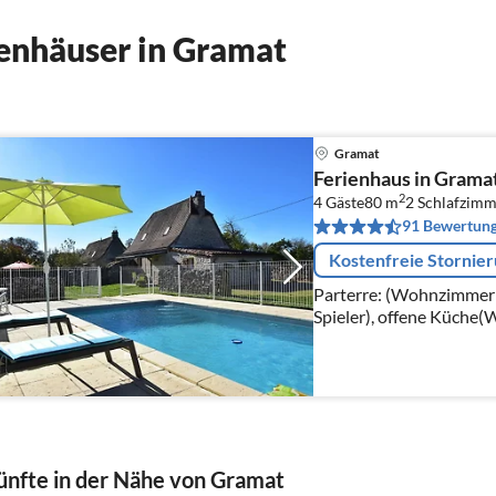
enhäuser in Gramat
Gramat
Ferienhaus in Gramat
2
4 Gäste
80 m
2
Schlafzimm
91 Bewertun
Kostenfreie Stornie
Parterre: (Wohnzimmer(
Spieler), offene Küche(W
Kaffeemaschine, Backof
Kühl-/Gefrierkombinati
nfte in der Nähe von Gramat