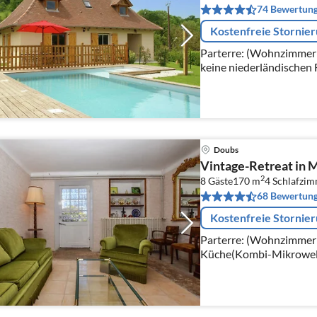
74 Bewertun
Kostenfreie Stornie
Parterre: (Wohnzimmer(
keine niederländischen 
Sitzecke, DVD-Spieler)
Doubs
Vintage-Retreat in 
2
8 Gäste
170 m
4
Schlafzi
68 Bewertun
Kostenfreie Stornie
Parterre: (Wohnzimmer(
Küche(Kombi-Mikrowelle
Schlafzimmer(Doppelbe
Toilette) In der 1.