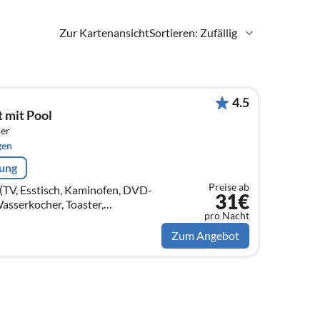
Zur Kartenansicht
Sortieren: Zufällig
4.5
 mit Pool
er
gen
rung
Preise ab
TV, Esstisch, Kaminofen, DVD-
31€
asserkocher, Toaster,
pro Nacht
en, Mikrowelle, Spülmaschine,
on)
Zum Angebot