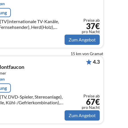
gen
rung
Preise ab
TV(internationale TV-Kanäle,
37€
Fernsehsender), Herd(Holz),
pro Nacht
Zum Angebot
15 km von Gramat
4.3
Montfaucon
mmer
gen
rung
Preise ab
TV, DVD-Spieler, Stereoanlage),
67€
, Kühl-/Gefrierkombination),
pro Nacht
tt), Badezimmer(Dusche),
Zum Angebot