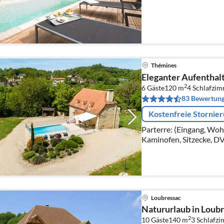
Thémines
Eleganter Aufenthal
2
6 Gäste
120 m
4
Schlafzi
83 Bewertun
Kostenfreie Stornie
Parterre: (Eingang, Woh
Kaminofen, Sitzecke, DV
Loubressac
Natururlaub in Loubr
2
10 Gäste
140 m
3
Schlafz