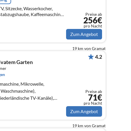
, Sitzecke, Wasserkocher,
stabzugshaube, Kaffeemaschine,
Preise ab
256€
Spülmaschine,
on)
pro Nacht
Zum Angebot
19 km von Gramat
4.2
privatem Garten
mmer
gen
maschine, Mikrowelle,
, Waschmaschine),
Preise ab
71€
derländische TV-Kanäle),
pro Nacht
age)
Zum Angebot
19 km von Gramat