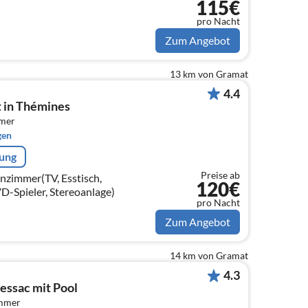
115€
pro Nacht
Zum Angebot
13 km von Gramat
4.4
t in Thémines
mmer
gen
rung
Preise ab
nzimmer(TV, Esstisch,
120€
D-Spieler, Stereoanlage)
pro Nacht
Zum Angebot
14 km von Gramat
4.3
essac mit Pool
immer