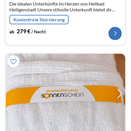
Die idealen Unterkünfte im Herzen von Heilbad
Na
Heiligenstadt Unsere stilvolle Unterkunft bietet dir
moderne Annehmlichkeiten und eine zentrale Lage in
Kostenfreie Stornierung
Heilbad Hei...
279
€
ab
/ Nacht