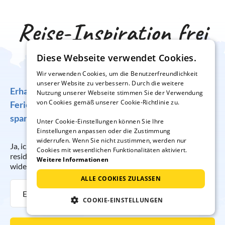
Reise-Inspiration frei
Haus
Diese Webseite verwendet Cookies.
Wir verwenden Cookies, um die Benutzerfreundlichkeit
unserer Website zu verbessern. Durch die weitere
Erhalten Sie regelmäßig Angebote für traumhafte
Nutzung unserer Webseite stimmen Sie der Verwendung
von Cookies gemäß unserer Cookie-Richtlinie zu.
Ferienunterkünfte, tolle Gewinnspiele und
spannende Reisetipps!
Unter Cookie-Einstellungen können Sie Ihre
Einstellungen anpassen oder die Zustimmung
widerrufen. Wenn Sie nicht zustimmen, werden nur
Ja, ich möchte regelmäßig per E-Mail den Newsletter der
Cookies mit wesentlichen Funktionalitäten aktiviert.
resido GmbH erhalten. Die Anmeldung kann ich jederzeit
Weitere Informationen
widerrufen.
ALLE COOKIES ZULASSEN
COOKIE-EINSTELLUNGEN