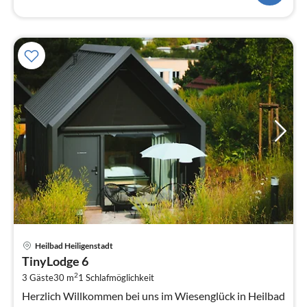
Pre
Heilbad Heiligenstadt
ab
TinyLodge 6
5
2
3 Gäste
30 m
1
Schlafmöglichkeit
pr
Na
Herzlich Willkommen bei uns im Wiesenglück in Heilbad