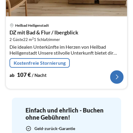
Pre
Heilbad Heiligenstadt
ab
DZ mit Bad & Flur / Ibergblick
1
2
2 Gäste
22 m
1
Schlafzimmer
pr
Die idealen Unterkünfte im Herzen von Heilbad
Na
Heiligenstadt Unsere stilvolle Unterkunft bietet dir
moderne Annehmlichkeiten und eine zentrale Lage in
Kostenfreie Stornierung
Heilbad Hei...
107
€
ab
/ Nacht
Einfach und ehrlich - Buchen
ohne Gebühren!
Geld-zurück-Garantie