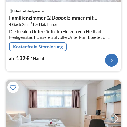
Pre
Heilbad Heiligenstadt
ab
Familienzimmer (2 Doppelzimmer mit...
1
2
4 Gäste
28 m
1
Schlafzimmer
pr
Die idealen Unterkünfte im Herzen von Heilbad
Na
Heiligenstadt Unsere stilvolle Unterkunft bietet dir
moderne Annehmlichkeiten und eine zentrale Lage in
Kostenfreie Stornierung
Heilbad Hei...
132
€
ab
/ Nacht