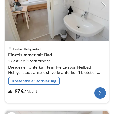
Pre
Heilbad Heiligenstadt
ab
Einzelzimmer mit Bad
9
2
1 Gast
12 m
1
Schlafzimmer
pr
Die idealen Unterkünfte im Herzen von Heilbad
Na
Heiligenstadt Unsere stilvolle Unterkunft bietet dir
moderne Annehmlichkeiten und eine zentrale Lage in
Kostenfreie Stornierung
Heilbad Hei...
97
€
ab
/ Nacht