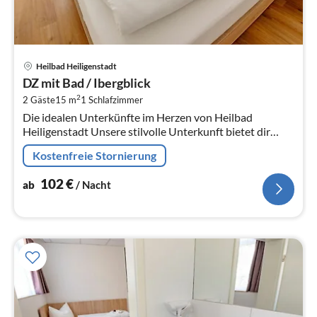
Pre
Heilbad Heiligenstadt
ab
DZ mit Bad / Ibergblick
1
2
2 Gäste
15 m
1
Schlafzimmer
pr
Die idealen Unterkünfte im Herzen von Heilbad
Na
Heiligenstadt Unsere stilvolle Unterkunft bietet dir
moderne Annehmlichkeiten und eine zentrale Lage in
Kostenfreie Stornierung
Heilbad Hei...
102
€
ab
/ Nacht