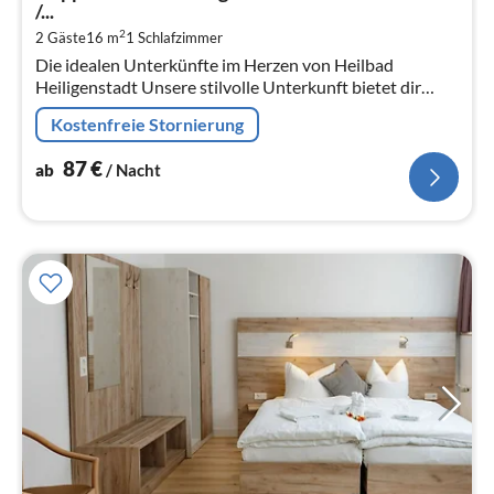
8
/...
pr
2
2 Gäste
16 m
1
Schlafzimmer
Na
Die idealen Unterkünfte im Herzen von Heilbad
Heiligenstadt Unsere stilvolle Unterkunft bietet dir
moderne Annehmlichkeiten und eine zentrale Lage in
Kostenfreie Stornierung
Heilbad Hei...
87
€
ab
/ Nacht