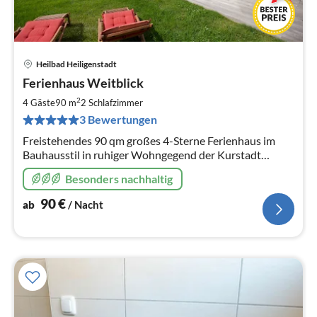
Heilbad Heiligenstadt
Pre
Ferienhaus Weitblick
ab
9
2
4 Gäste
90 m
2
Schlafzimmer
pr
3 Bewertungen
Na
Freistehendes 90 qm großes 4-Sterne Ferienhaus im
Bauhausstil in ruhiger Wohngegend der Kurstadt
Heilbad Heiligenstadt. Zwei Schlafzimmer. Zwei Bäder.
Besonders nachhaltig
Whirlpool. Terrasse/Garten.
90
€
ab
/ Nacht