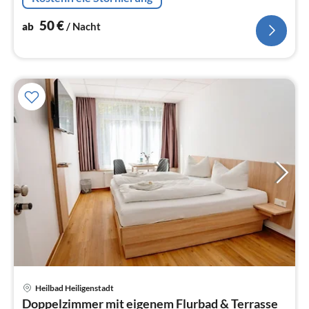
50
€
ab
/ Nacht
Pre
Heilbad Heiligenstadt
ab
Doppelzimmer mit eigenem Flurbad & Terrasse