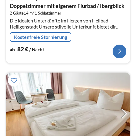
ab
Doppelzimmer mit eigenem Flurbad / Ibergblick
8
2
2 Gäste
14 m
1
Schlafzimmer
pr
Die idealen Unterkünfte im Herzen von Heilbad
Na
Heiligenstadt Unsere stilvolle Unterkunft bietet dir
moderne Annehmlichkeiten und eine zentrale Lage in
Kostenfreie Stornierung
Heilbad Hei...
82
€
ab
/ Nacht