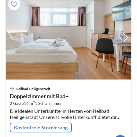
Pre
Heilbad Heiligenstadt
ab
Doppelzimmer mit Bad+
1
2
2 Gäste
16 m
1
Schlafzimmer
pr
Die idealen Unterkünfte im Herzen von Heilbad
Na
Heiligenstadt Unsere stilvolle Unterkunft bietet dir
moderne Annehmlichkeiten und eine zentrale Lage in
Kostenfreie Stornierung
Heilbad Hei...