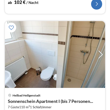
102
€
ab
/ Nacht
Pre
Heilbad Heiligenstadt
ab
Sonnenschein Apartment I (bis 7 Personen...
2
2
7 Gäste
110 m
1
Schlafzimmer
pr