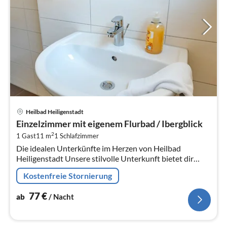
Pre
Heilbad Heiligenstadt
ab
Einzelzimmer mit eigenem Flurbad / Ibergblick
7
2
1 Gast
11 m
1
Schlafzimmer
pr
Die idealen Unterkünfte im Herzen von Heilbad
Na
Heiligenstadt Unsere stilvolle Unterkunft bietet dir
moderne Annehmlichkeiten und eine zentrale Lage in
Kostenfreie Stornierung
Heilbad Hei...
77
€
ab
/ Nacht