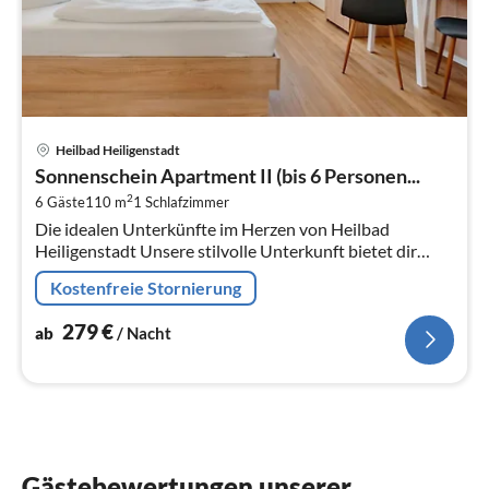
Pre
Heilbad Heiligenstadt
ab
Sonnenschein Apartment II (bis 6 Personen...
2
2
6 Gäste
110 m
1
Schlafzimmer
pr
Die idealen Unterkünfte im Herzen von Heilbad
Na
Heiligenstadt Unsere stilvolle Unterkunft bietet dir
moderne Annehmlichkeiten und eine zentrale Lage in
Kostenfreie Stornierung
Heilbad Hei...
279
€
ab
/ Nacht
Gästebewertungen unserer