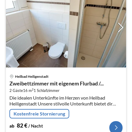
Pre
Heilbad Heiligenstadt
ab
Zweibettzimmer mit eigenem Flurbad /...
8
2
2 Gäste
16 m
1
Schlafzimmer
pr
Die idealen Unterkünfte im Herzen von Heilbad
Na
Heiligenstadt Unsere stilvolle Unterkunft bietet dir
moderne Annehmlichkeiten und eine zentrale Lage in
Kostenfreie Stornierung
Heilbad Hei...
82
€
ab
/ Nacht