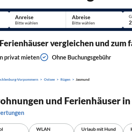
Anreise
Abreise
G
2
erienhäuser vergleichen und zum fa
n privat mieten
Ohne Buchungsgebühr
cklenburg-Vorpommern
Ostsee
Rügen
Jasmund
wohnungen und Ferienhäuser i
wertungen
ol
WLAN
Urlaub mit Hund