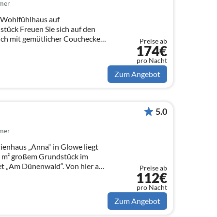
mer
s Wohlfühlhaus auf
tück Freuen Sie sich auf den
h mit gemütlicher Couchecke,
Preise ab
174€
pro Nacht
Zum Angebot
5.0
mer
„Anna“ in Glowe liegt
7 m² großem Grundstück im
et „Am Dünenwald“. Von hier aus
Preise ab
112€
pro Nacht
Zum Angebot