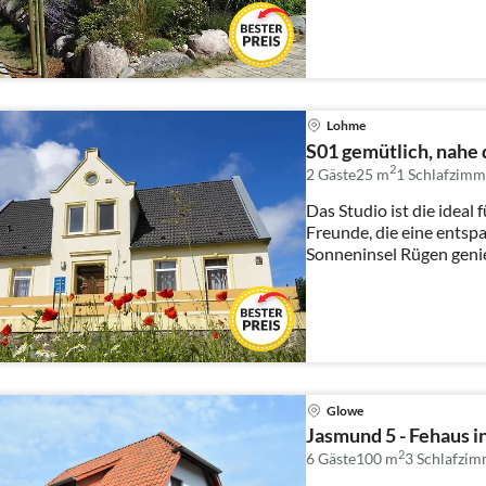
Lohme
S01 gemütlich, nahe
2
2 Gäste
25 m
1
Schlafzimm
Das Studio ist die ideal 
Freunde, die eine entsp
Sonneninsel Rügen genießen mö
gemüt...
Glowe
Jasmund 5 - Fehaus i
2
6 Gäste
100 m
3
Schlafzim