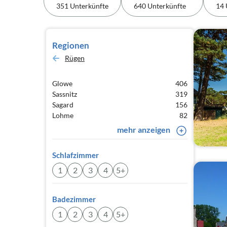
351 Unterkünfte
640 Unterkünfte
14 
Regionen
Rügen
Glowe
406
Sassnitz
319
Sagard
156
Lohme
82
mehr anzeigen
Schlafzimmer
1
2
3
4
5+
Badezimmer
1
2
3
4
5+