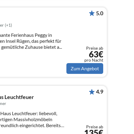
5.0
er (+1)
mante Ferienhaus Peggy in
n Insel Rügen, das perfekt für
s gemütliche Zuhause bietet a...
Preise ab
63€
pro Nacht
Zum Angebot
4.9
us Leuchtfeuer
mer
Haus Leuchtfeuer: liebevoll,
rtigen Massivholzmöbeln
reundlich eingerichtet. Bereits
Preise ab
135€