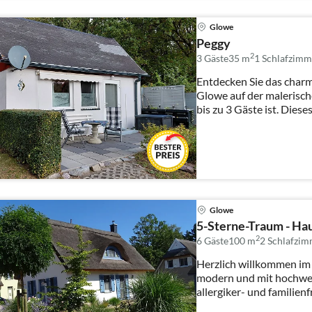
Glowe
Peggy
2
3 Gäste
35 m
1
Schlafzimm
Entdecken Sie das char
Glowe auf der malerische
bis zu 3 Gäste ist. Diese
Glowe
5-Sterne-Traum - Ha
2
6 Gäste
100 m
2
Schlafzim
Herzlich willkommen im 
modern und mit hochwe
allergiker- und familienf
bez...