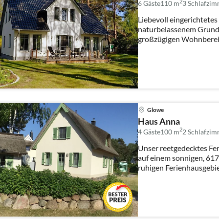
2
6 Gäste
110 m
3
Schlafzim
Liebevoll eingerichtete
naturbelassenem Grunds
großzügigen Wohnbereic
TV/ Sat (Fla...
Glowe
Haus Anna
2
4 Gäste
100 m
2
Schlafzim
Unser reetgedecktes Ferienhaus 
auf einem sonnigen, 61
ruhigen Ferienhausgebi
...