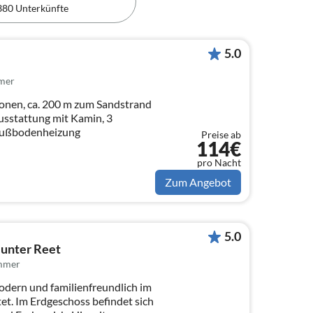
380 Unterkünfte
5.0
mer
sonen, ca. 200 m zum Sandstrand
usstattung mit Kamin, 3
 Fußbodenheizung
Preise ab
114€
pro Nacht
Zum Angebot
5.0
 unter Reet
immer
odern und familienfreundlich im
tet. Im Erdgeschoss befindet sich