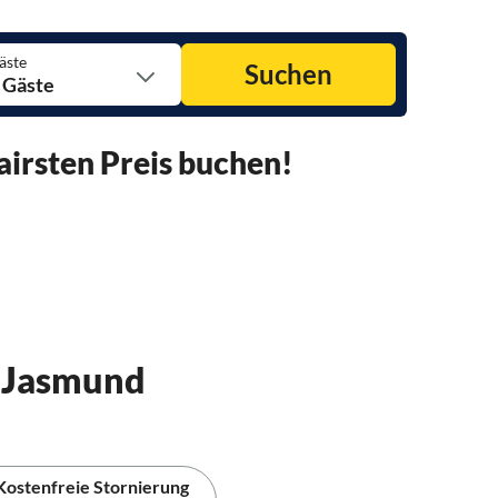
äste
Suchen
 Gäste
irsten Preis buchen!
n Jasmund
Kostenfreie Stornierung