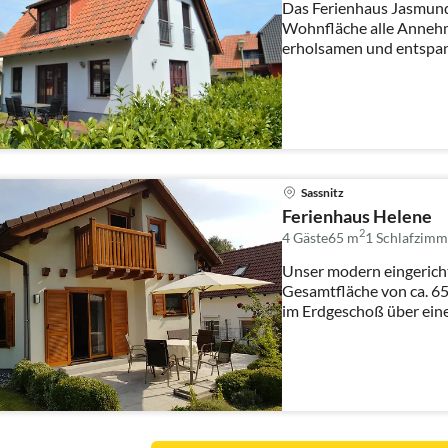
Das Ferienhaus Jasmund 
Wohnfläche alle Annehm
erholsamen und entspan
Personen. Im Erdg...
Sassnitz
Ferienhaus Helene
2
4 Gäste
65 m
1
Schlafzimm
Unser modern eingericht
Gesamtfläche von ca. 65