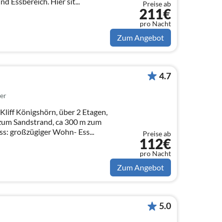
 Essbereich. Hier sit...
Preise ab
211€
pro Nacht
Zum Angebot
4.7
er
liff Königshörn, über 2 Etagen,
 zum Sandstrand, ca 300 m zum
rdgeschoss: großzügiger Wohn- Ess...
Preise ab
112€
pro Nacht
Zum Angebot
5.0