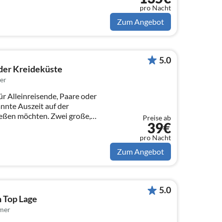
pro Nacht
Zum Angebot
5.0
 der Kreideküste
er
für Alleinreisende, Paare oder
annte Auszeit auf der
chten. Zwei große,
Preise ab
39€
pro Nacht
Zum Angebot
5.0
n Top Lage
mer