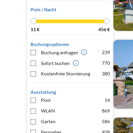
Preis / Nacht
11
€
456
€
Buchungsoptionen
239
Buchung anfragen
770
Sofort buchen
Kostenfreie Stornierung
380
Ausstattung
Pool
14
WLAN
869
Garten
586
Fernseher
928