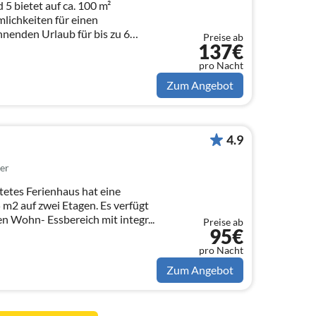
5 bietet auf ca. 100 m²
lichkeiten für einen
nenden Urlaub für bis zu 6
Preise ab
137€
pro Nacht
Zum Angebot
4.9
er
etes Ferienhaus hat eine
 m2 auf zwei Etagen. Es verfügt
im Erdgeschoß über einen Wohn- Essbereich mit integr...
Preise ab
95€
pro Nacht
Zum Angebot