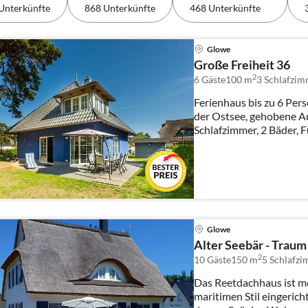
Unterkünfte
868 Unterkünfte
468 Unterkünfte
Glowe
Große Freiheit 36
2
6 Gäste
100 m
3
Schlafzim
Ferienhaus bis zu 6 Per
der Ostsee, gehobene A
Schlafzimmer, 2 Bäder,
Glowe
Alter Seebär - Traum
2
10 Gäste
150 m
5
Schlafz
Das Reetdachhaus ist m
maritimen Stil eingerich