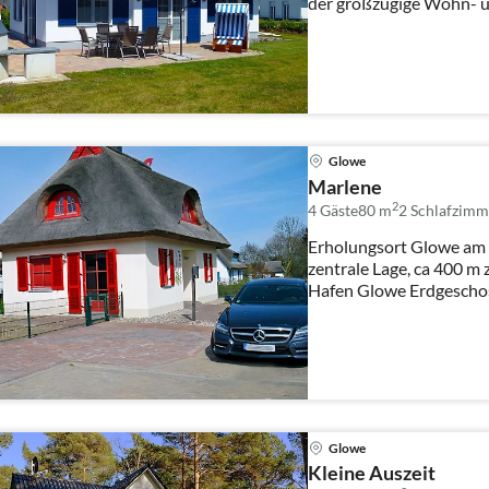
der großzügige Wohn- und
Glowe
Marlene
2
4 Gäste
80 m
2
Schlafzimm
Erholungsort Glowe am K
zentrale Lage, ca 400 m
Hafen Glowe E
Glowe
Kleine Auszeit