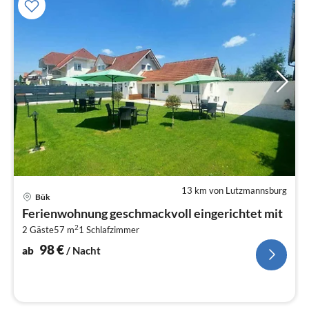
13 km von Lutzmannsburg
Pre
Bük
ab
Ferienwohnung geschmackvoll eingerichtet mit
9
2
2 Gäste
57 m
1
Schlafzimmer
pr
Na
98
€
ab
/ Nacht