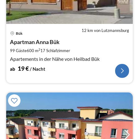
12 km von Lutzmannsburg
Pre
Bük
ab
1
Apartman Anna Bük
pr
2
99 Gäste
600 m
17
Schlafzimmer
Na
Apartements in der Nähe von Heilbad Bük
19
€
ab
/ Nacht