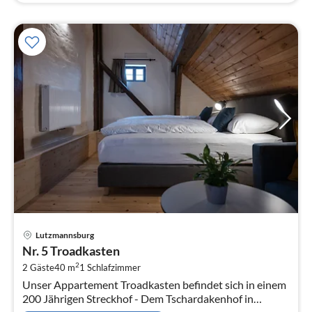
Pre
Lutzmannsburg
ab
Nr. 5 Troadkasten
1
2
2 Gäste
40 m
1
Schlafzimmer
pr
Unser Appartement Troadkasten befindet sich in einem
Na
200 Jährigen Streckhof - Dem Tschardakenhof in