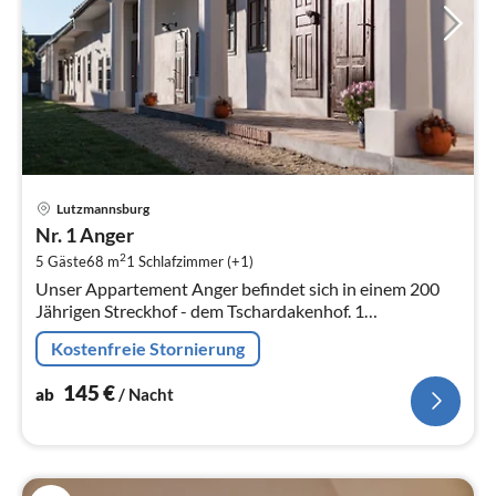
Pre
Lutzmannsburg
ab
Nr. 1 Anger
1
2
5 Gäste
68 m
1
Schlafzimmer (+1)
pr
Unser Appartement Anger befindet sich in einem 200
Na
Jährigen Streckhof - dem Tschardakenhof. 1
Schlafzimmer und 1 Wohnküche für bis zu 6 Personen.
Kostenfreie Stornierung
145
€
ab
/ Nacht