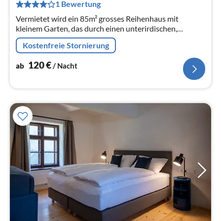
1 Bewertung
pr
Na
Vermietet wird ein 85m² grosses Reihenhaus mit
kleinem Garten, das durch einen unterirdischen,
beheizten Gang direkt mit der Sonnentherme
Kostenfreie Stornierung
Lutzmannsburg verbunden ist.
120
€
ab
/ Nacht