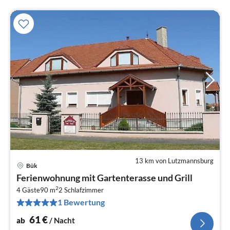
13 km von Lutzmannsburg
Bük
Pre
Ferienwohnung mit Gartenterasse und Grill
ab
2
6
4 Gäste
90 m
2
Schlafzimmer
1 Bewertung
pr
Na
61
€
ab
/ Nacht