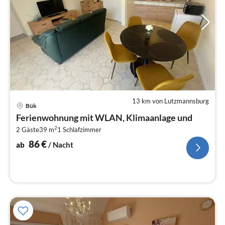
13 km von Lutzmannsburg
Pre
Bük
ab
Ferienwohnung mit WLAN, Klimaanlage und
8
2
2 Gäste
39 m
1
Schlafzimmer
pr
Na
86
€
ab
/ Nacht