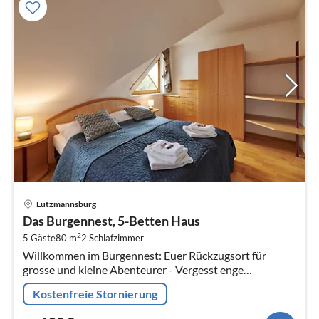
Pre
Lutzmannsburg
ab
Das Burgennest, 5-Betten Haus
1
2
5 Gäste
80 m
2
Schlafzimmer
pr
Willkommen im Burgennest: Euer Rückzugsort für
Na
grosse und kleine Abenteurer - Vergesst enge
Hotelzimmer und starre Essenszeiten.
Kostenfreie Stornierung