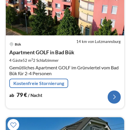
14 km von Lutzmannsburg
Pre
Bük
ab
7
Apartment GOLF in Bad Bük
pr
2
4 Gäste
52 m
2
Schlafzimmer
Na
Gemütliches Apartment GOLF im Grünviertel vom Bad
Bük für 2-4 Personen
Kostenfreie Stornierung
79
€
ab
/ Nacht