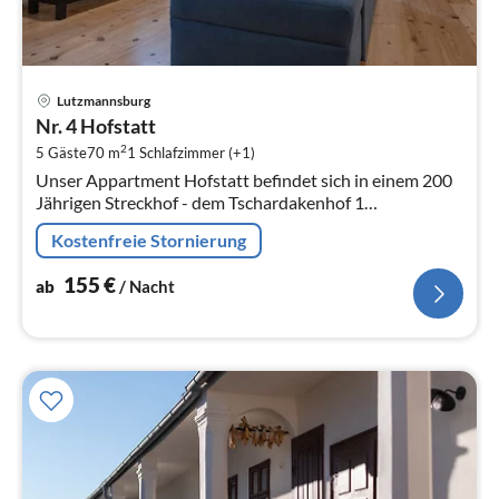
Pre
Lutzmannsburg
ab
Nr. 4 Hofstatt
1
2
5 Gäste
70 m
1
Schlafzimmer (+1)
pr
Unser Appartment Hofstatt befindet sich in einem 200
Na
Jährigen Streckhof - dem Tschardakenhof 1
Schlafzimmer und ein Wohnzimmer mit Schlafcouch. bis
Kostenfreie Stornierung
zu 6 Personen möglich!
155
€
ab
/ Nacht