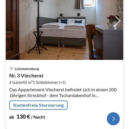
Pre
Lutzmannsburg
ab
Nr. 3 Viecherei
1
2
2 Gäste
40 m
1
Schlafzimmer (+1)
pr
Das Appartement Viecherei befindet sich in einem 200
Na
Jährigen Streckhof - dem Tschardakenhof in
Lutzmannsburg. Perfekt für einen Aufenthalt für 2
Kostenfreie Stornierung
Erwachsene.
130
€
ab
/ Nacht