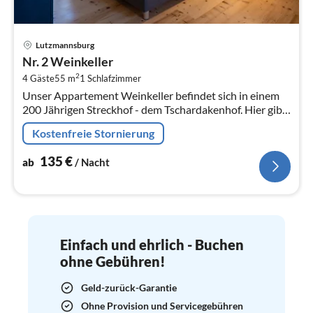
Pre
Lutzmannsburg
ab
Nr. 2 Weinkeller
1
2
4 Gäste
55 m
1
Schlafzimmer
pr
Unser Appartement Weinkeller befindet sich in einem
Na
200 Jährigen Streckhof - dem Tschardakenhof. Hier gibt
es Platz für bis zu 4 Personen - Perfekt für 2 Erwachsene
Kostenfreie Stornierung
und 2 Kinder.
135
€
ab
/ Nacht
Einfach und ehrlich - Buchen
ohne Gebühren!
Geld-zurück-Garantie
Ohne Provision und Servicegebühren