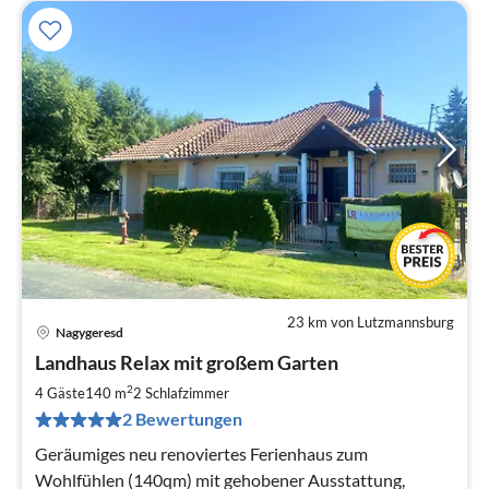
23 km von Lutzmannsburg
Nagygeresd
Pre
Landhaus Relax mit großem Garten
ab
1
2
4 Gäste
140 m
2
Schlafzimmer
pr
2 Bewertungen
Na
Geräumiges neu renoviertes Ferienhaus zum
Wohlfühlen (140qm) mit gehobener Ausstattung,