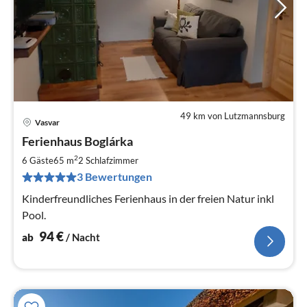
49 km von Lutzmannsburg
Vasvar
Pre
Ferienhaus Boglárka
ab
9
2
6 Gäste
65 m
2
Schlafzimmer
pr
3 Bewertungen
Na
Kinderfreundliches Ferienhaus in der freien Natur inkl
Pool.
94
€
ab
/ Nacht