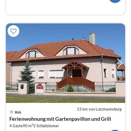
13 km von Lutzmannsburg
Pre
Bük
ab
Ferienwohnung mit Gartenpavillon und Grill
6
2
4 Gäste
90 m
2
Schlafzimmer
pr