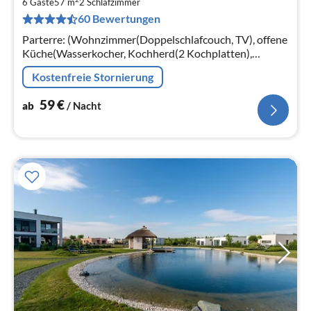
5
6 Gäste
57 m
2
Schlafzimmer
60 Bewertungen
pr
Na
Parterre: (Wohnzimmer(Doppelschlafcouch, TV), offene
Küche(Wasserkocher, Kochherd(2 Kochplatten),
Kaffeemaschine(cups), Kombi-Mikrowelle,
Kostenfreie Stornierung
Spülmaschine, Kühl-/Gefrierkombination)
59
€
ab
/ Nacht