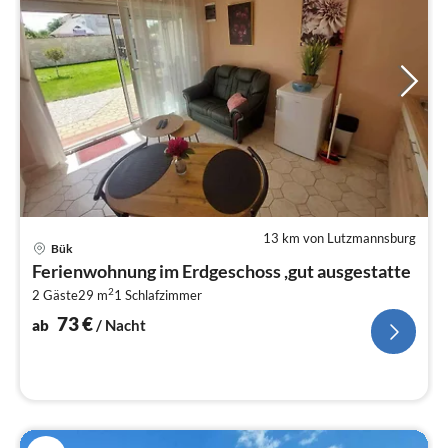
13 km von Lutzmannsburg
Pre
Bük
ab
Ferienwohnung im Erdgeschoss ,gut ausgestatte
7
2
2 Gäste
29 m
1
Schlafzimmer
pr
Na
73
€
ab
/ Nacht