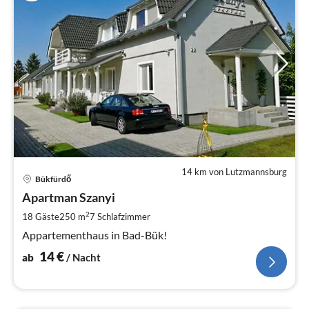
14 km von Lutzmannsburg
Pre
Bükfürdő
ab
1
Apartman Szanyi
pr
2
18 Gäste
250 m
7
Schlafzimmer
Na
Appartementhaus in Bad-Bük!
14
€
ab
/ Nacht