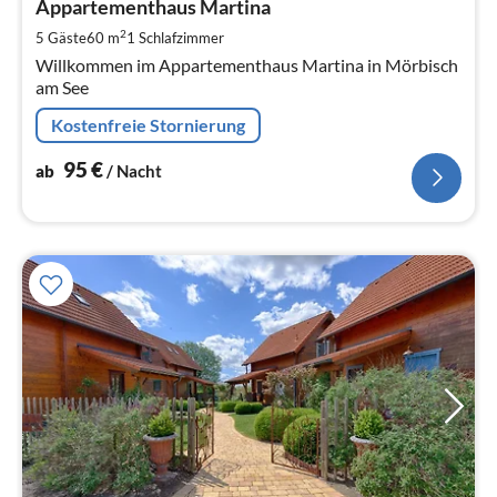
9
Appartementhaus Martina
pr
2
5 Gäste
60 m
1
Schlafzimmer
Na
Willkommen im Appartementhaus Martina in Mörbisch
am See
Kostenfreie Stornierung
95
€
ab
/ Nacht