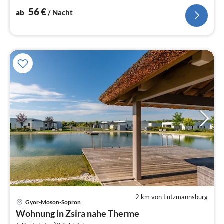
56
€
ab
/ Nacht
2 km von Lutzmannsburg
Gyor-Moson-Sopron
Pre
Wohnung in Zsira nahe Therme
ab
2