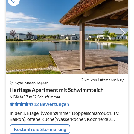
2 km von Lutzmannsburg
Gyor-Moson-Sopron
Pre
Heritage Apartment mit Schwimmteich
ab
2
5
6 Gäste
57 m
2
Schlafzimmer
12 Bewertungen
pr
Na
In der 1. Etage: (Wohnzimmer(Doppelschlafcouch, TV,
Balkon), offene Küche(Wasserkocher, Kochherd(2
Kochplatten), Kaffeemaschine(cups)
Kostenfreie Stornierung