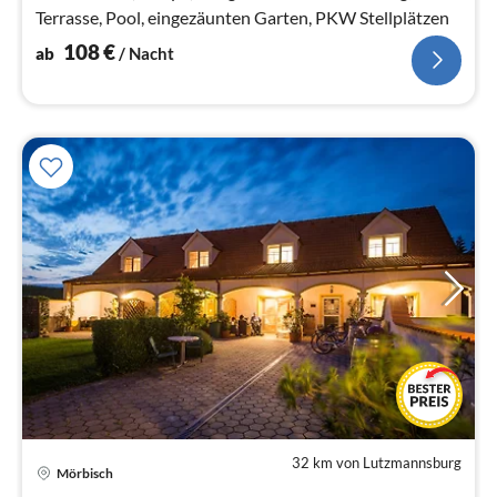
Terrasse, Pool, eingezäunten Garten, PKW Stellplätzen
108
€
ab
/ Nacht
32 km von Lutzmannsburg
Pre
Mörbisch
ab