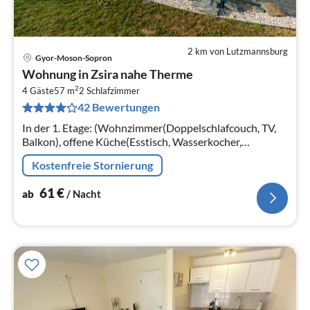
2 km von Lutzmannsburg
Gyor-Moson-Sopron
Pre
Wohnung in Zsira nahe Therme
ab
2
6
4 Gäste
57 m
2
Schlafzimmer
42 Bewertungen
pr
Na
In der 1. Etage: (Wohnzimmer(Doppelschlafcouch, TV,
Balkon), offene Küche(Esstisch, Wasserkocher,
Kochherd(2 Kochplatten), Kaffeemaschine(cups)
Kostenfreie Stornierung
61
€
ab
/ Nacht