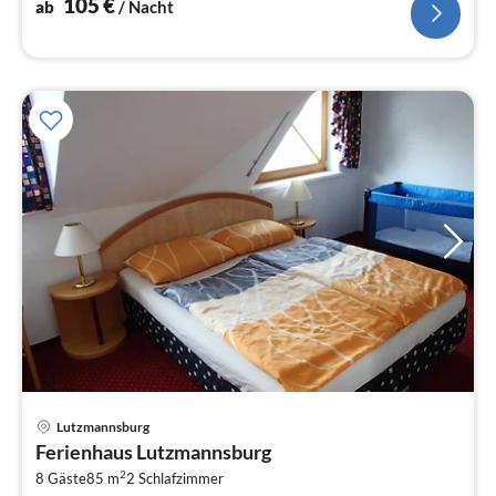
105
€
ab
/ Nacht
Lutzmannsburg
Pre
Ferienhaus Lutzmannsburg
ab
2
1
8 Gäste
85 m
2
Schlafzimmer