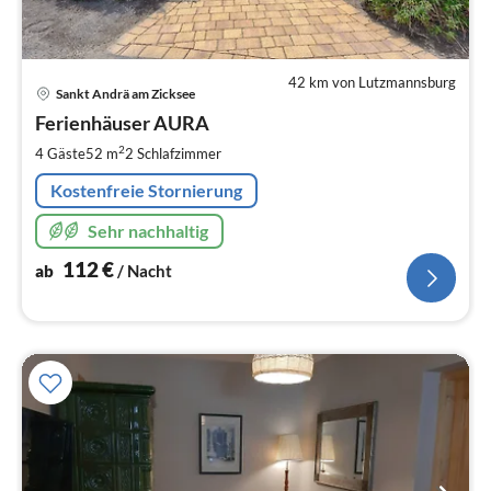
42 km von Lutzmannsburg
Pre
Sankt Andrä am Zicksee
ab
1
Ferienhäuser AURA
pr
2
4 Gäste
52 m
2
Schlafzimmer
Na
Kostenfreie Stornierung
Sehr nachhaltig
112
€
ab
/ Nacht