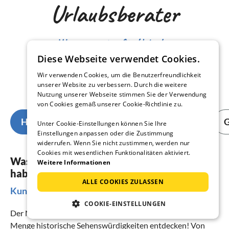
Urlaubsberater
Wissenswertes für Urlauber
Diese Webseite verwendet Cookies.
Tipps von unserer Reiseexpertin
Wir verwenden Cookies, um die Benutzerfreundlichkeit
unserer Website zu verbessern. Durch die weitere
Catrin Mansel
Nutzung unserer Webseite stimmen Sie der Verwendung
von Cookies gemäß unserer Cookie-Richtlinie zu.
Highlights
Familienurlaub mit Kind
G
Unter Cookie-Einstellungen können Sie Ihre
Einstellungen anpassen oder die Zustimmung
widerrufen. Wenn Sie nicht zustimmen, werden nur
Cookies mit wesentlichen Funktionalitäten aktiviert.
Was sollte man in Lutzmannsburg erlebt
Weitere Informationen
haben?
ALLE COOKIES ZULASSEN
Kunst und Kultur soweit das Auge reicht
COOKIE-EINSTELLUNGEN
Der Name
Burgenland
verrät es schon: Hier können Sie jede
Menge historische Sehenswürdigkeiten entdecken! Von