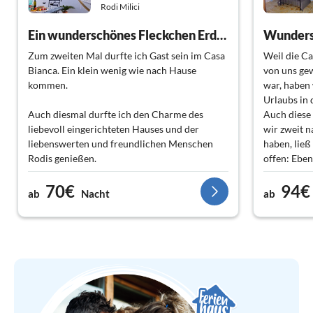
Rodi Milici
Ein wunderschönes Fleckchen Erde, an das man sein Herz verlieren kann
Wunders
Zum zweiten Mal durfte ich Gast sein im Casa
Weil die Ca
Bianca. Ein klein wenig wie nach Hause
von uns ge
kommen.
war, haben
Urlaubs in 
Auch diesmal durfte ich den Charme des
Auch diese
liebevoll eingerichteten Hauses und der
wir zweit n
liebenswerten und freundlichen Menschen
haben, ließ
Rodis genießen.
offen: Ebenf
Morgens vom Balkon der „Piccola“ aus bei
ausgestattet
70€
94€
traumhafter Bergkulisse den Kaffee genießen
Natürlich 
ab
Nacht
ab
und in den Tag starten. So muss Urlaub sein.
Dachterass
Ob beim Relaxen auf der großzügigen
weiterhin 
Dachterrasse oder beim Erkunden der
zum Ausklan
Umgebung, das Casa Bianca ist, wie ich finde
Wir haben 
ein Ort zum Auftanken und Entspannen.
Vielen Dan
Gastfreunds
Ein herzliches Dankeschön der Gastgeberin
und Ratschl
Christa Berg für Herzlichkeit,