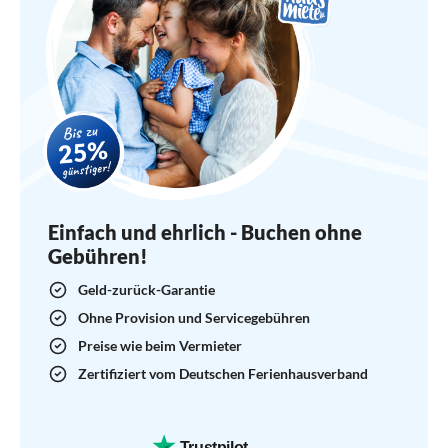
Gastfreundschaft und Fürsorge, sowie die
vielen wertvollen Informationen, welche
schönen Orte es wert sind, erkundet zu
werden. Nicht zu vergessen, die kulinarischen
Köstlichkeiten. GRAZIE
Sehr gerne komme ich wieder, um Vertrautes
wiederzusehen und Neues zu entdecken.
Einfach und ehrlich - Buchen ohne
Gebühren!
Geld-zurück-Garantie
Ohne Provision und Servicegebühren
Preise wie beim Vermieter
Zertifiziert vom Deutschen Ferienhausverband