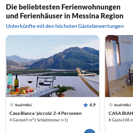
Die beliebtesten Ferienwohnungen
und Ferienhäuser in Messina Region
Unterkünfte mit den höchsten Gästebewertungen
4.9
Rodi Milici
Rodi Milici
Casa Bianca 'piccola' 2-4 Personen
CASA BIAN
2
4 Gäste
69 m
1
Schlafzimmer (+1)
8 Gäste
148 