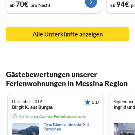
70€
94€
ab
pro Nacht
ab
p
Alle Unterkünfte anzeigen
Gästebewertungen unserer
Ferienwohnungen in Messina Region
Dezember 2019
September
5.0
Birgit K. aus Burgau
Ingrid und
Verifizierter Gast von Ferienhausmiete.de
Casa Bianca 'piccola' 2-4
Personen