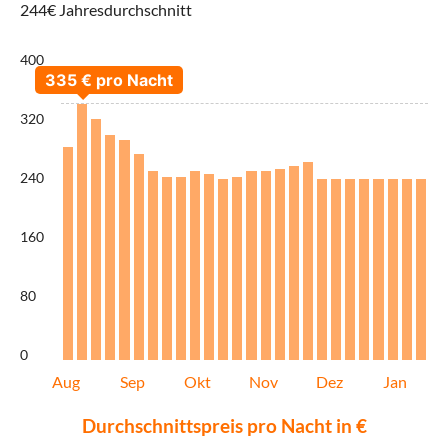
244€ Jahresdurchschnitt
400
320
240
160
80
0
Aug
Sep
Okt
Nov
Dez
Jan
Durchschnittspreis pro Nacht in €