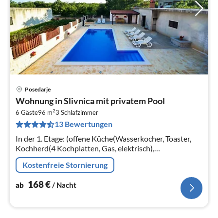
Posedarje
Pre
Wohnung in Slivnica mit privatem Pool
ab
2
1
6 Gäste
96 m
3
Schlafzimmer
13 Bewertungen
pr
Na
In der 1. Etage: (offene Küche(Wasserkocher, Toaster,
Kochherd(4 Kochplatten, Gas, elektrisch),
Kaffeemaschine, Backofen, Mikrowelle, Spülmaschine,
Kostenfreie Stornierung
Kühl-/Gefrierkombination)
168
€
ab
/ Nacht