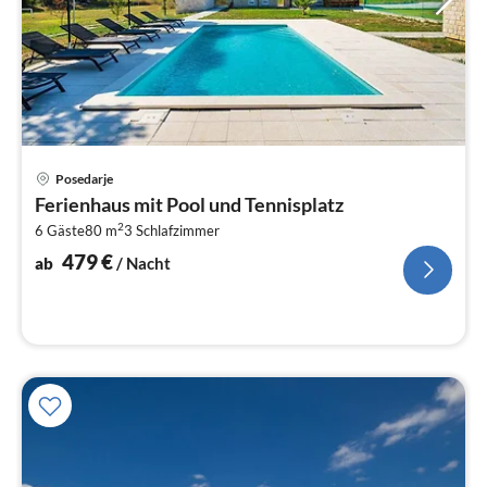
Pre
Posedarje
ab
Ferienhaus mit Pool und Tennisplatz
4
2
6 Gäste
80 m
3
Schlafzimmer
pr
Na
479
€
ab
/ Nacht