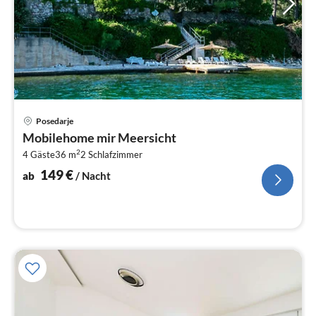
Pre
Posedarje
ab
Mobilehome mir Meersicht
1
2
4 Gäste
36 m
2
Schlafzimmer
pr
Na
149
€
ab
/ Nacht