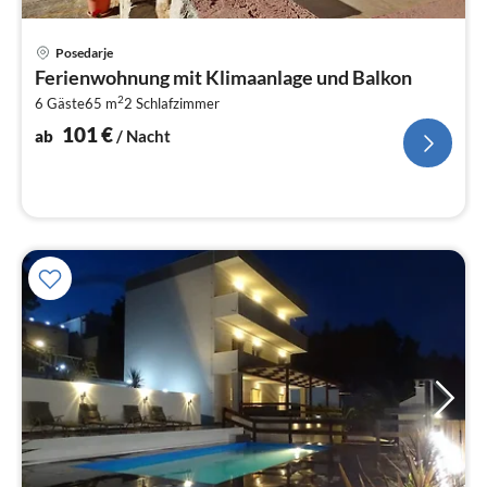
Pre
Posedarje
ab
Ferienwohnung mit Klimaanlage und Balkon
1
2
6 Gäste
65 m
2
Schlafzimmer
pr
Na
101
€
ab
/ Nacht