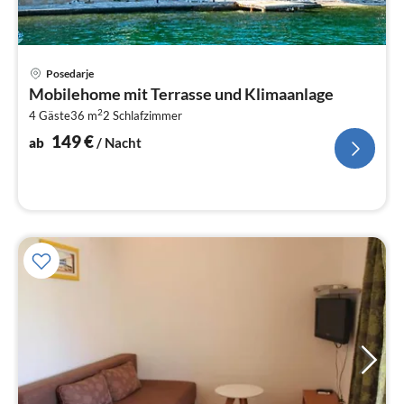
Pre
Posedarje
ab
Mobilehome mit Terrasse und Klimaanlage
1
2
4 Gäste
36 m
2
Schlafzimmer
pr
Na
149
€
ab
/ Nacht