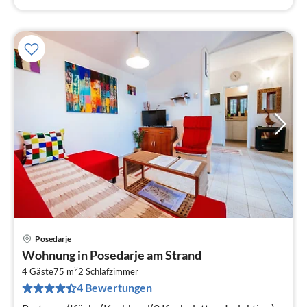
Posedarje
Pre
Wohnung in Posedarje am Strand
ab
2
1
4 Gäste
75 m
2
Schlafzimmer
4 Bewertungen
pr
Na