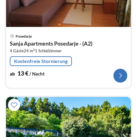
Pre
Posedarje
ab
Sanja Apartments Posedarje - (A2)
1
2
4 Gäste
24 m
1
Schlafzimmer
pr
Na
Kostenfreie Stornierung
13
€
ab
/ Nacht