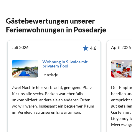
Gästebewertungen unserer
Ferienwohnungen in Posedarje
Juli 2026
April 2026
4.6
Wohnung in Slivnica mit
privatem Pool
Posedarje
Zwei Nächte hier verbracht, genügend Platz
Der Empfan
für uns alle sechs. Parken war ebenfalls
herzlich u
unkompliziert, anders als an anderen Orten,
entspricht 
wo wir waren. Insgesamt ein bequemer Raum
gut gefalle
im Vergleich zu unseren Erwartungen.
Garten mit 
Liegemöglic
Meereszuga