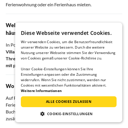
Ferienwohnung oder ein Ferienhaus mieten.
Welche sind die besten Ferienwohnungen und -
Diese Webseite verwendet Cookies.
häuser in Posedarje?
Wir verwenden Cookies, um die Benutzerfreundlichkeit
In Posedarje gibt es viele schöne Ferienunterkünfte, aber
unserer Website zu verbessern. Durch die weitere
Villa in Posedarje mit privatem Pool
,
Apartments Mistral -
Nutzung unserer Webseite stimmen Sie der Verwendung
von Cookies gemäß unserer Cookie-Richtlinie zu.
Three Bedroom Apartment ...
und
Wohnung in Slivnica
mit privatem Pool
sind besonders empfehlenswert.
Unter Cookie-Einstellungen können Sie Ihre
Einstellungen anpassen oder die Zustimmung
widerrufen. Wenn Sie nicht zustimmen, werden nur
Cookies mit wesentlichen Funktionalitäten aktiviert.
Wo bucht man am besten Urlaub in Posedarje?
Weitere Informationen
Auf Ferienhausmiete.de finden Sie die besten
ALLE COOKIES ZULASSEN
Ferienwohnungen & Ferienhäuser zum günstigsten Preis.
Buchen Sie direkt beim Vermieter und sparen Sie sich
COOKIE-EINSTELLUNGEN
zusätzliche Gebühren.