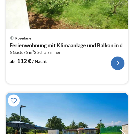
Pre
Posedarje
ab
Ferienwohnung mit Klimaanlage und Balkon in d
1
2
6 Gäste
75 m
2
Schlafzimmer
pr
Na
112
€
ab
/ Nacht