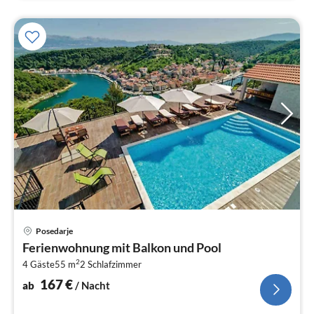
Pre
Posedarje
ab
Ferienwohnung mit Balkon und Pool
1
2
4 Gäste
55 m
2
Schlafzimmer
pr
Na
167
€
ab
/ Nacht