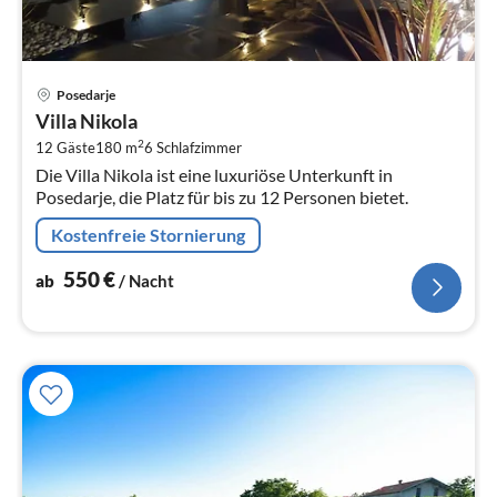
Pre
Posedarje
ab
Villa Nikola
5
2
12 Gäste
180 m
6
Schlafzimmer
pr
Die Villa Nikola ist eine luxuriöse Unterkunft in
Na
Posedarje, die Platz für bis zu 12 Personen bietet.
Kostenfreie Stornierung
550
€
ab
/ Nacht