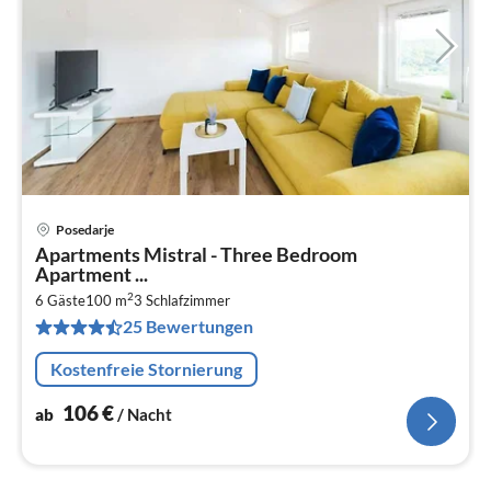
Posedarje
Pre
Apartments Mistral - Three Bedroom
ab
Apartment ...
1
2
6 Gäste
100 m
3
Schlafzimmer
pr
25 Bewertungen
Na
Kostenfreie Stornierung
106
€
ab
/ Nacht