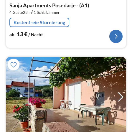
ab
Sanja Apartments Posedarje - (A1)
1
2
4 Gäste
23 m
1
Schlafzimmer
pr
Na
Kostenfreie Stornierung
13
€
ab
/ Nacht