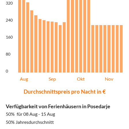
320
240
160
80
0
Aug
Sep
Okt
Nov
Durchschnittspreis pro Nacht in €
Verfügbarkeit von Ferienhäusern in Posedarje
50%
für 08 Aug - 15 Aug
50% Jahresdurchschnitt