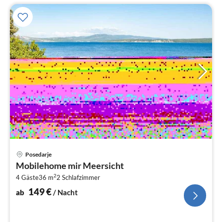
Pre
Posedarje
ab
Mobilehome mir Meersicht
1
2
4 Gäste
36 m
2
Schlafzimmer
pr
Na
149
€
ab
/ Nacht