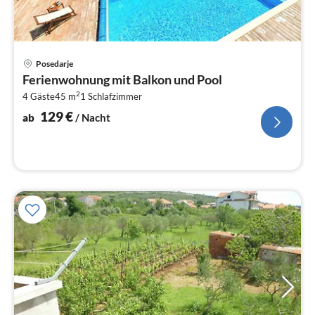
Pre
Posedarje
ab
Ferienwohnung mit Balkon und Pool
1
2
4 Gäste
45 m
1
Schlafzimmer
pr
Na
129
€
ab
/ Nacht