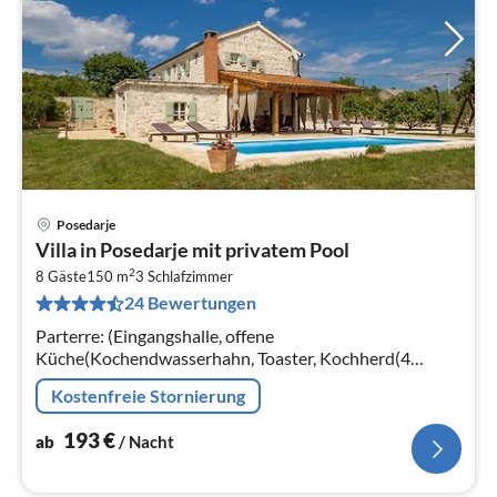
Posedarje
Pre
Villa in Posedarje mit privatem Pool
ab
2
1
8 Gäste
150 m
3
Schlafzimmer
24 Bewertungen
pr
Na
Parterre: (Eingangshalle, offene
Küche(Kochendwasserhahn, Toaster, Kochherd(4
Kochplatten, elektrisch)
Kostenfreie Stornierung
193
€
ab
/ Nacht