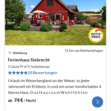
14 km von Reinhardshagen
Wahlsburg
Pre
Ferienhaus Siebrecht
ab
7
2
5 Gäste
79 m
2
Schlafzimmer
pr
20 Bewertungen
Na
Urlaub im Weserbergland an der Weser, zu jeder
Jahreszeit ein Erlebnis, in und um unser komfortables 4
Sterne Haus. D a s H a u s z u m W o h l f ü h l e n
74
€
ab
/ Nacht