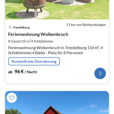
13 km von Reinhardshagen
Pre
Trendelburg
ab
9
Ferienwohnung Wolkenbruch
pr
2
8 Gäste
110 m
4
Schlafzimmer
Na
Ferienwohnung Wolkenbruch in Trendelburg 110 m², 4
Schlafzimmer,4 Bäder , Platz für 8 Personen
Kostenfreie Stornierung
96
€
ab
/ Nacht