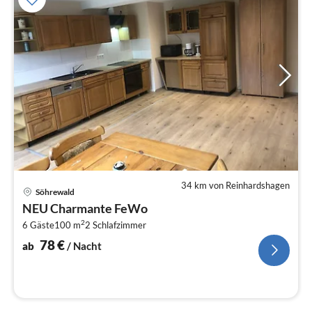
34 km von Reinhardshagen
Pre
Söhrewald
ab
NEU Charmante FeWo
7
2
6 Gäste
100 m
2
Schlafzimmer
pr
Na
78
€
ab
/ Nacht