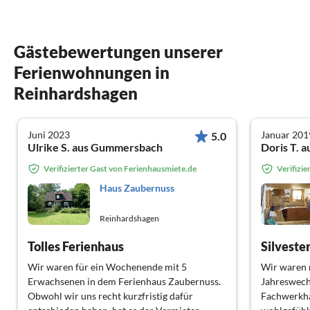
Gästebewertungen unserer
Ferienwohnungen in
Reinhardshagen
Juni 2023
Januar 201
5.0
Ulrike S. aus Gummersbach
Doris T. 
Verifizierter Gast von Ferienhausmiete.de
Verifizi
Haus Zaubernuss
Reinhardshagen
Tolles Ferienhaus
Silveste
Wir waren für ein Wochenende mit 5
Wir waren m
Erwachsenen in dem Ferienhaus Zaubernuss.
Jahreswechs
Obwohl wir uns recht kurzfristig dafür
Fachwerkha