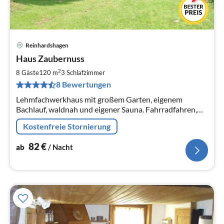
Reinhardshagen
Pre
Haus Zaubernuss
ab
8
2
8 Gäste
120 m
3
Schlafzimmer
pr
8 Bewertungen
Na
Lehmfachwerkhaus mit großem Garten, eigenem
Bachlauf, waldnah und eigener Sauna. Fahrradfahren,
wandern und Kanufahren sind tolle Möglichkeiten in
Kostenfreie Stornierung
unmittelbarer Nähe.
82
€
ab
/ Nacht