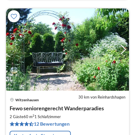
30 km von Reinhardshagen
Witzenhausen
Pre
Fewo seniorengerecht Wanderparadies
ab
7
2
2 Gäste
60 m
1
Schlafzimmer
pr
12 Bewertungen
Na