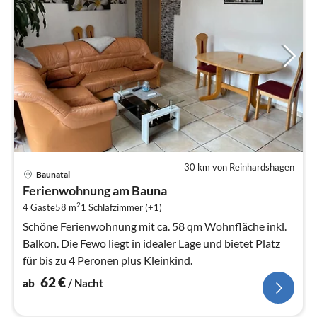
30 km von Reinhardshagen
Pre
Baunatal
ab
Ferienwohnung am Bauna
6
2
4 Gäste
58 m
1
Schlafzimmer (+1)
pr
Na
Schöne Ferienwohnung mit ca. 58 qm Wohnfläche inkl.
Balkon. Die Fewo liegt in idealer Lage und bietet Platz
für bis zu 4 Peronen plus Kleinkind.
62
€
ab
/ Nacht