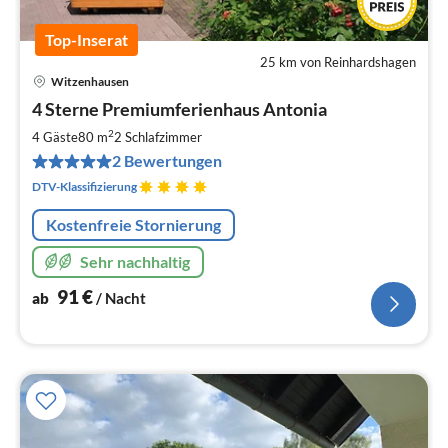
Top-Inserat
25 km von Reinhardshagen
Witzenhausen
Pre
4 Sterne Premiumferienhaus Antonia
ab
9
2
4 Gäste
80 m
2
Schlafzimmer
pr
2 Bewertungen
Na
DTV-Klassifizierung
Kostenfreie Stornierung
Sehr nachhaltig
91
€
ab
/ Nacht