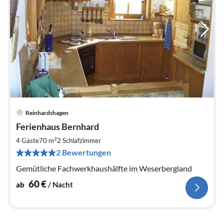
Reinhardshagen
Pre
Ferienhaus Bernhard
ab
6
2
4 Gäste
70 m
2
Schlafzimmer
pr
2 Bewertungen
Na
Gemütliche Fachwerkhaushälfte im Weserbergland
60
€
ab
/ Nacht