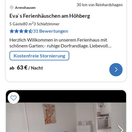
30 km von Reinhardshagen
Arenshausen
Pre
Eva`s Ferienhäuschen am Höhberg
ab
6
2
5 Gäste
80 m
3
Schlafzimmer
pr
31 Bewertungen
Na
Herzlich Willkommen in unserem Ferienhaus mit
schönem Garten;- ruhige Dorfrandlage. Liebevoll
eingerichtet verfügt es über alles was man für einen
Kostenfreie Stornierung
Urlaub und zur Erholung benötigt.
63
€
ab
/ Nacht