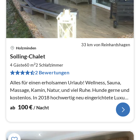
33 km von Reinhardshagen
Holzminden
Pre
Solling-Chalet
ab
1
2
4 Gäste
60 m
2
Schlafzimmer
pr
2 Bewertungen
Na
Alles für einen erholsamen Urlaub! Wellness, Sauna,
Massage, Kamin, Natur, und viel Ruhe. Hunde gerne und
kostenlos. In 2018 hochwertig neu eingerichtete Luxus-
Ferienwohnung.
100
€
ab
/ Nacht