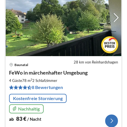
28 km von Reinhardshagen
Baunatal
Pre
FeWo in märchenhafter Umgebung
ab
8
2
4 Gäste
78 m
2
Schlafzimmer
pr
8 Bewertungen
Na
Kostenfreie Stornierung
Nachhaltig
83
€
ab
/ Nacht