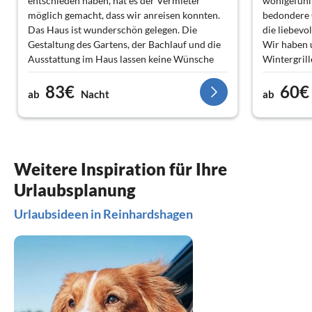
entschieden haben, hat es der Vermieter
wohlgefühlt
möglich gemacht, dass wir anreisen konnten.
bedondere 
Das Haus ist wunderschön gelegen. Die
die liebevo
Gestaltung des Gartens, der Bachlauf und die
Wir haben 
Ausstattung im Haus lassen keine Wünsche
Wintergrill
offen. Es ist alles vorhanden, was man
freundliche
83€
60€
benötigt.
Grillkohle 
ab
Nacht
ab
Der Vermieter und auch die Dame, die sich
sofort zu 
Vorort um das Haus kümmert, sind sehr nett
Urlaub
und freundlich und bemüht, dass alles
reibungslos abläuft.
Es hat sehr gut gefallen und wir können das
Weitere Inspiration für Ihre
Ferienhaus absolut weiter empfehlen.
Urlaubsplanung
Urlaubsideen in Reinhardshagen