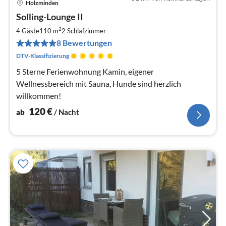
Holzminden
Pre
Solling-Lounge II
ab
1
2
4 Gäste
110 m
2
Schlafzimmer
pr
8 Bewertungen
Na
DTV-Klassifizierung
5 Sterne Ferienwohnung Kamin, eigener
Wellnessbereich mit Sauna, Hunde sind herzlich
willkommen!
120
€
ab
/ Nacht