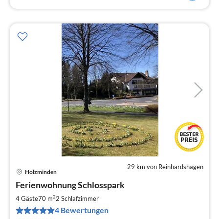
29 km von Reinhardshagen
Holzminden
Pre
Ferienwohnung Schlosspark
ab
6
2
4 Gäste
70 m
2
Schlafzimmer
pr
4 Bewertungen
Na