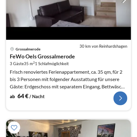
30 km von Reinhardshagen
Pre
Grossalmerode
ab
FeWo Oels Grossalmerode
6
2
3 Gäste
35 m
1
Schlafmöglichkeit
pr
Na
Frisch renoviertes Ferienappartement, ca. 35 qm, für 2
bis 3 Personen mit folgender Ausstattung für unsere
Gäste: Erdgeschoss mit separatem Eingang, Bettwäsche
Handtücher kostenlos...
64
€
ab
/ Nacht