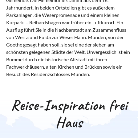
Gemeinde. Die Hemelmühle stammt aus dem 18.
Jahrhundert. In beiden Ortsteilen gibt es außerdem
Parkanlagen, die Weserpromenade und einem kleinen
Kurpark. – Reihardshagen war früher ein Luftkurort. Ein
Ausflug führt Sie in die Nachbarstadt am Zusammenfluss
von Werra und Fulda zur Weser Hann. Münden, von der
Goethe gesagt haben soll, sie sei eine der sieben am
schönsten gelegenen Städte der Welt. Unvergesslich ist ein
Bummel durch die historische Altstadt mit ihren
Fachwerkhäusern, alten Kirchen und Brücken sowie ein
Besuch des Residenzschlosses Münden.
Was kann man in Reinhardshagen mit
Was hat die regionale Küche von
Was sind beliebte Anreisewege nach
Kindern machen?
Reinhardshagen zu bieten?
Reinhardshagen?
Reise-Inspiration frei
Den Reihardswald erwandern und Reinhardshagen
Spitzbuben und Grüne Soße – Nordhessische
Zwischen Dokumentastadt und Weserbergland
in bester Stimmung erleben
Spezialitäten
Ihr Ferienhaus von privat in Reinhardshagen liegt im
Haus
Die Umgebung Ihrer Ferienwohnung in Reinhardshagen
Die nordhessische Küche ist eine Kartoffelküche. Es gibt
südlichen Weserbergland im Landkreis Kassel in Hessen.
bietet sich optimal für einen
zahlreiche Rezepte rund um die Kartoffel, die Sie in anderen
Die Gemeinde liegt direkt an der Weser. Sie erreichen Ihre
Urlaub mit Hund im
Weserbergland
Bundesländern vergeblich suchen: Spitzbuben (oder
Ferienunterkunft in Reinhardshagen über den zehn
an. Ein dichtes Netz markierter