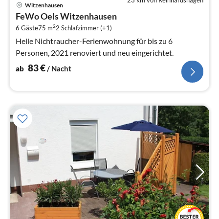
23 km von Reinhardshagen
Pre
Witzenhausen
ab
FeWo Oels Witzenhausen
8
2
6 Gäste
75 m
2
Schlafzimmer (+1)
pr
Na
Helle Nichtraucher-Ferienwohnung für bis zu 6
Personen, 2021 renoviert und neu eingerichtet.
83
€
ab
/ Nacht