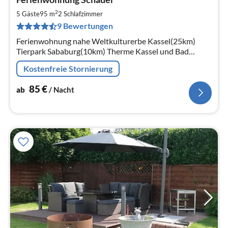
ab
8
2
5 Gäste
95 m
2
Schlafzimmer
pr
9 Bewertungen
Na
Ferienwohnung nahe Weltkulturerbe Kassel(25km)
Tierpark Sababurg(10km) Therme Kassel und Bad
Karlshafen(25km/18km) Märchenhafte Landschaft, auf
Kostenfreie Stornierung
den Spuren der Brüder Grimm
85
€
ab
/ Nacht