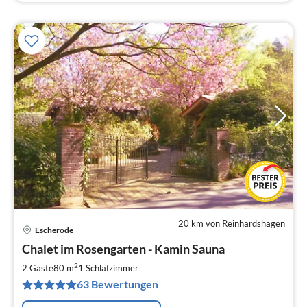
20 km von Reinhardshagen
Escherode
Pre
Chalet im Rosengarten - Kamin Sauna
ab
9
2
2 Gäste
80 m
1
Schlafzimmer
pr
63 Bewertungen
Na