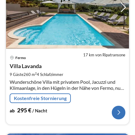
17 km von Ripatransone
Pre
Fermo
ab
2
Villa Lavanda
pr
2
9 Gäste
260 m
4
Schlafzimmer
Na
Wunderschöne Villa mit privatem Pool, Jacuzzi und
Klimaanlage, in den Hügeln in der Nähe von Fermo, nur
20 Minuten vom Strand von Porto San Giorgio
Kostenfreie Stornierung
295
€
ab
/ Nacht