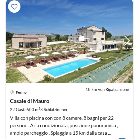
18 km von Ripatransone
Pre
Fermo
ab
4
Casale di Mauro
pr
2
22 Gäste
500 m
8
Schlafzimmer
Na
Villa con piscina con con 8 camere, 8 bagni per 22
persone . Aria condizionata, posizione panoramica ,
ampio parcheggio . Spiaggia a 15 km dalla casa ,