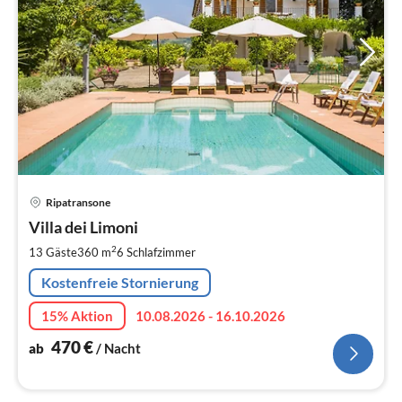
Pre
Ripatransone
ab
4
Villa dei Limoni
pr
2
13 Gäste
360 m
6
Schlafzimmer
Na
Kostenfreie Stornierung
15% Aktion
10.08.2026 - 16.10.2026
470
€
ab
/ Nacht