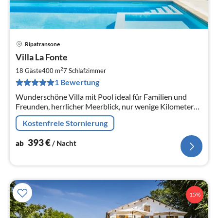
Ripatransone
Pre
Villa La Fonte
ab
3
2
18 Gäste
400 m
7
Schlafzimmer
pr
1 Bewertung
Na
Wunderschöne Villa mit Pool ideal für Familien und
Freunden, herrlicher Meerblick, nur wenige Kilometer
von den schönen Stränden von Grottammare und San
Kostenfreie Stornierung
Benedetto del Tronto.
393
€
ab
/ Nacht
15%