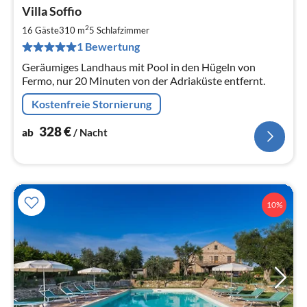
Pre
Villa Soffio
ab
3
2
16 Gäste
310 m
5
Schlafzimmer
pr
1 Bewertung
Na
Geräumiges Landhaus mit Pool in den Hügeln von
Fermo, nur 20 Minuten von der Adriaküste entfernt.
Kostenfreie Stornierung
328
€
ab
/ Nacht
10%