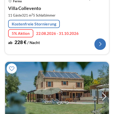
Fermo
ab
2
Villa Collevento
pr
2
11 Gäste
321 m
5
Schlafzimmer
Na
Kostenfreie Stornierung
5% Aktion
22.08.2026 - 31.10.2026
228
€
ab
/ Nacht