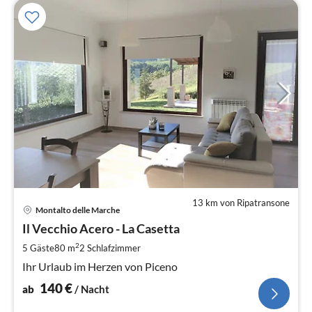
13 km von Ripatransone
Pre
Montalto delle Marche
ab
1
Il Vecchio Acero - La Casetta
pr
2
5 Gäste
80 m
2
Schlafzimmer
Na
Ihr Urlaub im Herzen von Piceno
140
€
ab
/ Nacht