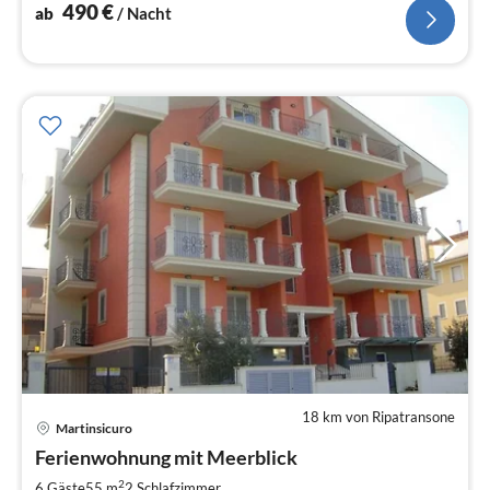
posizione tranquilla.
490
€
ab
/ Nacht
18 km von Ripatransone
Martinsicuro
Ferienwohnung mit Meerblick
2
6 Gäste
55 m
2
Schlafzimmer