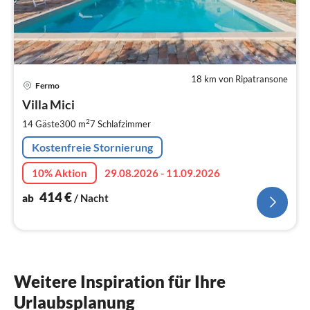
18 km von Ripatransone
Pre
Fermo
ab
4
Villa Mici
pr
2
14 Gäste
300 m
7
Schlafzimmer
Na
Kostenfreie Stornierung
10% Aktion
29.08.2026 - 11.09.2026
414
€
ab
/ Nacht
Weitere Inspiration für Ihre
Urlaubsplanung