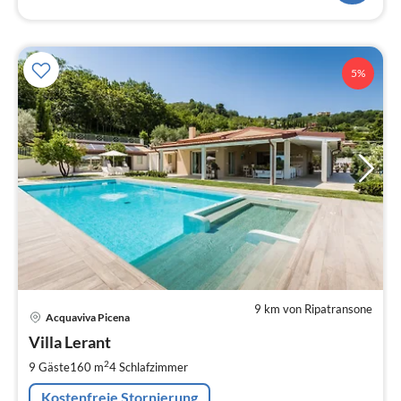
5%
9 km von Ripatransone
Pre
Acquaviva Picena
ab
4
Villa Lerant
pr
2
9 Gäste
160 m
4
Schlafzimmer
Na
Kostenfreie Stornierung