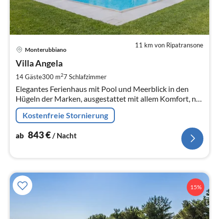
11 km von Ripatransone
Pre
Monterubbiano
ab
8
Villa Angela
pr
2
14 Gäste
300 m
7
Schlafzimmer
Na
Elegantes Ferienhaus mit Pool und Meerblick in den
Hügeln der Marken, ausgestattet mit allem Komfort, nur
6 km von den Stränden der Adriaküste entfernt.
Kostenfreie Stornierung
843
€
ab
/ Nacht
15%