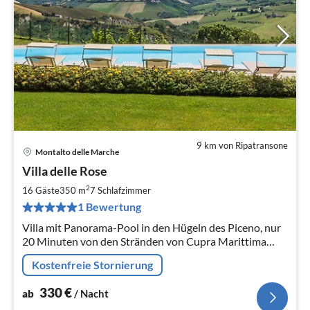
9 km von Ripatransone
Montalto delle Marche
Pre
Villa delle Rose
ab
3
2
16 Gäste
350 m
7
Schlafzimmer
pr
1 Bewertung
Na
Villa mit Panorama-Pool in den Hügeln des Piceno, nur
20 Minuten von den Stränden von Cupra Marittima
entfernt, bis zu 16 Personen, ideal für Familien mit
Kostenfreie Stornierung
Kindern.
330
€
ab
/ Nacht