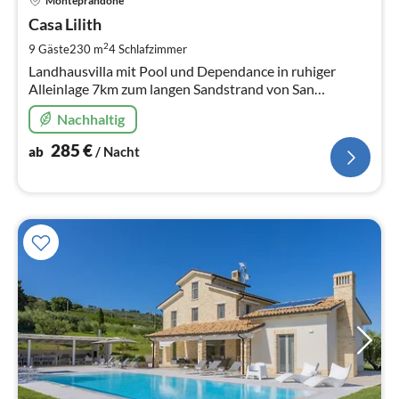
Monteprandone
ab
2
Casa Lilith
pr
2
9 Gäste
230 m
4
Schlafzimmer
Na
Landhausvilla mit Pool und Dependance in ruhiger
Alleinlage 7km zum langen Sandstrand von San
Benedetto. 4 Schlafzimmer 3 Bäder, Panoramablick. Sehr
Nachhaltig
geschmackvolle Einrichtung.
285
€
ab
/ Nacht