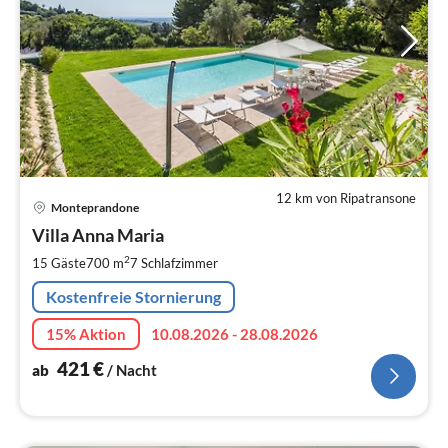
12 km von Ripatransone
Pre
Monteprandone
ab
4
Villa Anna Maria
pr
2
15 Gäste
700 m
7
Schlafzimmer
Na
Kostenfreie Stornierung
15% Aktion
10.08.2026 - 28.08.2026
421
€
ab
/ Nacht