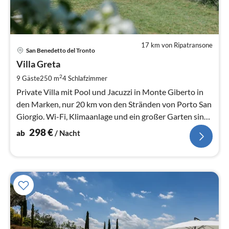
17 km von Ripatransone
Pre
San Benedetto del Tronto
ab
2
Villa Greta
pr
2
9 Gäste
250 m
4
Schlafzimmer
Na
Private Villa mit Pool und Jacuzzi in Monte Giberto in
den Marken, nur 20 km von den Stränden von Porto San
Giorgio. Wi-Fi, Klimaanlage und ein großer Garten sind
vorhanden.
298
€
ab
/ Nacht