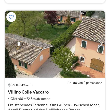
14 km von Ripatransone
Pre
Colli del Tronto
ab
7
Villino Colle Vaccaro
pr
2
4 Gäste
66 m
2
Schlafzimmer
Na
Freistehendes Ferienhaus im Grünen – zwischen Meer,
Ascoli Piceno und den Sibillinischen Bergen