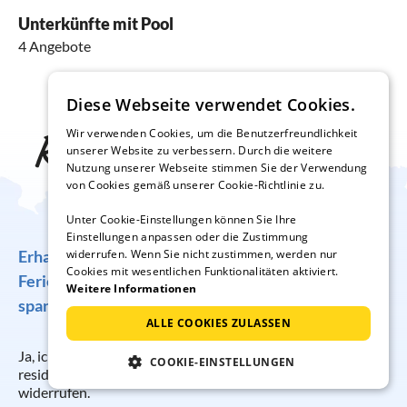
Unterkünfte mit Pool
4 Angebote
Diese Webseite verwendet Cookies.
Reise-Inspiration frei
Wir verwenden Cookies, um die Benutzerfreundlichkeit
unserer Website zu verbessern. Durch die weitere
Nutzung unserer Webseite stimmen Sie der Verwendung
Haus
von Cookies gemäß unserer Cookie-Richtlinie zu.
Unter Cookie-Einstellungen können Sie Ihre
Einstellungen anpassen oder die Zustimmung
Erhalten Sie regelmäßig Angebote für traumhafte
widerrufen. Wenn Sie nicht zustimmen, werden nur
Cookies mit wesentlichen Funktionalitäten aktiviert.
Ferienunterkünfte, tolle Gewinnspiele und
Weitere Informationen
spannende Reisetipps!
ALLE COOKIES ZULASSEN
Ja, ich möchte regelmäßig per E-Mail den Newsletter der
COOKIE-EINSTELLUNGEN
resido GmbH erhalten. Die Anmeldung kann ich jederzeit
widerrufen.