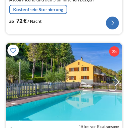
Kostenfreie Stornierung
72
€
ab
/ Nacht
5%
15 km von Ripatransone
Pre