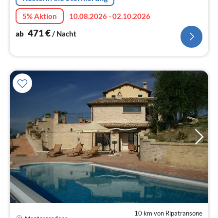
5% Aktion
10.08.2026 - 02.10.2026
471
€
ab
/ Nacht
10 km von Ripatransone
Pre