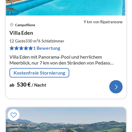
9 km von Ripatransone
Campofilone
Pre
Villa Eden
ab
5
2
12 Gäste
330 m
6
Schlafzimmer
pr
1 Bewertung
Na
Villa Eden mit Panorama-Pool und herrlichem
Meerblick, nur 7 km von den Stränden von Pedaso
entfernt.
Kostenfreie Stornierung
530
€
ab
/ Nacht