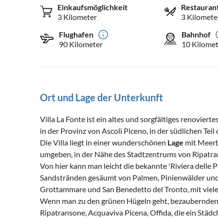
Einkaufsmöglichkeit
Restauran
3 Kilometer
3 Kilomete
Flughafen
Bahnhof
90 Kilometer
10 Kilomet
Ort und Lage der Unterkunft
Villa La Fonte ist ein altes und sorgfältiges renovier
in der Provinz von Ascoli Piceno, in der südlichen Tei
Die Villa liegt in einer wunderschönen
Lage
mit Meerb
umgeben, in der Nähe des Stadtzentrums von Ripatra
Von hier kann man leicht die bekannte 'Riviera delle 
Sandstränden gesäumt von Palmen, Pinienwälder und
Grottammare und San Benedetto del Tronto, mit viele
Wenn man zu den grünen Hügeln geht, bezaubernden h
Ripatransone, Acquaviva Picena, Offida, die ein Städche