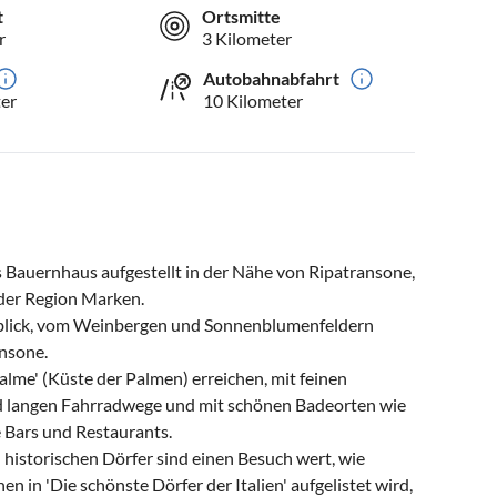
t
Ortsmitte
r
3 Kilometer
Autobahnabfahrt
er
10 Kilometer
tes Bauernhaus aufgestellt in der Nähe von Ripatransone,
l der Region Marken.
lick, vom Weinbergen und Sonnenblumenfeldern
nsone.
Palme' (Küste der Palmen) erreichen, mit feinen
 langen Fahrradwege und mit schönen Badeorten wie
 Bars und Restaurants.
istorischen Dörfer sind einen Besuch wert, wie
n in 'Die schönste Dörfer der Italien' aufgelistet wird,