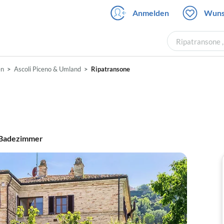
Anmelden
Wuns
Ripatransone 
en
Ascoli Piceno & Umland
Ripatransone
Badezimmer