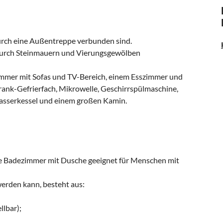
e durch eine Außentreppe verbunden sind.
e durch Steinmauern und Vierungsgewölben
mmer mit Sofas und TV-Bereich, einem Esszimmer und
rank-Gefrierfach, Mikrowelle, Geschirrspülmaschine,
Wasserkessel und einem großen Kamin.
te Badezimmer mit Dusche geeignet für Menschen mit
werden kann, besteht aus:
llbar);