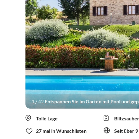
1
/
42
Entspannen Sie im Garten mit Pool und ge
Tolle Lage
Blitzsaube
27 mal in Wunschlisten
Seit über 9