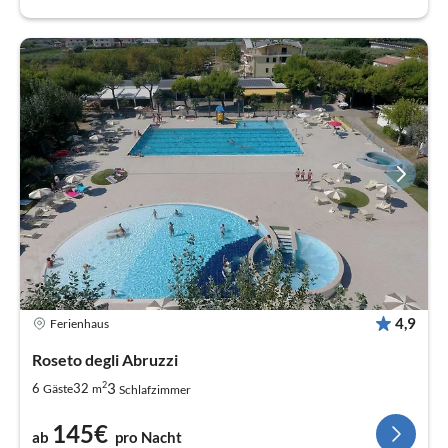
4,9
Ferienhaus
Roseto degli Abruzzi
2
3
6
32
Gäste
m
Schlafzimmer
145€
ab
pro Nacht