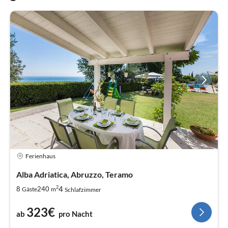
Ferienhaus
Alba Adriatica, Abruzzo, Teramo
2
4
8
240
Gäste
m
Schlafzimmer
323€
ab
pro Nacht