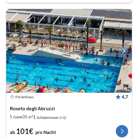
4,7
Ferienhaus
Roseto degli Abruzzi
2
1
5
35
Gäste
m
Schlafzimmer (+1)
101€
ab
pro Nacht