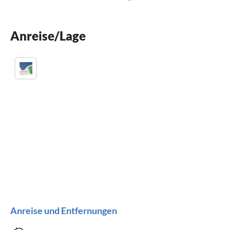
Grill
Klimaanlage
Anreise/Lage
Kinder willkommen
Anreise und Entfernungen