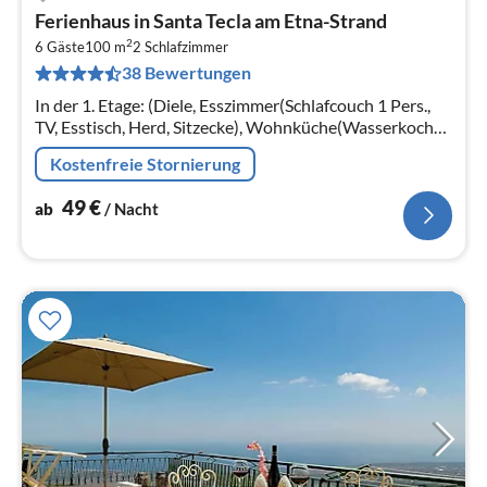
Pre
Ferienhaus in Santa Tecla am Etna-Strand
ab
2
5
6 Gäste
100 m
2
Schlafzimmer
38 Bewertungen
pr
Na
In der 1. Etage: (Diele, Esszimmer(Schlafcouch 1 Pers.,
TV, Esstisch, Herd, Sitzecke), Wohnküche(Wasserkocher,
Kochendwasserhahn, Toaster, Kochherd,
Kostenfreie Stornierung
Dunstabzugshaube, Kaffeemaschin...
49
€
ab
/ Nacht