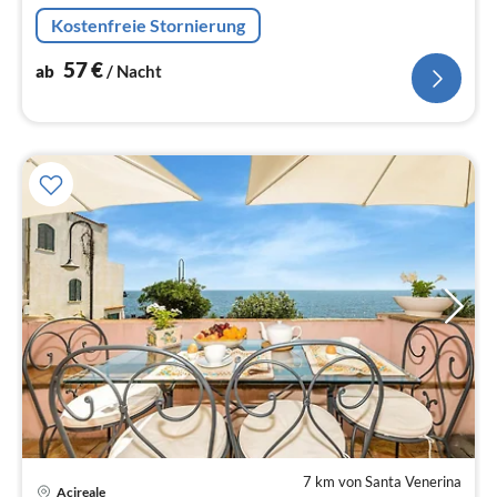
Kühl-/Gefrierkombination),
Kostenfreie Stornierung
Schlafzimmer(Doppelbett(180 x 200 cm))
57
€
ab
/ Nacht
7 km von Santa Venerina
Acireale