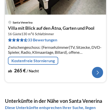
Santa Venerina
Pre
Villa mit Blick auf den Ätna, Garten und Pool
ab
2
2
16 Gäste
130 m
6
Schlafzimmer
33 Bewertungen
pr
Na
Zwischengeschoss: (Fernsehzimmer(TV, Sitzecke, DVD-
Spieler, Radio, Klimaanlage, Billard), offene
Küche(Kochplatte, Wasserkocher, Kochherd,
Kostenfreie Stornierung
Dunstabzugshaube, Espressomaschine, Backo...
265
€
ab
/ Nacht
Unterkünfte in der Nähe von Santa Venerina
Diese Unterkünfte entsprechen Ihrer Suche, liegen