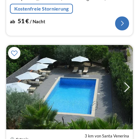
Espressomaschine, Backofen, Mikrowelle,
Kostenfreie Stornierung
Kühl-/Gefrierkombination, Waschmaschine)
51
€
ab
/ Nacht
3 km von Santa Venerina