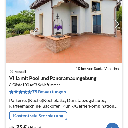
10 km von Santa Venerina
Mascali
Pre
Villa mit Pool und Panoramaumgebung
ab
2
7
6 Gäste
100 m
3
Schlafzimmer
75 Bewertungen
pr
Na
Parterre: (Küche(Kochplatte, Dunstabzugshaube,
Kaffeemaschine, Backofen, Kühl-/Gefrierkombination,
Terrasse)
Kostenfreie Stornierung
75
€
ab
/ Nacht