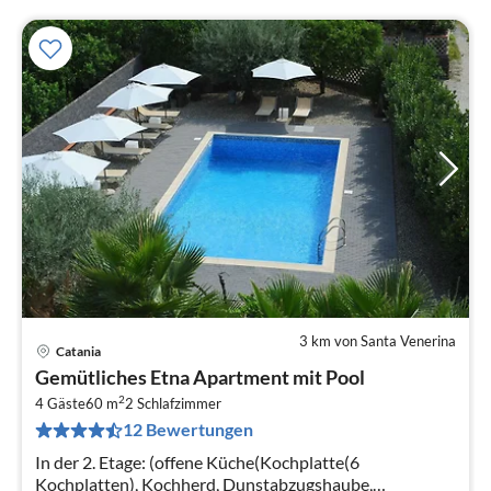
3 km von Santa Venerina
Catania
Pre
Gemütliches Etna Apartment mit Pool
ab
2
5
4 Gäste
60 m
2
Schlafzimmer
12 Bewertungen
pr
Na
In der 2. Etage: (offene Küche(Kochplatte(6
Kochplatten), Kochherd, Dunstabzugshaube,