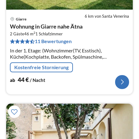
6 km von Santa Venerina
Giarre
Pre
Wohnung in Giarre nahe Ätna
ab
2
4
2 Gäste
46 m
1
Schlafzimmer
11 Bewertungen
pr
Na
In der 1. Etage: (Wohnzimmer(TV, Esstisch),
Küche(Kochplatte, Backofen, Spülmaschine,
Kühlschrank), Schlafzimmer(Doppelbett(160 x 200 cm))
Kostenfreie Stornierung
44
€
ab
/ Nacht