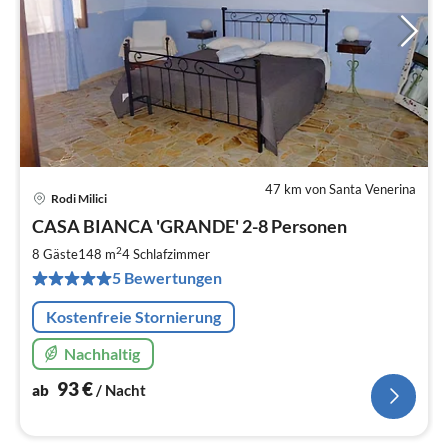
47 km von Santa Venerina
Rodi Milici
Pre
CASA BIANCA 'GRANDE' 2-8 Personen
ab
9
2
8 Gäste
148 m
4
Schlafzimmer
pr
5 Bewertungen
Na
Kostenfreie Stornierung
Nachhaltig
93
€
ab
/ Nacht