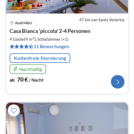
47 km von Santa Venerina
Rodi Milici
Pre
Casa Bianca 'piccola' 2-4 Personen
ab
7
2
4 Gäste
69 m
1
Schlafzimmer (+1)
pr
11 Bewertungen
Na
Kostenfreie Stornierung
Nachhaltig
70
€
ab
/ Nacht