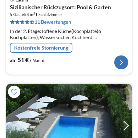
Catania
Pre
Sizilianischer Rückzugsort: Pool & Garten
ab
2
5
5 Gäste
58 m
1
Schlafzimmer
11 Bewertungen
pr
Na
In der 2. Etage: (offene Küche(Kochplatte(6
Kochplatten), Wasserkocher, Kochherd,
Dunstabzugshaube, Espressomaschine, Backofen,
Kostenfreie Stornierung
Mikrowelle, Kühl-/Gefrierkombination)
51
€
ab
/ Nacht