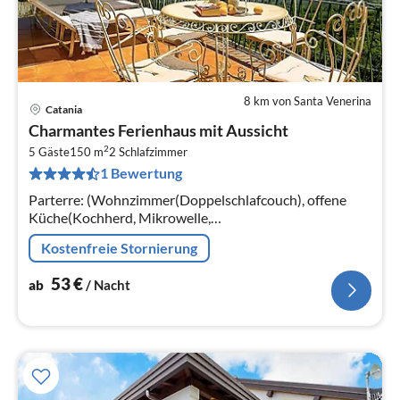
8 km von Santa Venerina
Catania
Pre
Charmantes Ferienhaus mit Aussicht
ab
2
5
5 Gäste
150 m
2
Schlafzimmer
1 Bewertung
pr
Na
Parterre: (Wohnzimmer(Doppelschlafcouch), offene
Küche(Kochherd, Mikrowelle,
Kühl-/Gefrierkombination), Schlafzimmer(Doppelbett),
Kostenfreie Stornierung
Schlafzimmer(Einzelbett, Doppelbett)
53
€
ab
/ Nacht