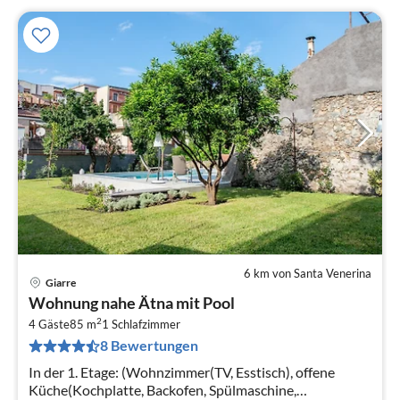
6 km von Santa Venerina
Giarre
Pre
Wohnung nahe Ätna mit Pool
ab
2
5
4 Gäste
85 m
1
Schlafzimmer
8 Bewertungen
pr
Na
In der 1. Etage: (Wohnzimmer(TV, Esstisch), offene
Küche(Kochplatte, Backofen, Spülmaschine,