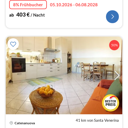
8% Frühbucher
05.10.2026 - 06.08.2028
403
€
ab
/ Nacht
50%
41 km von Santa Venerina
Pre
Catenanuova
ab