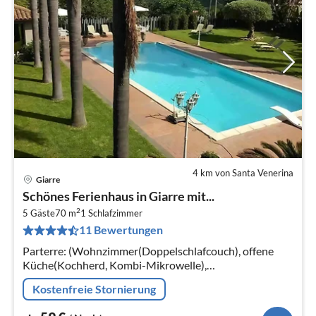
4 km von Santa Venerina
Giarre
Pre
Schönes Ferienhaus in Giarre mit...
ab
2
5
5 Gäste
70 m
1
Schlafzimmer
11 Bewertungen
pr
Na
Parterre: (Wohnzimmer(Doppelschlafcouch), offene
Küche(Kochherd, Kombi-Mikrowelle),
Schlafzimmer(Einzelbett, Doppelbett),
Kostenfreie Stornierung
Badezimmer(Dusche, Waschbecken, Toilette))