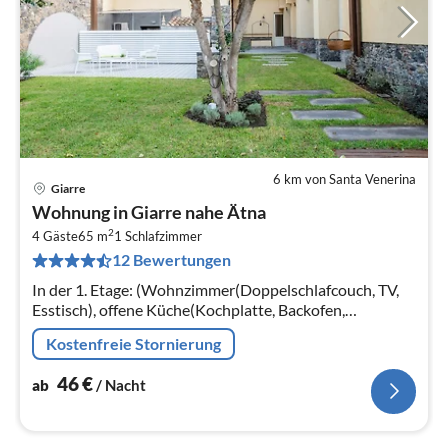
6 km von Santa Venerina
Giarre
Pre
Wohnung in Giarre nahe Ätna
ab
2
4
4 Gäste
65 m
1
Schlafzimmer
12 Bewertungen
pr
Na
In der 1. Etage: (Wohnzimmer(Doppelschlafcouch, TV,
Esstisch), offene Küche(Kochplatte, Backofen,
Spülmaschine, Kühlschrank),
Kostenfreie Stornierung
Schlafzimmer(Doppelbett(180 x 200 cm))
46
€
ab
/ Nacht