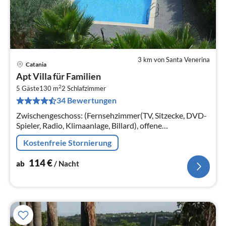
3 km von Santa Venerina
Catania
Pre
Apt Villa für Familien
ab
2
1
5 Gäste
130 m
2
Schlafzimmer
34 Bewertungen
pr
Na
Zwischengeschoss: (Fernsehzimmer(TV, Sitzecke, DVD-
Spieler, Radio, Klimaanlage, Billard), offene
Küche(Kochplatte, Wasserkocher, Kochherd,
Kostenfreie Stornierung
Espressomaschine, Backofen, Mikrowelle, S...
114
€
ab
/ Nacht