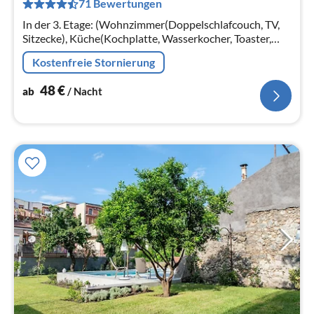
71 Bewertungen
pr
Na
In der 3. Etage: (Wohnzimmer(Doppelschlafcouch, TV,
Sitzecke), Küche(Kochplatte, Wasserkocher, Toaster,
Dunstabzugshaube, Espressomaschine, Backofen,
Kostenfreie Stornierung
Mikrowelle, Spülmaschine, Kühl...
48
€
ab
/ Nacht