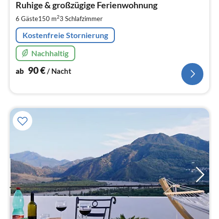
9
Ruhige & großzügige Ferienwohnung
pr
2
6 Gäste
150 m
3
Schlafzimmer
Na
Kostenfreie Stornierung
Nachhaltig
90
€
ab
/ Nacht