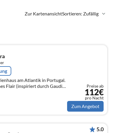
Zur Kartenansicht
Sortieren: Zufällig
ra
er
rung
ienhaus am Atlantik in Portugal.
s Flair (inspiriert durch Gaudi)
Preise ab
112€
t. Der Pool ist privat, offen,
pro Nacht
Zum Angebot
5.0