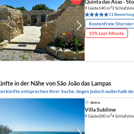
Quinta das Asas - St
2
9 Gäste
140 m
3
Schlafzi
11 Bewertun
Kostenfreie Stornie
10% Last-Minute
nfte in der Nähe von São João das Lampas
erkünfte entsprechen Ihrer Suche, liegen jedoch außerhalb des
Sintra
Villa Sublime
2
9 Gäste
200 m
4
Schlafzi