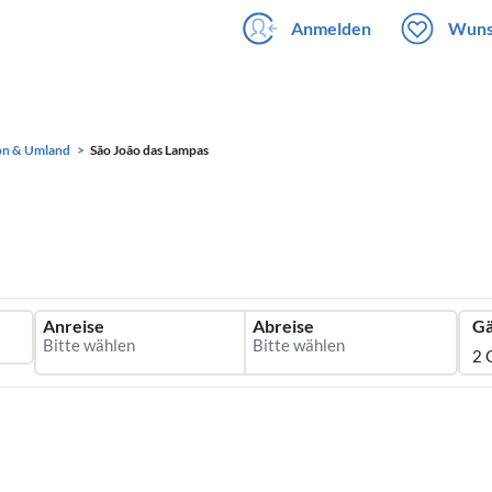
Anmelden
Wuns
on & Umland
São João das Lampas
Anreise
Abreise
Gä
2 