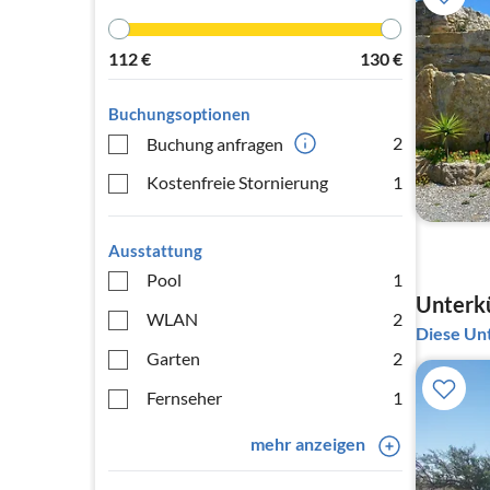
112
€
130
€
Buchungsoptionen
2
Buchung anfragen
Kostenfreie Stornierung
1
Ausstattung
Pool
1
Unterkü
WLAN
2
Diese Unt
Garten
2
Fernseher
1
mehr anzeigen