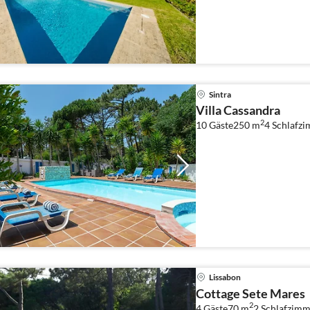
Sintra
Villa Cassandra
2
10 Gäste
250 m
4
Schlafzi
Lissabon
Cottage Sete Mares
2
4 Gäste
70 m
2
Schlafzimm