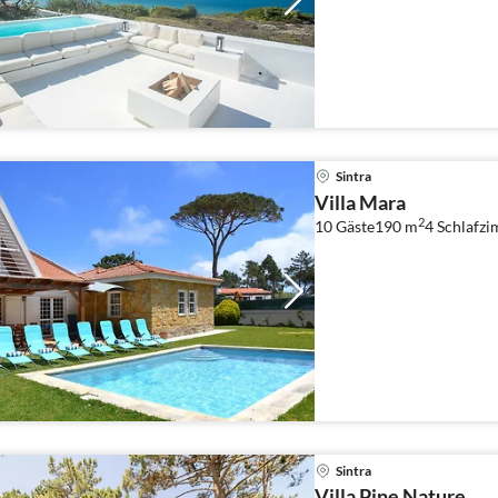
Sintra
Villa Mara
2
10 Gäste
190 m
4
Schlafz
Sintra
Villa Pine Nature