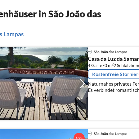
nhäuser in São João das
as Lampas
São João das Lampas
Casa da Luz da Samar
2
4 Gäste
70 m
2
Schlafzimm
Kostenfreie Stornie
Naturnahes privates Fer
Es verbindet romantische
mit modernem Wohnkomfor
mit Meersicht
São João das Lampas
10%