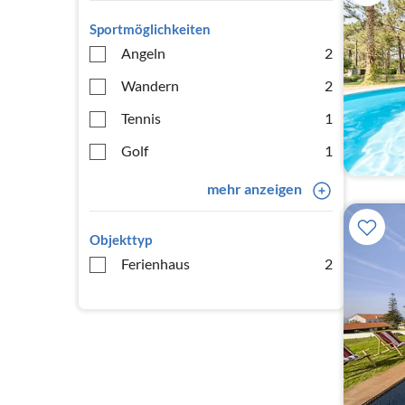
Sportmöglichkeiten
Angeln
2
Wandern
2
Tennis
1
Golf
1
mehr anzeigen
Objekttyp
Ferienhaus
2