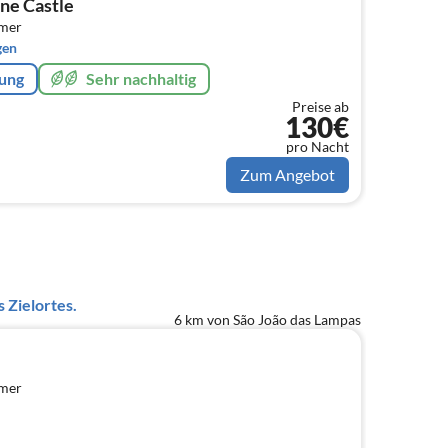
one Castle
mmer
gen
rung
Sehr nachhaltig
Preise ab
130€
pro Nacht
Zum Angebot
 Zielortes.
6 km von São João das Lampas
mmer