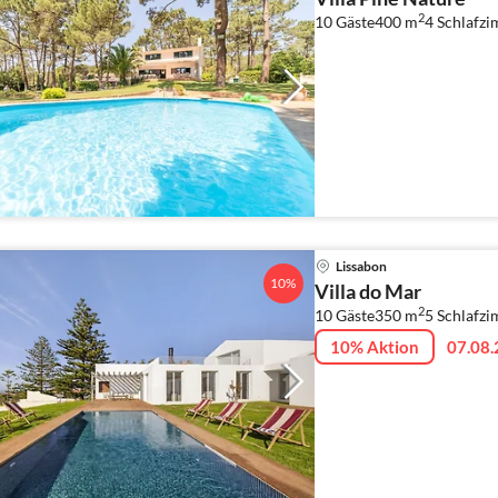
2
10 Gäste
400 m
4
Schlafz
Lissabon
10%
Villa do Mar
2
10 Gäste
350 m
5
Schlafz
10% Aktion
07.08.