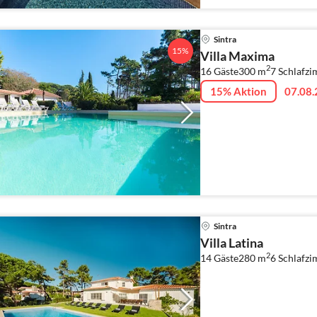
Sintra
15%
Villa Maxima
2
16 Gäste
300 m
7
Schlafzi
15% Aktion
07.08.
Sintra
Villa Latina
2
14 Gäste
280 m
6
Schlafzi