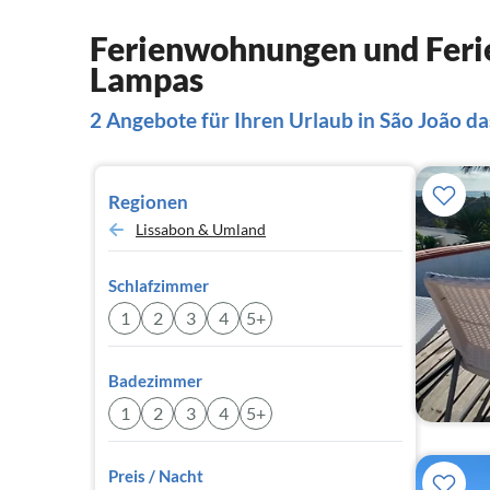
Ferienwohnungen und Ferie
Lampas
2 Angebote für Ihren Urlaub in São João d
Regionen
Lissabon & Umland
Schlafzimmer
1
2
3
4
5+
Badezimmer
1
2
3
4
5+
Preis / Nacht