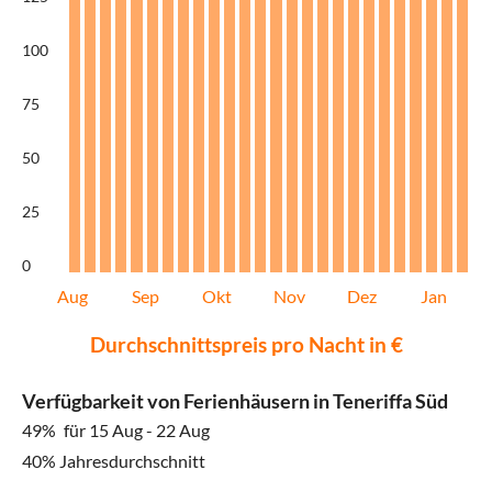
100
75
50
25
0
Aug
Sep
Okt
Nov
Dez
Jan
Durchschnittspreis pro Nacht in €
Verfügbarkeit von Ferienhäusern in Teneriffa Süd
49%
für 15 Aug - 22 Aug
40% Jahresdurchschnitt