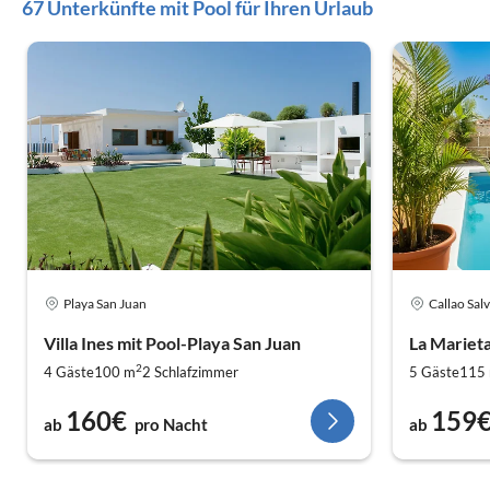
67 Unterkünfte mit Pool für Ihren Urlaub
Playa San Juan
Callao Salv
Villa Ines mit Pool-Playa San Juan
La Mariet
2
4 Gäste
100 m
2
Schlafzimmer
5 Gäste
115
160€
159
ab
pro Nacht
ab