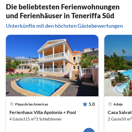
Die beliebtesten Ferienwohnungen
und Ferienhäuser in Teneriffa Süd
Unterkünfte mit den höchsten Gästebewertungen
5.0
Playa de las Americas
Adeje
Ferienhaus Villa Apolonia + Pool
Casa Salvat
2
2
4 Gäste
315 m
3
Schlafzimmer
2 Gäste
50 m