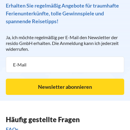
oder in Ihrem Ferienhaus genießen – ganz privat.
Altstadt entdeckt man viele interessante Gebäude wie die
Erhalten Sie regelmäßig Angebote für traumhafte
Iglesia Catedral de los Remedios, die durch Außenfassade
Ferienunterkünfte, tolle Gewinnspiele und
und Kanzel aus dem 16. Jahrhundert beeindruckt.
spannende Reisetipps!
Ja, ich möchte regelmäßig per E-Mail den Newsletter der
resido GmbH erhalten. Die Anmeldung kann ich jederzeit
widerrufen.
Newsletter abonnieren
Häufig gestellte Fragen
FAQs