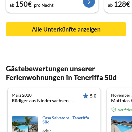
150€
128€
ab
pro Nacht
ab
Alle Unterkünfte anzeigen
Gästebewertungen unserer
Ferienwohnungen in Teneriffa Süd
März 2020
November 
5.0
Rüdiger aus Niedersachsen - Wedemark
Verifizi
Casa Salvatore - Teneriffa
Süd
Adeje