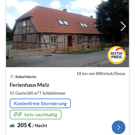
18 km von Wittstock/Dosse
Pre
Röbel Müritz
ab
2
Ferienhaus Melz
pr
2
15 Gäste
180 m
7
Schlafzimmer
Na
Kostenfreie Stornierung
Sehr nachhaltig
205
€
ab
/ Nacht