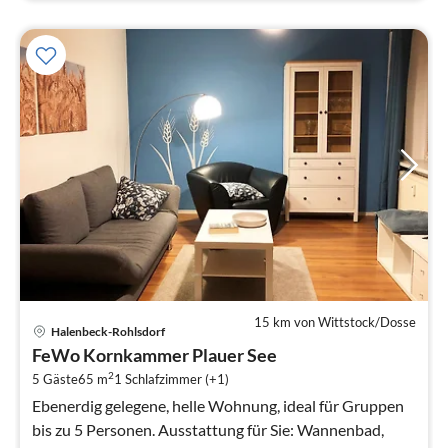
15 km von Wittstock/Dosse
Pre
Halenbeck-Rohlsdorf
ab
FeWo Kornkammer Plauer See
1
2
5 Gäste
65 m
1
Schlafzimmer (+1)
pr
Na
Ebenerdig gelegene, helle Wohnung, ideal für Gruppen
bis zu 5 Personen. Ausstattung für Sie: Wannenbad,