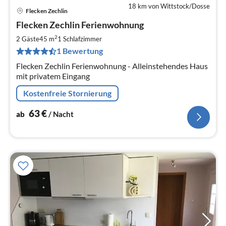
18 km von Wittstock/Dosse
Flecken Zechlin
Pre
Flecken Zechlin Ferienwohnung
ab
6
2
2 Gäste
45 m
1
Schlafzimmer
pr
1 Bewertung
Na
Flecken Zechlin Ferienwohnung - Alleinstehendes Haus
mit privatem Eingang
Kostenfreie Stornierung
63
€
ab
/ Nacht