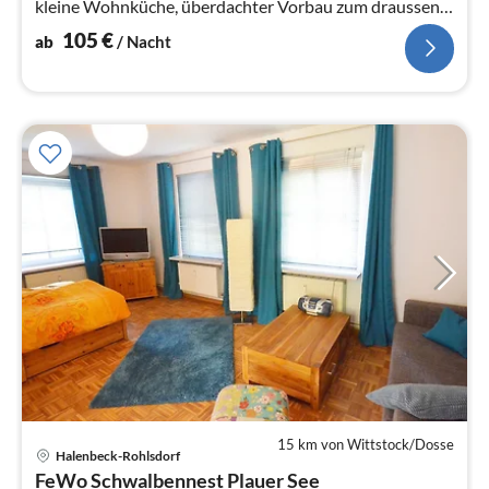
kleine Wohnküche, überdachter Vorbau zum draussen
sitzen, Gemeinschaftswasch...
105
€
ab
/ Nacht
15 km von Wittstock/Dosse
Pre
Halenbeck-Rohlsdorf
ab
FeWo Schwalbennest Plauer See