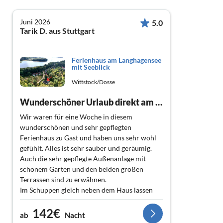
Juni 2026
5.0
Tarik D. aus Stuttgart
Ferienhaus am Langhagensee
mit Seeblick
Wittstock/Dosse
Wunderschöner Urlaub direkt am See
Wir waren für eine Woche in diesem
wunderschönen und sehr gepflegten
Ferienhaus zu Gast und haben uns sehr wohl
gefühlt. Alles ist sehr sauber und geräumig.
Auch die sehr gepflegte Außenanlage mit
schönem Garten und den beiden großen
Terrassen sind zu erwähnen.
Im Schuppen gleich neben dem Haus lassen
sich sämtliches Zubehör wie z.B.
142€
Angelequipment problemlos verstauen.
ab
Nacht