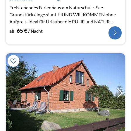
Na
Freistehendes Ferienhaus am Naturschutz-See.
Grundstück eingezäunt. HUND WIlLKOMMEN ohne
Aufpreis. Ideal für Urlauber die RUHE und NATUR
suchen.
65
€
ab
/ Nacht