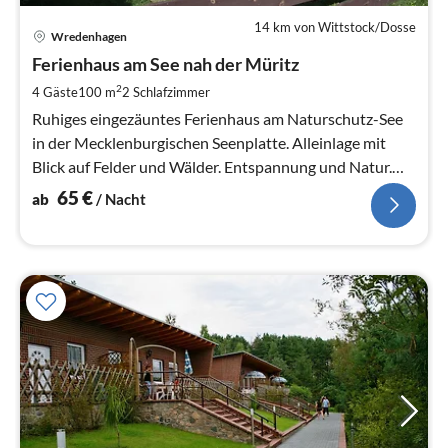
14 km von Wittstock/Dosse
Pre
Wredenhagen
ab
6
Ferienhaus am See nah der Müritz
pr
2
4 Gäste
100 m
2
Schlafzimmer
Na
Ruhiges eingezäuntes Ferienhaus am Naturschutz-See
in der Mecklenburgischen Seenplatte. Alleinlage mit
Blick auf Felder und Wälder. Entspannung und Natur.
+++ HUND WILLKOMMEN +++
65
€
ab
/ Nacht