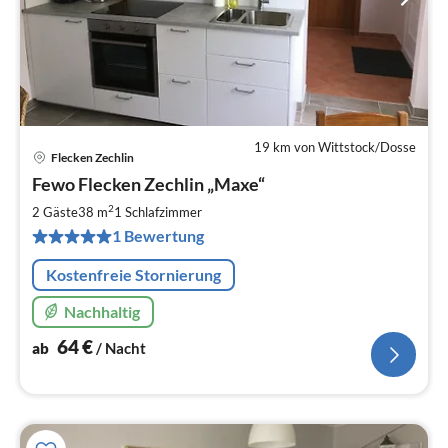
19 km von Wittstock/Dosse
Flecken Zechlin
Pre
Fewo Flecken Zechlin „Maxe“
ab
6
2
2 Gäste
38 m
1
Schlafzimmer
pr
1 Bewertung
Na
Kostenfreie Stornierung
Nachhaltig
64
€
ab
/ Nacht