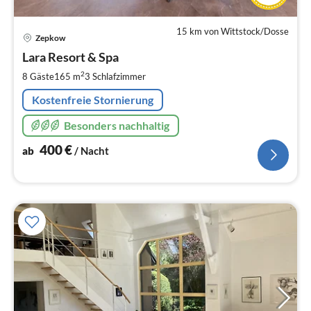
15 km von Wittstock/Dosse
Pre
Zepkow
ab
4
Lara Resort & Spa
pr
2
8 Gäste
165 m
3
Schlafzimmer
Na
Kostenfreie Stornierung
Besonders nachhaltig
400
€
ab
/ Nacht