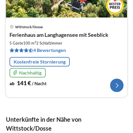
Wittstock/Dosse
Pre
Ferienhaus am Langhagensee mit Seeblick
ab
1
2
5 Gäste
100 m
2
Schlafzimmer
pr
4 Bewertungen
Na
Kostenfreie Stornierung
Nachhaltig
141
€
ab
/ Nacht
Unterkünfte in der Nähe von
Wittstock/Dosse