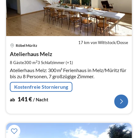
17 km von Wittstock/Dosse
Pre
Röbel Müritz
ab
1
Atelierhaus Melz
pr
2
8 Gäste
300 m
3
Schlafzimmer (+1)
Na
Atelierhaus Melz: 300 m² Ferienhaus in Melz/Müritz für
bis zu 8 Personen, 7 großzügige Zimmer.
Kostenfreie Stornierung
141
€
ab
/ Nacht