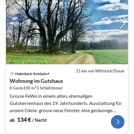
15 km von Wittstock/Dosse
Pre
Halenbeck-Rohlsdorf
ab
Wohnung im Gutshaus
1
2
8 Gäste
100 m
3
Schlafzimmer
pr
Na
Grosse FeWo in einem alten, ehemaligen
Gutsherrenhaus des 19. Jahrhunderts. Ausstattung für
unsere Gäste: grosse neue Fenster, eine geräumige
Küche mit Fernseher und Geschirrspüler...
134
€
ab
/ Nacht