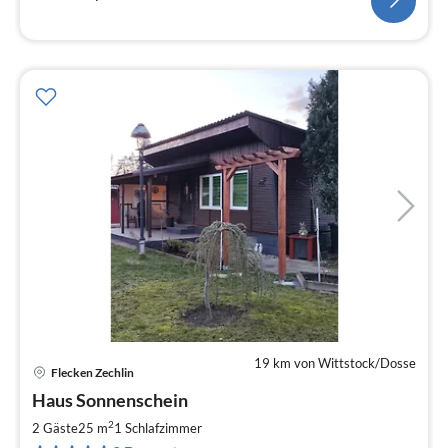
19 km von Wittstock/Dosse
Flecken Zechlin
Pre
Haus Sonnenschein
ab
8
2
2 Gäste
25 m
1
Schlafzimmer
pr