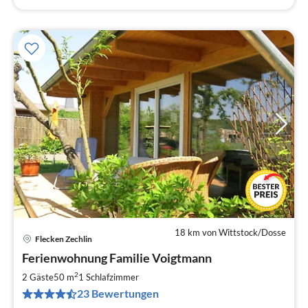
18 km von Wittstock/Dosse
Flecken Zechlin
Pre
Ferienwohnung Familie Voigtmann
ab
7
2
2 Gäste
50 m
1
Schlafzimmer
pr
23 Bewertungen
Na