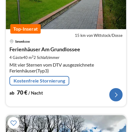
Top-Inserat
15 km von Wittstock/Dosse
Pre
Sewekow
ab
7
Ferienhäuser Am Grundlossee
pr
2
4 Gäste
40 m
2
Schlafzimmer
Na
Mit vier Sternen vom DTV ausgezeichnete
Ferienhäuser(Typ3)
Kostenfreie Stornierung
70
€
ab
/ Nacht