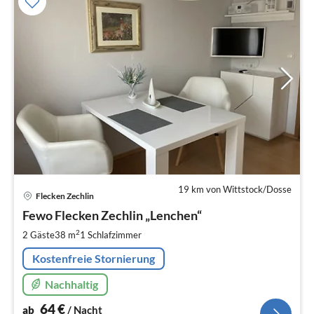
19 km von Wittstock/Dosse
Pre
Flecken Zechlin
ab
6
Fewo Flecken Zechlin „Lenchen“
pr
2
2 Gäste
38 m
1
Schlafzimmer
Na
Kostenfreie Stornierung
Nachhaltig
64
€
ab
/ Nacht