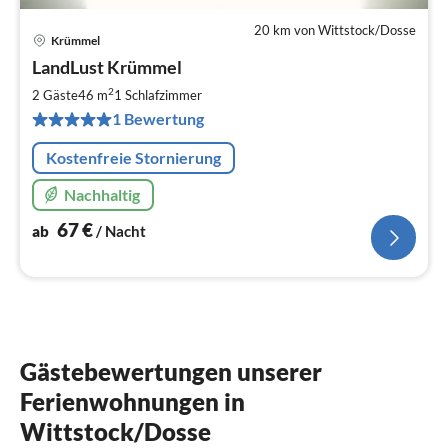
20 km von Wittstock/Dosse
Krümmel
Pre
LandLust Krümmel
ab
6
2
2 Gäste
46 m
1
Schlafzimmer
pr
1 Bewertung
Na
Kostenfreie Stornierung
Nachhaltig
67
€
ab
/ Nacht
Gästebewertungen unserer
Ferienwohnungen in
Wittstock/Dosse