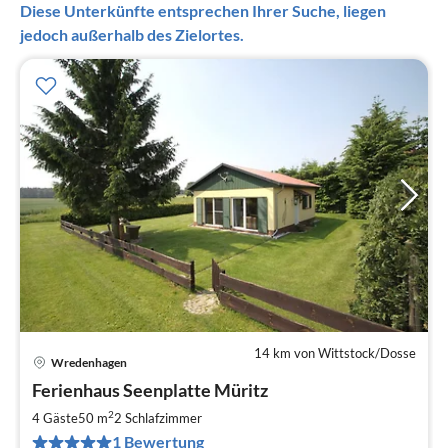
Diese Unterkünfte entsprechen Ihrer Suche, liegen
jedoch außerhalb des Zielortes.
14 km von Wittstock/Dosse
Wredenhagen
Pre
Ferienhaus Seenplatte Müritz
ab
6
2
4 Gäste
50 m
2
Schlafzimmer
pr
1 Bewertung