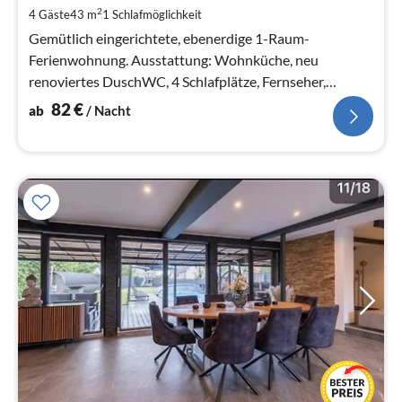
8
2
4 Gäste
43 m
1
Schlafmöglichkeit
pr
Na
Gemütlich eingerichtete, ebenerdige 1-Raum-
Ferienwohnung. Ausstattung: Wohnküche, neu
renoviertes DuschWC, 4 Schlafplätze, Fernseher,
Kaminofen in der Küche, Gemeinschaftswaschmasc...
82
€
ab
/ Nacht