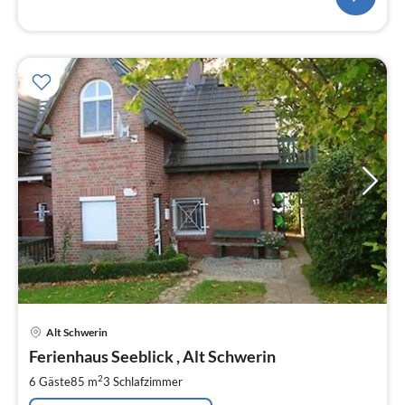
Pre
Alt Schwerin
ab
9
Ferienhaus Seeblick , Alt Schwerin
pr
2
6 Gäste
85 m
3
Schlafzimmer
Na