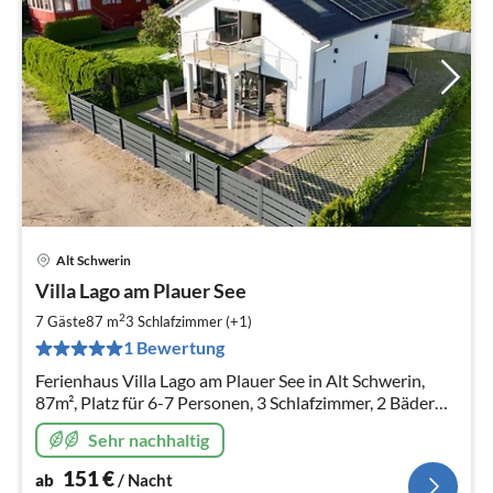
Alt Schwerin
Pre
Villa Lago am Plauer See
ab
1
2
7 Gäste
87 m
3
Schlafzimmer (+1)
pr
1 Bewertung
Na
Ferienhaus Villa Lago am Plauer See in Alt Schwerin,
87m², Platz für 6-7 Personen, 3 Schlafzimmer, 2 Bäder
und eine Wohnküche mit charmanter Terrasse und
Sehr nachhaltig
Seeblick. Mit Boot (Anka)
151
€
ab
/ Nacht