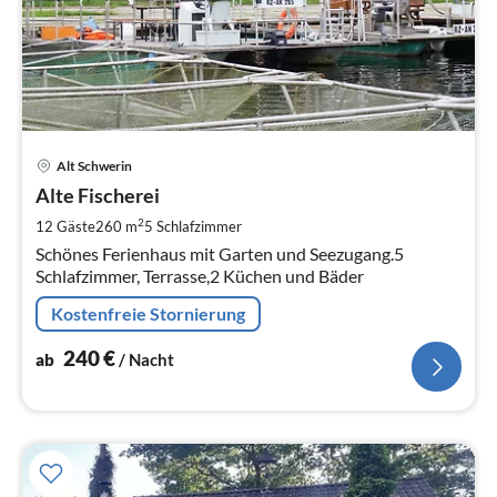
Pre
Alt Schwerin
ab
2
Alte Fischerei
pr
2
12 Gäste
260 m
5
Schlafzimmer
Na
Schönes Ferienhaus mit Garten und Seezugang.5
Schlafzimmer, Terrasse,2 Küchen und Bäder
Kostenfreie Stornierung
240
€
ab
/ Nacht