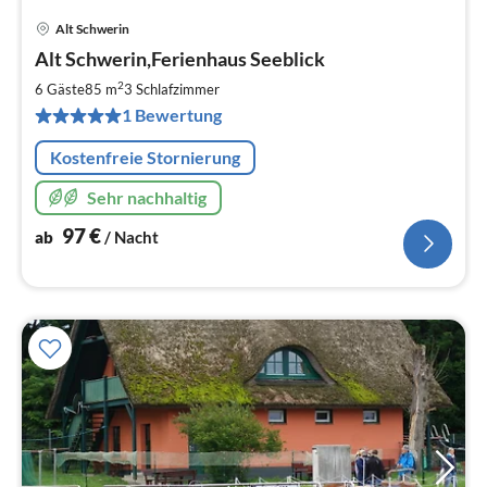
Alt Schwerin
Pre
Alt Schwerin,Ferienhaus Seeblick
ab
9
2
6 Gäste
85 m
3
Schlafzimmer
pr
1 Bewertung
Na
Kostenfreie Stornierung
Sehr nachhaltig
97
€
ab
/ Nacht