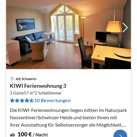
Alt Schwerin
Pre
KIWI Ferienwohnung 3
ab
2
1
3 Gäste
57 m
2
Schlafzimmer
10 Bewertungen
pr
Na
Die KIWI-Ferienwohnungen liegen mitten im Naturpark
Nossentiner/Schwinzer Heide und bieten Ihnen mit
ihrer Ausstattung für Selbstversorger die Möglichkeit,
den Urlaub unabhängig...
100
€
ab
/ Nacht