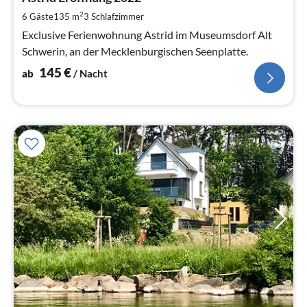
1
pr
2
6 Gäste
135 m
3
Schlafzimmer
Na
Exclusive Ferienwohnung Astrid im Museumsdorf Alt
Schwerin, an der Mecklenburgischen Seenplatte.
145
€
ab
/ Nacht