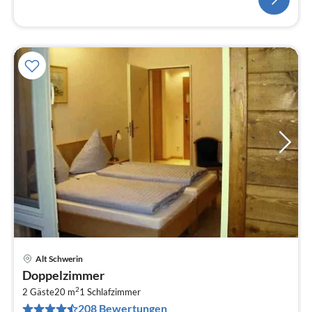
Alt Schwerin
Pre
Doppelzimmer
ab
2
1
2 Gäste
20 m
1
Schlafzimmer
208 Bewertungen
pr