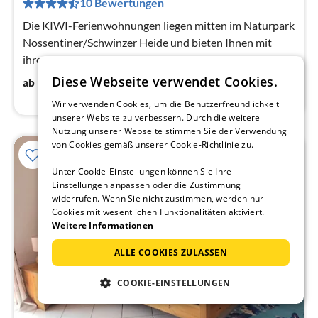
10 Bewertungen
pr
Na
Die KIWI-Ferienwohnungen liegen mitten im Naturpark
Nossentiner/Schwinzer Heide und bieten Ihnen mit
ihrer Ausstattung für Selbstversorger die Möglichkeit,
den Urlaub unabhängig...
75
€
Diese Webseite verwendet Cookies.
ab
/ Nacht
Wir verwenden Cookies, um die Benutzerfreundlichkeit
unserer Website zu verbessern. Durch die weitere
Nutzung unserer Webseite stimmen Sie der Verwendung
von Cookies gemäß unserer Cookie-Richtlinie zu.
Unter Cookie-Einstellungen können Sie Ihre
Einstellungen anpassen oder die Zustimmung
widerrufen. Wenn Sie nicht zustimmen, werden nur
Cookies mit wesentlichen Funktionalitäten aktiviert.
Weitere Informationen
ALLE COOKIES ZULASSEN
COOKIE-EINSTELLUNGEN