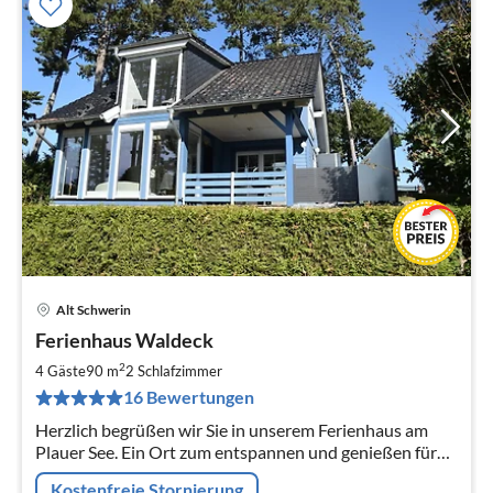
Alt Schwerin
Pre
Ferienhaus Waldeck
ab
1
2
4 Gäste
90 m
2
Schlafzimmer
pr
16 Bewertungen
Na
Herzlich begrüßen wir Sie in unserem Ferienhaus am
Plauer See. Ein Ort zum entspannen und genießen für
einen Urlaub mit Familie, Freunden oder als Paar.
Kostenfreie Stornierung