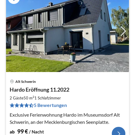
Alt Schwerin
Pre
Hardo Eröffnung 11.2022
ab
9
2
2 Gäste
50 m
1
Schlafzimmer
pr
5 Bewertungen
Na
Exclusive Ferienwohnung Hardo im Museumsdorf Alt
Schwerin, an der Mecklenburgischen Seenplatte.
99
€
ab
/ Nacht