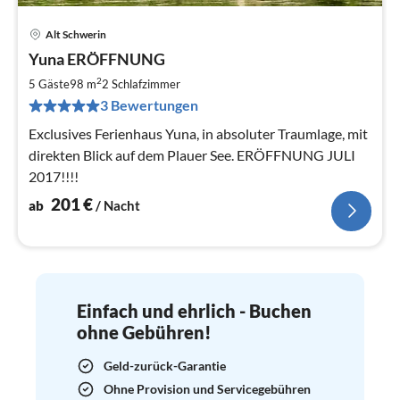
Alt Schwerin
Pre
Yuna ERÖFFNUNG
ab
2
2
5 Gäste
98 m
2
Schlafzimmer
pr
3 Bewertungen
Na
Exclusives Ferienhaus Yuna, in absoluter Traumlage, mit
direkten Blick auf dem Plauer See. ERÖFFNUNG JULI
2017!!!!
201
€
ab
/ Nacht
Einfach und ehrlich - Buchen
ohne Gebühren!
Geld-zurück-Garantie
Ohne Provision und Servicegebühren