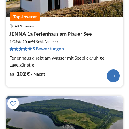
Top-Inserat
Alt Schwerin
Pre
JENNA 1a Ferienhaus am Plauer See
ab
1
2
4 Gäste
90 m
4
Schlafzimmer
pr
5 Bewertungen
Na
Ferienhaus direkt am Wasser mit Seeblick,ruhige
Lage,günstig
102
€
ab
/ Nacht