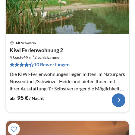
Alt Schwerin
Pre
Kiwi Ferienwohnung 2
ab
2
9
4 Gäste
49 m
2
Schlafzimmer
10 Bewertungen
pr
Na
Die KIWI-Ferienwohnungen liegen mitten im Naturpark
Nossentiner/Schwinzer Heide und bieten Ihnen mit
ihrer Ausstattung für Selbstversorger die Möglichkeit,
den Urlaub unabhängig...
95
€
ab
/ Nacht