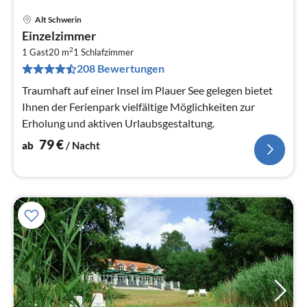
Alt Schwerin
Pre
Einzelzimmer
ab
2
7
1 Gast
20 m
1
Schlafzimmer
208 Bewertungen
pr
Na
Traumhaft auf einer Insel im Plauer See gelegen bietet
Ihnen der Ferienpark vielfältige Möglichkeiten zur
Erholung und aktiven Urlaubsgestaltung.
79
€
ab
/ Nacht