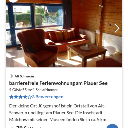
Alt Schwerin
Pre
barrierefreie Ferienwohnung am Plauer See
ab
2
7
4 Gäste
55 m
1
Schlafzimmer
3 Bewertungen
pr
Na
Der kleine Ort Jürgenshof ist ein Ortsteil von Alt-
Schwerin und liegt am Plauer See. Die Inselstadt
Malchow mit seinen Museen finden Sie in ca. 5 km
Entfernung.