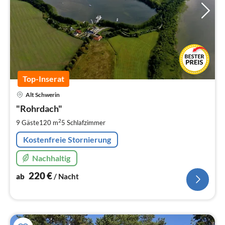
Top-Inserat
Pre
Alt Schwerin
ab
2
"Rohrdach"
pr
2
9 Gäste
120 m
5
Schlafzimmer
Na
Kostenfreie Stornierung
Nachhaltig
220
€
ab
/ Nacht