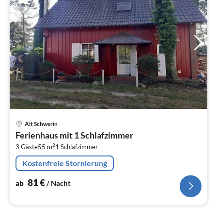
Pre
Alt Schwerin
ab
Ferienhaus mit 1 Schlafzimmer
8
2
3 Gäste
55 m
1
Schlafzimmer
pr
Na
Kostenfreie Stornierung
81
€
ab
/ Nacht