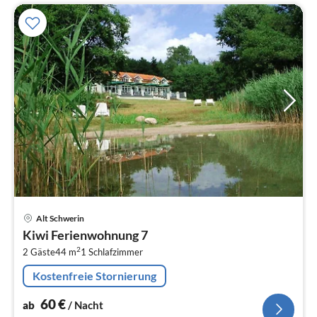
Pre
Alt Schwerin
ab
Kiwi Ferienwohnung 7
6
2
2 Gäste
44 m
1
Schlafzimmer
pr
Na
Kostenfreie Stornierung
60
€
ab
/ Nacht