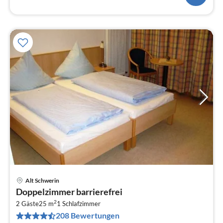
Alt Schwerin
Pre
Doppelzimmer barrierefrei
ab
2
1
2 Gäste
25 m
1
Schlafzimmer
208 Bewertungen
pr