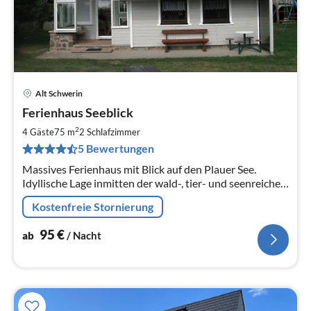
Alt Schwerin
Pre
Ferienhaus Seeblick
ab
9
2
4 Gäste
75 m
2
Schlafzimmer
pr
5 Bewertungen
Na
Massives Ferienhaus mit Blick auf den Plauer See.
Idyllische Lage inmitten der wald-, tier- und seenreichen
Umgebung der Mecklenburgischen Seenplatte.
Kostenfreie Stornierung
95
€
ab
/ Nacht