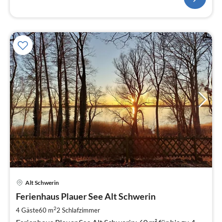
Pre
Alt Schwerin
ab
1
Ferienhaus Plauer See Alt Schwerin
pr
2
4 Gäste
60 m
2
Schlafzimmer
Na