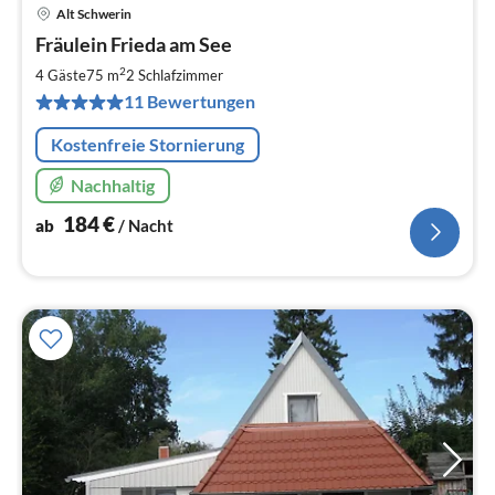
Alt Schwerin
Pre
Fräulein Frieda am See
ab
1
2
4 Gäste
75 m
2
Schlafzimmer
pr
11 Bewertungen
Na
Kostenfreie Stornierung
Nachhaltig
184
€
ab
/ Nacht