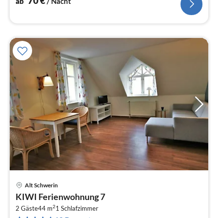
70
€
ab
/ Nacht
Alt Schwerin
Pre
KIWI Ferienwohnung 7
ab
2
7
2 Gäste
44 m
1
Schlafzimmer