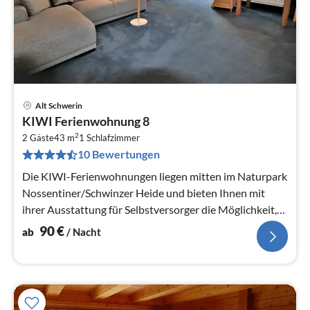
Alt Schwerin
Pre
KIWI Ferienwohnung 8
ab
2
9
2 Gäste
43 m
1
Schlafzimmer
10 Bewertungen
pr
Na
Die KIWI-Ferienwohnungen liegen mitten im Naturpark
Nossentiner/Schwinzer Heide und bieten Ihnen mit
ihrer Ausstattung für Selbstversorger die Möglichkeit,
den Urlaub unabhängig...
90
€
ab
/ Nacht