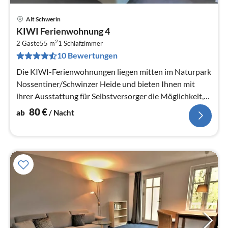
Alt Schwerin
Pre
KIWI Ferienwohnung 4
ab
2
8
2 Gäste
55 m
1
Schlafzimmer
10 Bewertungen
pr
Na
Die KIWI-Ferienwohnungen liegen mitten im Naturpark
Nossentiner/Schwinzer Heide und bieten Ihnen mit
ihrer Ausstattung für Selbstversorger die Möglichkeit,
den Urlaub unabhängig...
80
€
ab
/ Nacht