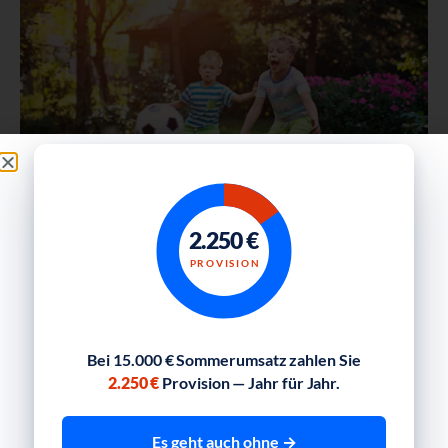
Nebensaison füllen: Warum Emotionen oft stärker
2.250 €
wirken als Rabatte
PROVISION
Weiterlesen
6 Kommentare
Bei 15.000 € Sommerumsatz zahlen Sie
2.250 €
Provision — Jahr für Jahr.
02/07/2020 um 06:37 Uhr
Fuchs Karl-Heinz
sagt:
Es geht auch ohne →