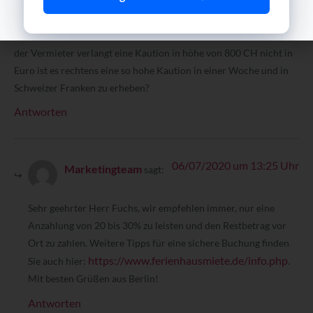
Sehr geehrte Damen und Herren,
ich habe am Bodensee ein Haus gemietet für 3200 € die Woche,
der Vermieter verlangt eine Kaution in höhe von 800 CH nicht in
Euro ist es rechtens eine so hohe Kaution in einer Woche und in
Schweizer Franken zu erheben?
Antworten
06/07/2020 um 13:25 Uhr
Marketingteam
sagt:
Sehr geehrter Herr Fuchs, wir empfehlen immer, nur eine
Anzahlung von 20 bis 30% zu leisten und den Restbetrag vor
Ort zu zahlen. Weitere Tipps für eine sichere Buchung finden
https://www.ferienhausmiete.de/info.php
Sie auch hier:
.
Mit besten Grüßen aus Berlin!
Antworten