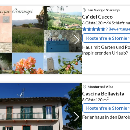
San Giorgio Scarampi
Ca' del Cucco
2
6 Gäste
120 m
4
Schlafzi
9 Bewertung
Kostenfreie Stornie
Haus mit Garten und Po
inspirierenden Urlaub?
Monforte d'Alba
Cascina Bellavista
2
8 Gäste
120 m
Kostenfreie Stornie
Ferienhaus in den Baro