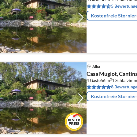
5 Bewertung
Kostenfreie Stornie
Alba
Casa Mugiot, Cantin
2
4 Gäste
56 m
1
Schlafzimm
8 Bewertung
Kostenfreie Stornie