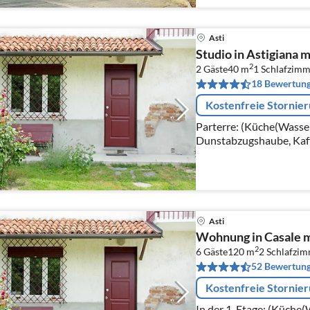
Asti
Studio in Astigiana 
2
2 Gäste
40 m
1
Schlafzimm
18 Bewertun
Kostenfreie Stornie
Parterre: (Küche(Wasse
Dunstabzugshaube, Kaf
Backofen, Mikrowelle, 
Kühl-/Gefrierkombinati
Asti
Wohnung in Casale 
2
6 Gäste
120 m
2
Schlafzi
52 Bewertun
Kostenfreie Stornie
In der 1. Etage: (Küche