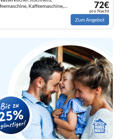
72€
feemaschine, Kaffeemaschine,
pro Nacht
Spülmaschine,
on)
Zum Angebot