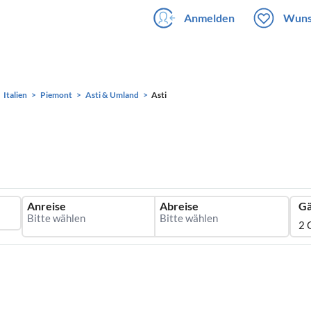
Anmelden
Wuns
Italien
Piemont
Asti & Umland
Asti
Anreise
Abreise
Gä
2 