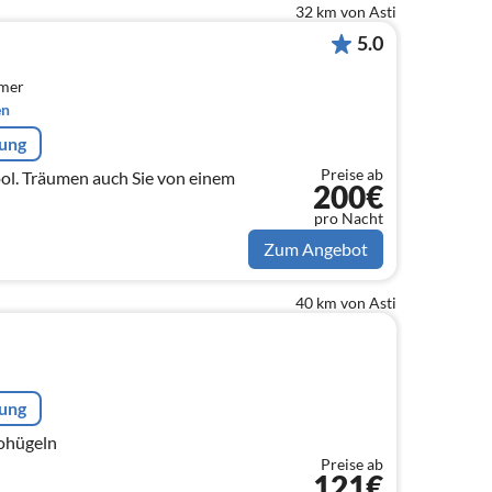
32 km von Asti
5.0
mmer
en
rung
Preise ab
ol. Träumen auch Sie von einem
200€
pro Nacht
Zum Angebot
40 km von Asti
rung
lohügeln
Preise ab
121€