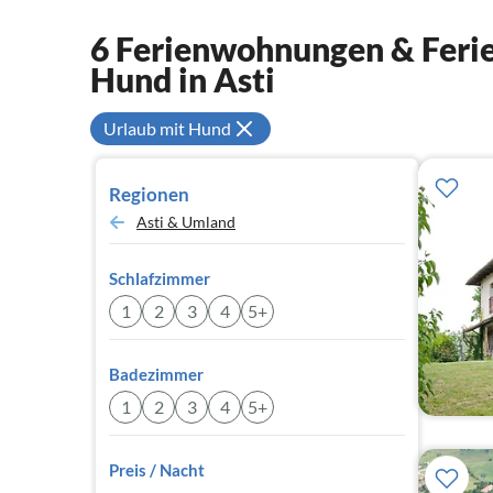
6 Ferienwohnungen & Ferie
Hund in Asti
Urlaub mit Hund
Regionen
Asti & Umland
Schlafzimmer
1
2
3
4
5+
Badezimmer
1
2
3
4
5+
Preis / Nacht