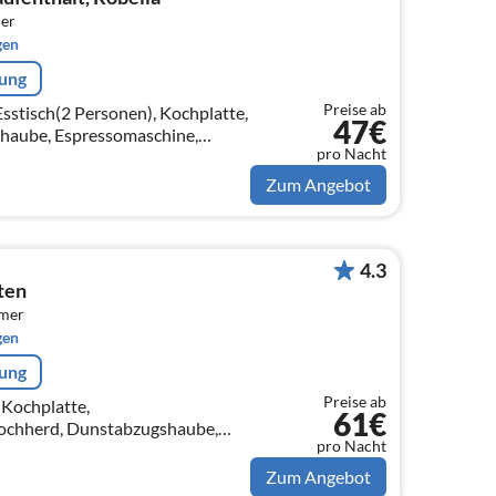
er
gen
rung
Preise ab
sstisch(2 Personen), Kochplatte,
47€
haube, Espressomaschine,
pro Nacht
, Kühl-/Gefrierkombination)
Zum Angebot
4.3
ten
mmer
gen
rung
Preise ab
(Kochplatte,
61€
chherd, Dunstabzugshaube,
pro Nacht
en, Kühl-/Gefrierkombination),
ch)
Zum Angebot