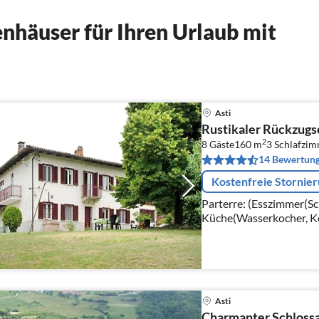
nhäuser für Ihren Urlaub mit
Asti
Rustikaler Rückzugs
2
8 Gäste
160 m
3
Schlafzi
14 Bewertun
Kostenfreie Stornie
Parterre: (Esszimmer(Sch
Küche(Wasserkocher, K
Kaffeemaschine, Backof
Kühl-/Gefrierkombinati
Asti
Charmanter Schlossa