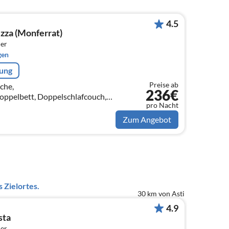
4.5
izza (Monferrat)
er
gen
rung
Preise ab
sche,
236€
ppelbett, Doppelschlafcouch,
pro Nacht
 Badezimmer(Dusche, Waschbecken,
Zum Angebot
 Zielortes.
30 km von Asti
4.9
sta
er