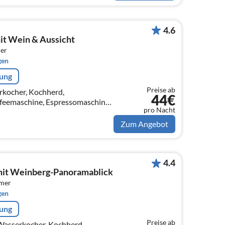
4.6
mit Wein & Aussicht
er
gen
rung
Preise ab
rkocher, Kochherd,
44€
feemaschine, Espressomaschine,
pro Nacht
Spülmaschine,
on)
Zum Angebot
4.4
mit Weinberg-Panoramablick
mmer
gen
rung
Preise ab
(Wasserkocher, Kochherd,