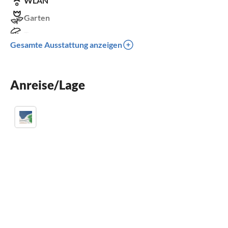
WLAN
Garten
Terrasse
Gesamte Ausstattung anzeigen
Kamin
Grill
Anreise/Lage
Kinder willkommen