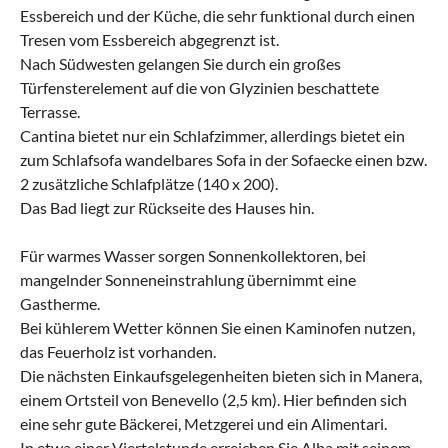
Essbereich und der Küche, die sehr funktional durch einen
Tresen vom Essbereich abgegrenzt ist.
Nach Südwesten gelangen Sie durch ein großes
Türfensterelement auf die von Glyzinien beschattete
Terrasse.
Cantina bietet nur ein Schlafzimmer, allerdings bietet ein
zum Schlafsofa wandelbares Sofa in der Sofaecke einen bzw.
2 zusätzliche Schlafplätze (140 x 200).
Das Bad liegt zur Rückseite des Hauses hin.
Für warmes Wasser sorgen Sonnenkollektoren, bei
mangelnder Sonneneinstrahlung übernimmt eine
Gastherme.
Bei kühlerem Wetter können Sie einen Kaminofen nutzen,
das Feuerholz ist vorhanden.
Die nächsten Einkaufsgelegenheiten bieten sich in Manera,
einem Ortsteil von Benevello (2,5 km). Hier befinden sich
eine sehr gute Bäckerei, Metzgerei und ein Alimentari.
In etwa einer Viertelstunde erreichen Sie Alba mit seinem