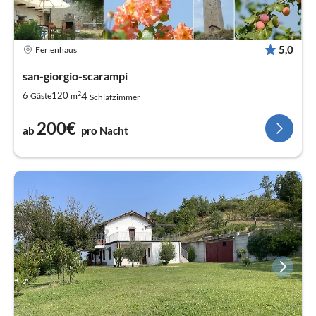
5,0
Ferienhaus
san-giorgio-scarampi
2
4
6
120
Gäste
m
Schlafzimmer
200€
ab
pro Nacht