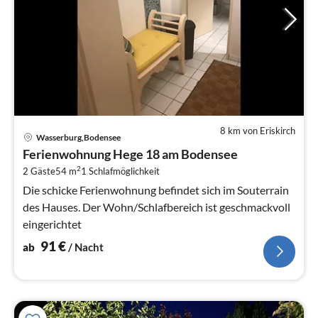
8 km von Eriskirch
Pre
Wasserburg,Bodensee
ab
Ferienwohnung Hege 18 am Bodensee
9
2
2 Gäste
54 m
1
Schlafmöglichkeit
pr
Na
Die schicke Ferienwohnung befindet sich im Souterrain
des Hauses. Der Wohn/Schlafbereich ist geschmackvoll
eingerichtet
91
€
ab
/ Nacht