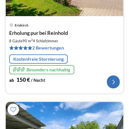
Eriskirch
Pre
Erholung pur bei Reinhold
ab
1
2
8 Gäste
90 m
4
Schlafzimmer
pr
2 Bewertungen
Na
Kostenfreie Stornierung
Besonders nachhaltig
150
€
ab
/ Nacht