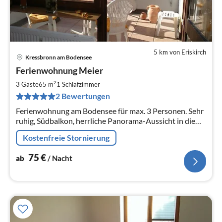
5 km von Eriskirch
Kressbronn am Bodensee
Pre
Ferienwohnung Meier
ab
7
2
3 Gäste
65 m
1
Schlafzimmer
pr
2 Bewertungen
Na
Ferienwohnung am Bodensee für max. 3 Personen. Sehr
ruhig, Südbalkon, herrliche Panorama-Aussicht in die
freie Natur und auf CH-Berge, Seenähe. WLan
Kostenfreie Stornierung
kostenlos!
75
€
ab
/ Nacht