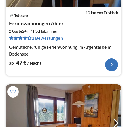
10 km von Eriskirch
Tettnang
Pre
Ferienwohnungen Abler
ab
4
2
2 Gäste
24 m
1
Schlafzimmer
pr
2 Bewertungen
Na
Gemütliche, ruhige Ferienwohnung im Argental beim
Bodensee
47
€
ab
/ Nacht