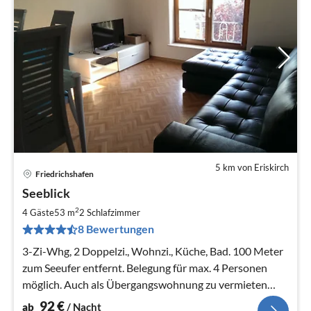
5 km von Eriskirch
Friedrichshafen
Pre
Seeblick
ab
9
2
4 Gäste
53 m
2
Schlafzimmer
pr
8 Bewertungen
Na
3-Zi-Whg, 2 Doppelzi., Wohnzi., Küche, Bad. 100 Meter
zum Seeufer entfernt. Belegung für max. 4 Personen
möglich. Auch als Übergangswohnung zu vermieten
(nach Vereinbarung)
92
€
ab
/ Nacht