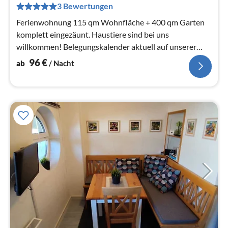
pr
3 Bewertungen
Na
Ferienwohnung 115 qm Wohnfläche + 400 qm Garten
komplett eingezäunt. Haustiere sind bei uns
willkommen! Belegungskalender aktuell auf unserer
Webseite:
96
€
ab
/ Nacht