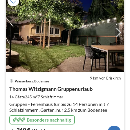
9 km von Eriskirch
Pre
Wasserburg,Bodensee
ab
3
Thomas Witzigmann Gruppenurlaub
pr
2
14 Gäste
245 m
7
Schlafzimmer
Na
Gruppen - Ferienhaus für bis zu 14 Personen mit 7
Schlafzimmern, Garten, nur 2,5 km zum Bodensee
Besonders nachhaltig
360
€