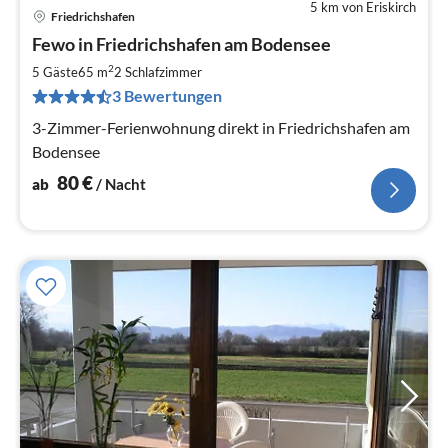
5 km von Eriskirch
Friedrichshafen
Pre
Fewo in Friedrichshafen am Bodensee
ab
8
2
5 Gäste
65 m
2
Schlafzimmer
pr
3 Bewertungen
Na
3-Zimmer-Ferienwohnung direkt in Friedrichshafen am
Bodensee
80
€
ab
/ Nacht