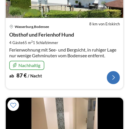
8 km von Eriskirch
Pre
Wasserburg,Bodensee
ab
8
Obsthof und Ferienhof Hund
pr
2
4 Gäste
65 m
1
Schlafzimmer
Na
Ferienwohnung mit See- und Bergsicht, in ruhiger Lage
nur wenige Gehminuten vom Bodensee entfernt.
Nachhaltig
87
€
ab
/ Nacht