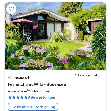
13 km von Eriskirch
Immenstaad
Pre
Ferienchalet Wiki - Bodensee
ab
1
2
4 Gäste
64 m
2
Schlafzimmer
pr
8 Bewertungen
Na
Kostenfreie Stornierung