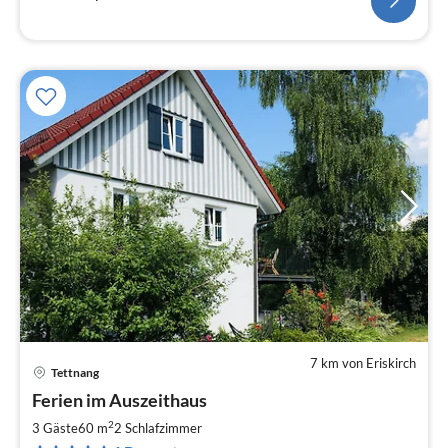
7 km von Eriskirch
Tettnang
Pre
Ferien im Auszeithaus
ab
8
2
3 Gäste
60 m
2
Schlafzimmer
pr