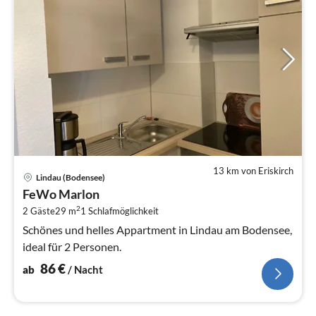
13 km von Eriskirch
Pre
Lindau (Bodensee)
ab
FeWo Marlon
8
2
2 Gäste
29 m
1
Schlafmöglichkeit
pr
Na
Schönes und helles Appartment in Lindau am Bodensee,
ideal für 2 Personen.
86
€
ab
/ Nacht