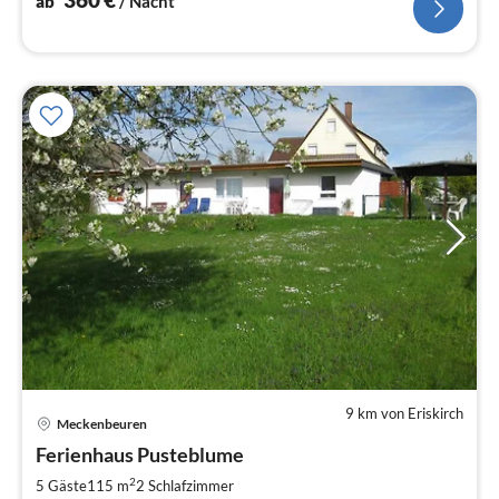
ab
/ Nacht
9 km von Eriskirch
Meckenbeuren
Pre
Ferienhaus Pusteblume
ab
9
2
5 Gäste
115 m
2
Schlafzimmer