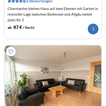
6 Bewertungen
Na
Charmantes kleines Haus auf zwei Ebenen mit Garten in
reizvoller Lage zwischen Bodensee und Allgäu bietet
platz für 2
87
€
ab
/ Nacht