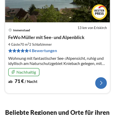
13 km von Eriskirch
Immenstaad
Pre
FeWo Müller mit See- und Alpenblick
ab
7
2
4 Gäste
70 m
2
Schlafzimmer
pr
4 Bewertungen
Na
Wohnung mit fantastischer See-/Alpensicht, ruhig und
idyllisch am Naturschutzgebiet Kniebach gelegen, mit
überdachtem, sonnigem Südwestbalkon
Nachhaltig
71
€
ab
/ Nacht
Beliebte Regionen und Orte für ihren