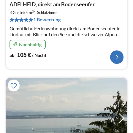
Pre
ADELHEID, direkt am Bodenseeufer
ab
1
2
3 Gäste
55 m
1
Schlafzimmer
pr
1 Bewertung
Na
Gemütliche Ferienwohnung direkt am Bodenseeufer in
Lindau, mit Blick auf den See und die schweizer Alpen.
Parkplätze stehen Ihnen kostenlos zur Verfügung.
Nachhaltig
105
€
ab
/ Nacht