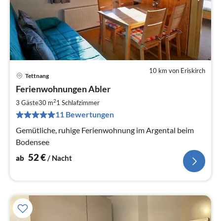
10 km von Eriskirch
Tettnang
Pre
Ferienwohnungen Abler
ab
5
2
3 Gäste
30 m
1
Schlafzimmer
pr
11 Bewertungen
Na
Gemütliche, ruhige Ferienwohnung im Argental beim
Bodensee
52
€
ab
/ Nacht