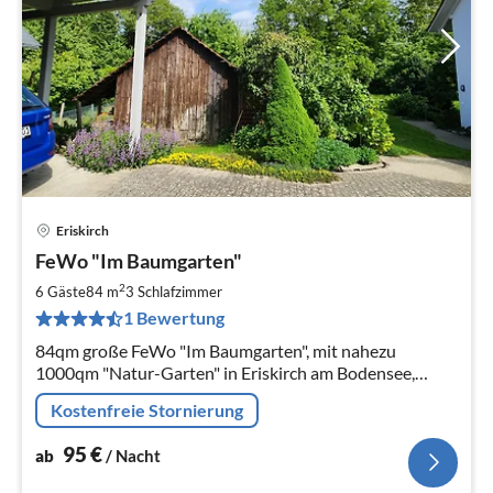
Eriskirch
Pre
FeWo "Im Baumgarten"
ab
9
2
6 Gäste
84 m
3
Schlafzimmer
pr
1 Bewertung
Na
84qm große FeWo "Im Baumgarten", mit nahezu
1000qm "Natur-Garten" in Eriskirch am Bodensee,
angrenzend an den Fluss "Schussen", hell und geräumig
Kostenfreie Stornierung
für 2 bis 4 Pers., max. 6 Pers.
95
€
ab
/ Nacht