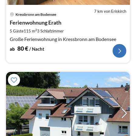
7 km von Eriskirch
Pre
Kressbronn am Bodensee
ab
8
Ferienwohnung Erath
pr
2
5 Gäste
115 m
3
Schlafzimmer
Na
Große Ferienwohnung in Kressbronn am Bodensee
80
€
ab
/ Nacht