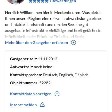
3 Bewertungen
Herzlich Willkommen hier in Meckenbeuren! Was bietet
Ihnen unsere Region: eine reizvolle, abwechslungsreiche
und intakte Landschaft rund um den See eine gut
ausgebaute Infrastruktur vielfältige und breit gefächerte
Möglichkeiten der Erholung für Leib und Seele
Freizeitgestaltungsmöglichkeiten zu Lande, zu Wasser und
Mehr über den Gastgeber erfahren
sogar in der Luft Geschichte zum Anfassen und Erleben eine
gepflegte und leistungsfähige Gastronomie, die sich auf Ihr
Gastgeber seit:
11.11.2012
Kommen freut Bis bald Ihre Familie Schiller
Antwortzeit:
noch keine
Kontaktsprachen:
Deutsch, Englisch, Dänisch
Objektnummer:
52282
Kontaktdaten anzeigen
0049(0) 75424874
Inserat melden
0049(0) 1758517947