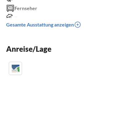
Fernseher
Terrasse
Gesamte Ausstattung anzeigen
Spülmaschine
Kinderbett
Anreise/Lage
Parkplatz