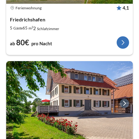
4,1
Ferienwohnung
Friedrichshafen
2
2
5
65
Gäste
m
Schlafzimmer
80€
ab
pro Nacht