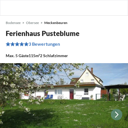
Bodensee
Obersee
Meckenbeuren
Ferienhaus Pusteblume
3 Bewertungen
Max.
5
Gäste
115m²
2
Schlafzimmer