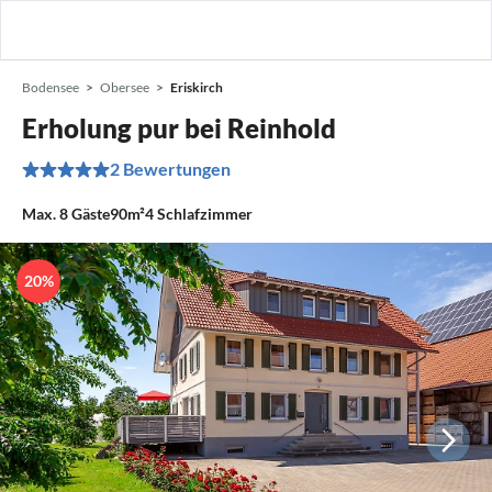
Bodensee
Obersee
Eriskirch
Erholung pur bei Reinhold
2 Bewertungen
Max.
8
Gäste
90m²
4
Schlafzimmer
20%