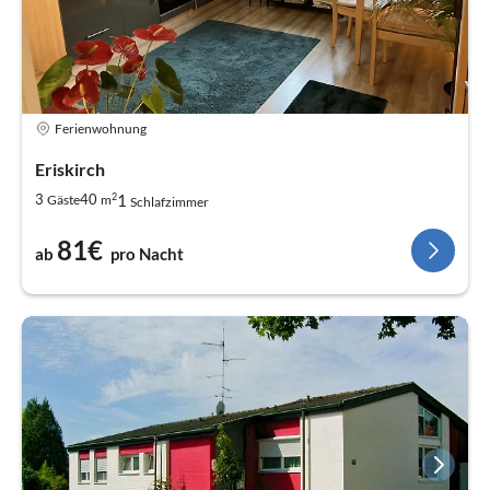
Ferienwohnung
Eriskirch
2
1
3
40
Gäste
m
Schlafzimmer
81€
ab
pro Nacht