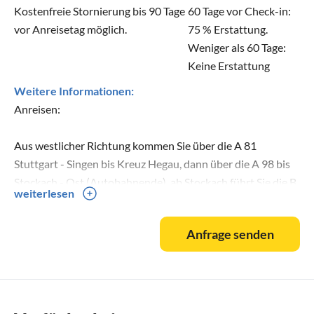
Kostenfreie Stornierung bis 90 Tage
60 Tage vor Check-in:
vor Anreisetag möglich.
75 % Erstattung.
Weniger als 60 Tage:
Keine Erstattung
Weitere Informationen:
Anreisen:
Aus westlicher Richtung kommen Sie über die A 81
Stuttgart - Singen bis Kreuz Hegau, dann über die A 98 bis
Stockach - Ost (Autobahnende), ab Stockach führt Sie die B
weiterlesen
31 Richtung Lindau über Meersburg - Friedrichshafen -
Eriskirch.
Anfrage senden
Aus östlicher Richtung kommen Sie über die A 96 Ulm -
Memmingen - Lindau - Ausfahrt Sigmarszell auf die B 31 in
Richtung Friedrichshafen - Eriskirch.