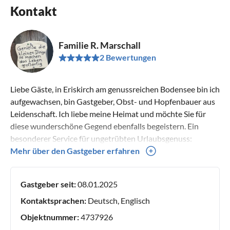
Kontakt
Familie R. Marschall
2 Bewertungen
Liebe Gäste, in Eriskirch am genussreichen Bodensee bin ich
aufgewachsen, bin Gastgeber, Obst- und Hopfenbauer aus
Leidenschaft. Ich liebe meine Heimat und möchte Sie für
diese wunderschöne Gegend ebenfalls begeistern. Ein
besonderer Service für ungetrübten Urlaubsgenuss:
Bezogene Betten, Handtücher, WLAN sowie 1 Parkplatz am
Mehr über den Gastgeber erfahren
Haus für Auto und Rad kostenfrei. Vielleicht darf ich Sie ja
auch bald als Gäste begrüßen, ich würde mich sehr freuen.
Gastgeber seit:
08.01.2025
Ihr Reinhold Marschall
Kontaktsprachen:
Deutsch, Englisch
Objektnummer:
4737926