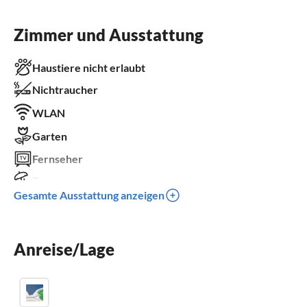
Zimmer und Ausstattung
Haustiere nicht erlaubt
Nichtraucher
WLAN
Garten
Fernseher
Terrasse
Gesamte Ausstattung anzeigen
Spülmaschine
Waschmaschine
Anreise/Lage
Kinderbett