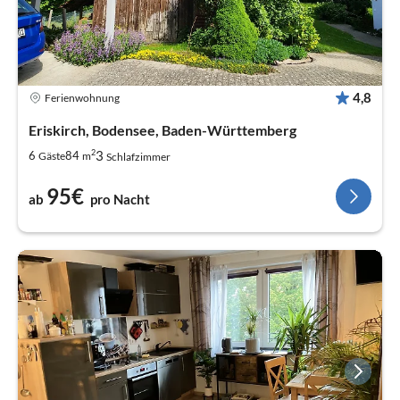
4,8
Ferienwohnung
Eriskirch, Bodensee, Baden-Württemberg
2
3
6
84
Gäste
m
Schlafzimmer
95€
ab
pro Nacht