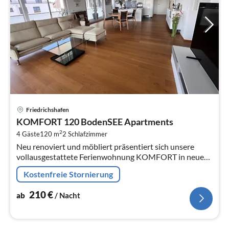
Pre
Friedrichshafen
ab
KOMFORT 120 BodenSEE Apartments
2
2
4 Gäste
120 m
2
Schlafzimmer
pr
Neu renoviert und möbliert präsentiert sich unsere
Na
vollausgestattete Ferienwohnung KOMFORT in neuem
Glanz. Mit 3 Zimmern und 120 m² liegt sie zentral in
Kostenfreie Stornierung
Friedrichshafen.
210
€
ab
/ Nacht