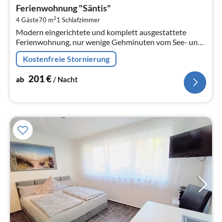
ab
Ferienwohnung "Säntis"
2
2
4 Gäste
70 m
1
Schlafzimmer
pr
Modern eingerichtete und komplett ausgestattete
Na
Ferienwohnung, nur wenige Gehminuten vom See- und
Freibad entfernt - inklusive reserviertem Tiefgaragen-
Kostenfreie Stornierung
Stellplatz.
201
€
ab
/ Nacht