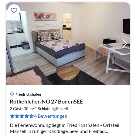
Friedrichshafen
Pre
Rotkehlchen NO 27 BodenSEE
ab
2
7
2 Gäste
30 m
1
Schlafmöglichkeit
4 Bewertungen
pr
Na
Die Ferienwohnung liegt in Friedrichshafen - Ortsteil
Manzell in ruhiger Randlage. See- und Freibad