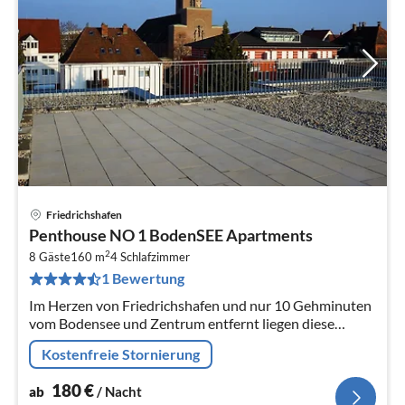
Friedrichshafen
Pre
Penthouse NO 1 BodenSEE Apartments
ab
2
1
8 Gäste
160 m
4
Schlafzimmer
1 Bewertung
pr
Na
Im Herzen von Friedrichshafen und nur 10 Gehminuten
vom Bodensee und Zentrum entfernt liegen diese
beiden Penthouses.
Kostenfreie Stornierung
180
€
ab
/ Nacht