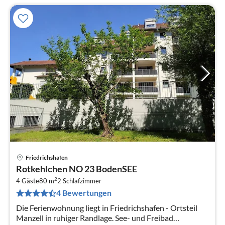
Friedrichshafen
Pre
Rotkehlchen NO 23 BodenSEE
ab
2
1
4 Gäste
80 m
2
Schlafzimmer
4 Bewertungen
pr
Na
Die Ferienwohnung liegt in Friedrichshafen - Ortsteil
Manzell in ruhiger Randlage. See- und Freibad