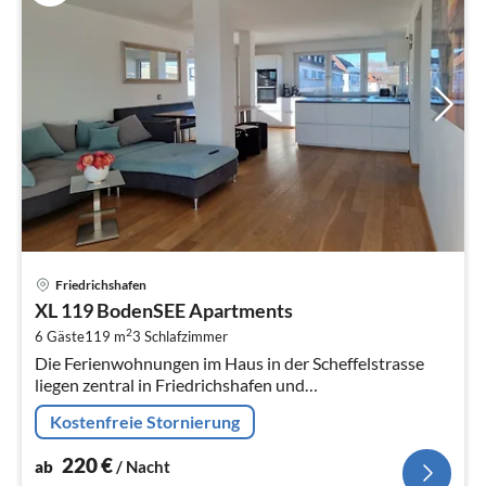
Pre
Friedrichshafen
ab
XL 119 BodenSEE Apartments
2
2
6 Gäste
119 m
3
Schlafzimmer
pr
Die Ferienwohnungen im Haus in der Scheffelstrasse
Na
liegen zentral in Friedrichshafen und
Sehenswürdigkeiten, Unternehmen oder Hafen und
Kostenfreie Stornierung
Bahnhof sind in wenigen Auto- oder Gehminute...
220
€
ab
/ Nacht