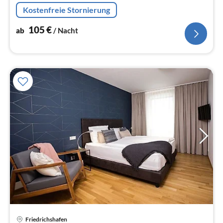
Fischbach nur 2 km entfernt, Bäckerei und Supermarkt
Kostenfreie Stornierung
nur wenige Gehminuten sowie...
105
€
ab
/ Nacht
Pre
Friedrichshafen