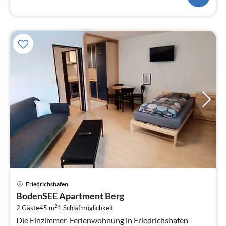
Pre
Friedrichshafen
ab
BodenSEE Apartment Berg
5
2
2 Gäste
45 m
1
Schlafmöglichkeit
pr
Die Einzimmer-Ferienwohnung in Friedrichshafen -
Na