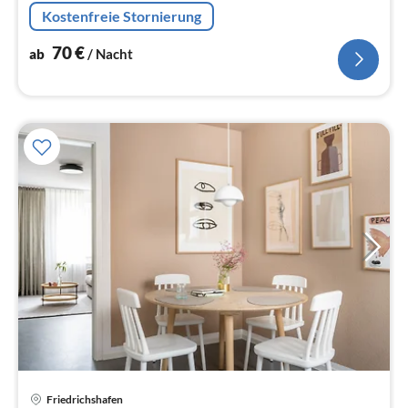
Fischbach nur 2 km entfernt, Bäckerei und Supermarkt
Kostenfreie Stornierung
nur wenige Gehminuten sowie...
70
€
ab
/ Nacht
Pre
Friedrichshafen