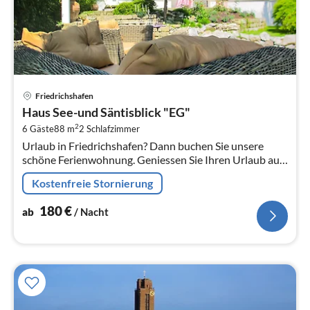
Pre
Friedrichshafen
ab
Haus See-und Säntisblick "EG"
1
2
6 Gäste
88 m
2
Schlafzimmer
pr
Urlaub in Friedrichshafen? Dann buchen Sie unsere
Na
schöne Ferienwohnung. Geniessen Sie Ihren Urlaub auf
50 m² mit ausreichend Platz für bis zu 6 Personen.
Kostenfreie Stornierung
180
€
ab
/ Nacht