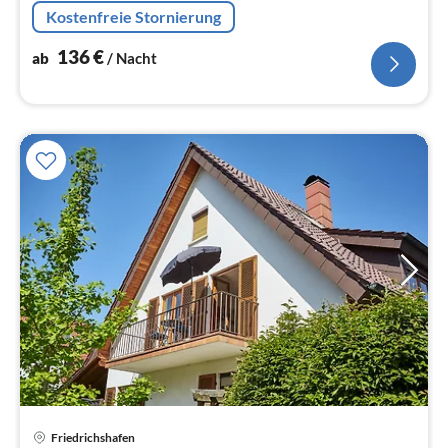
nur 300 Meter vom Bodensee entfernt.
Kostenfreie Stornierung
136
€
ab
/ Nacht
Pre
Friedrichshafen