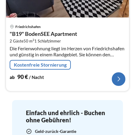
Pre
Friedrichshafen
ab
"B19" BodenSEE Apartment
9
2
2 Gäste
50 m
1
Schlafzimmer
pr
Die Ferienwohnung liegt im Herzen von Friedrichshafen
Na
und günstig in einem Randgebiet. Sie können den
Bodensee mit der einladenden, schönen
Kostenfreie Stornierung
Uferpromenade mit zahlreichen Restaurant...
90
€
ab
/ Nacht
Einfach und ehrlich - Buchen
ohne Gebühren!
Geld-zurück-Garantie