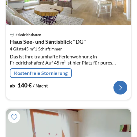
Pre
Friedrichshafen
ab
Haus See- und Säntisblick "DG"
1
2
4 Gäste
45 m
1
Schlafzimmer
pr
Das ist ihre traumhafte Ferienwohnung in
Na
Friedrichshafen! Auf 45 m² ist hier Platz für pures
Urlaubsglück und 3 Personen.
Kostenfreie Stornierung
140
€
ab
/ Nacht