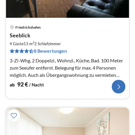
Friedrichshafen
Pre
Seeblick
ab
9
2
4 Gäste
53 m
2
Schlafzimmer
pr
8 Bewertungen
Na
3-Zi-Whg, 2 Doppelzi., Wohnzi., Küche, Bad. 100 Meter
zum Seeufer entfernt. Belegung für max. 4 Personen
möglich. Auch als Übergangswohnung zu vermieten
(nach Vereinbarung)
92
€
ab
/ Nacht