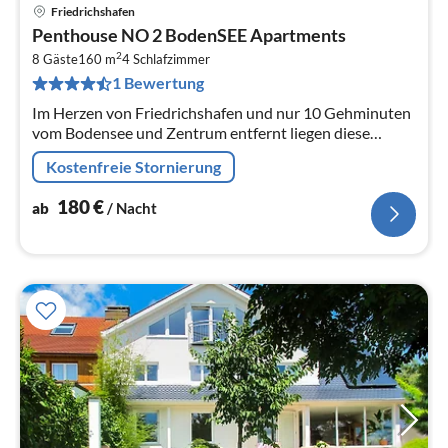
Friedrichshafen
Pre
Penthouse NO 2 BodenSEE Apartments
ab
2
1
8 Gäste
160 m
4
Schlafzimmer
1 Bewertung
pr
Na
Im Herzen von Friedrichshafen und nur 10 Gehminuten
vom Bodensee und Zentrum entfernt liegen diese
beiden Penthouses.
Kostenfreie Stornierung
180
€
ab
/ Nacht