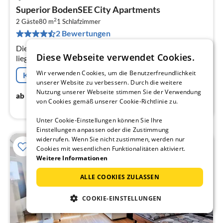
Pre
Superior BodenSEE City Apartments
ab
2
1
2 Gäste
80 m
1
Schlafzimmer
2 Bewertungen
pr
Na
Die Ferienwohnungen im Haus in der Scheffelstrasse
Diese Webseite verwendet Cookies.
liegen zentral in Friedrichshafen und
Sehenswürdigkeiten, Unternehmen oder Hafen und
Wir verwenden Cookies, um die Benutzerfreundlichkeit
Kostenfreie Stornierung
Bahnhof sind in wenigen Auto- oder Gehminute...
unserer Website zu verbessern. Durch die weitere
Nutzung unserer Webseite stimmen Sie der Verwendung
140
€
ab
/ Nacht
von Cookies gemäß unserer Cookie-Richtlinie zu.
Unter Cookie-Einstellungen können Sie Ihre
Einstellungen anpassen oder die Zustimmung
widerrufen. Wenn Sie nicht zustimmen, werden nur
Cookies mit wesentlichen Funktionalitäten aktiviert.
Weitere Informationen
ALLE COOKIES ZULASSEN
COOKIE-EINSTELLUNGEN