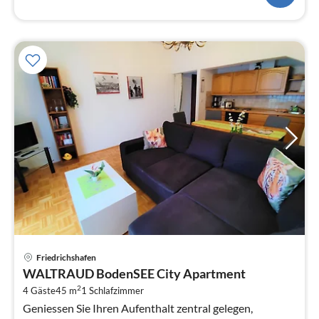
Pre
Friedrichshafen
ab
WALTRAUD BodenSEE City Apartment
1
2
4 Gäste
45 m
1
Schlafzimmer
pr
Geniessen Sie Ihren Aufenthalt zentral gelegen,
Na