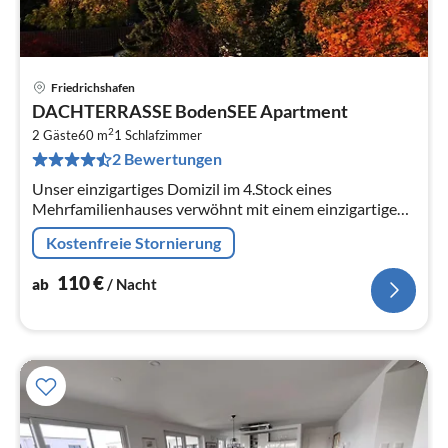
Friedrichshafen
Pre
DACHTERRASSE BodenSEE Apartment
ab
2
1
2 Gäste
60 m
1
Schlafzimmer
2 Bewertungen
pr
Na
Unser einzigartiges Domizil im 4.Stock eines
Mehrfamilienhauses verwöhnt mit einem einzigartigen
Blick in die Bodenseelandschaft.
Kostenfreie Stornierung
110
€
ab
/ Nacht