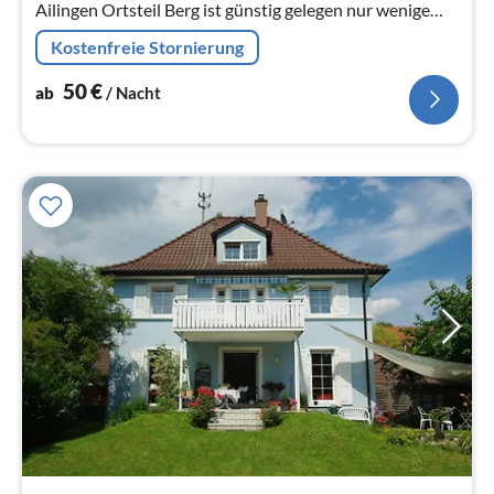
Ailingen Ortsteil Berg ist günstig gelegen nur wenige
Kilometer bis Friedrichshafen Stadt, Messe
Kostenfreie Stornierung
Friedrichshafen oder an den Bodens...
50
€
ab
/ Nacht