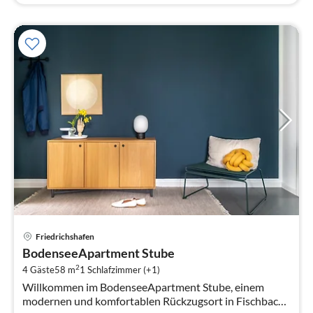
Pre
Friedrichshafen
ab
BodenseeApartment Stube
1
2
4 Gäste
58 m
1
Schlafzimmer (+1)
pr
Willkommen im BodenseeApartment Stube, einem
Na
modernen und komfortablen Rückzugsort in Fischbach,