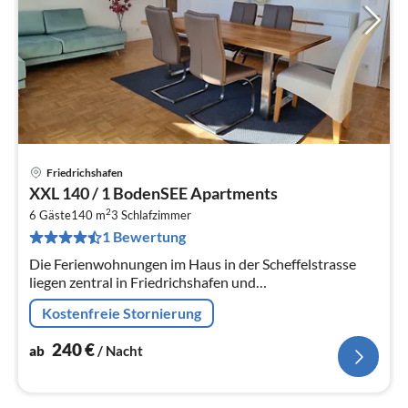
Friedrichshafen
Pre
XXL 140 / 1 BodenSEE Apartments
ab
2
2
6 Gäste
140 m
3
Schlafzimmer
1 Bewertung
pr
Na
Die Ferienwohnungen im Haus in der Scheffelstrasse
liegen zentral in Friedrichshafen und
Sehenswürdigkeiten, Unternehmen oder Hafen und
Kostenfreie Stornierung
Bahnhof sind in wenigen Auto- oder Gehminute...
240
€
ab
/ Nacht