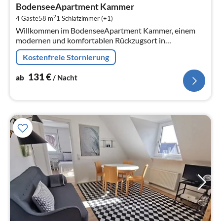
ab
BodenseeApartment Kammer
1
2
4 Gäste
58 m
1
Schlafzimmer (+1)
pr
Willkommen im BodenseeApartment Kammer, einem
Na
modernen und komfortablen Rückzugsort in
Friedrichshafen, nur 300 Meter vom Bodensee entfernt.
Kostenfreie Stornierung
131
€
ab
/ Nacht