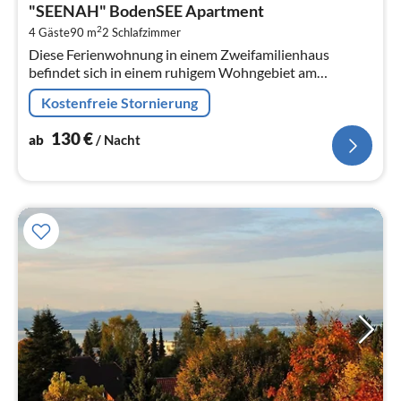
ab
"SEENAH" BodenSEE Apartment
1
2
4 Gäste
90 m
2
Schlafzimmer
pr
Diese Ferienwohnung in einem Zweifamilienhaus
Na
befindet sich in einem ruhigem Wohngebiet am
Stadtrand von Friedrichshafen - 300 m vom Bodensee
Kostenfreie Stornierung
entfernt.
130
€
ab
/ Nacht