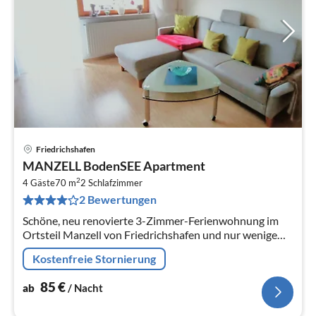
Friedrichshafen
Pre
MANZELL BodenSEE Apartment
ab
2
8
4 Gäste
70 m
2
Schlafzimmer
2 Bewertungen
pr
Na
Schöne, neu renovierte 3-Zimmer-Ferienwohnung im
Ortsteil Manzell von Friedrichshafen und nur wenige
Meter zum Bodensee.
Kostenfreie Stornierung
85
€
ab
/ Nacht