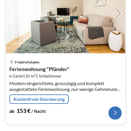
Pre
Friedrichshafen
ab
Ferienwohnung "Pfänder"
1
2
6 Gäste
110 m
2
Schlafzimmer
pr
Modern eingerichtete, grosszügig und komplett
Na
ausgestattete Ferienwohnung, nur wenige Gehminuten
vom See- und Freibad entfernt - inklusive reserviertem
Kostenfreie Stornierung
Tiefgaragen-Stellplatz.
153
€
ab
/ Nacht