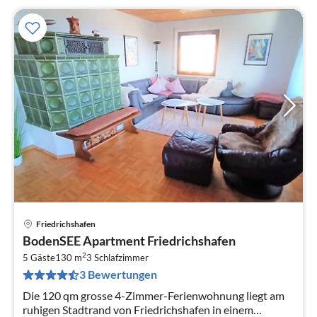
Friedrichshafen
Pre
BodenSEE Apartment Friedrichshafen
ab
2
1
5 Gäste
130 m
3
Schlafzimmer
3 Bewertungen
pr
Na
Die 120 qm grosse 4-Zimmer-Ferienwohnung liegt am
ruhigen Stadtrand von Friedrichshafen in einem