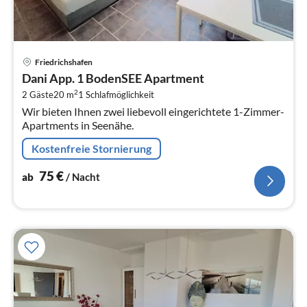
Pre
Friedrichshafen
ab
Dani App. 1 BodenSEE Apartment
7
2
2 Gäste
20 m
1
Schlafmöglichkeit
pr
Wir bieten Ihnen zwei liebevoll eingerichtete 1-Zimmer-
Na
Apartments in Seenähe.
Kostenfreie Stornierung
75
€
ab
/ Nacht