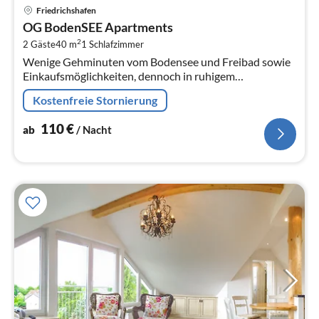
Pre
Friedrichshafen
ab
OG BodenSEE Apartments
1
2
2 Gäste
40 m
1
Schlafzimmer
pr
Wenige Gehminuten vom Bodensee und Freibad sowie
Na
Einkaufsmöglichkeiten, dennoch in ruhigem
Wohngebiet bieten wir Ihnen zwei freundliche und
Kostenfreie Stornierung
sonnige Ferienwohnungen.
110
€
ab
/ Nacht